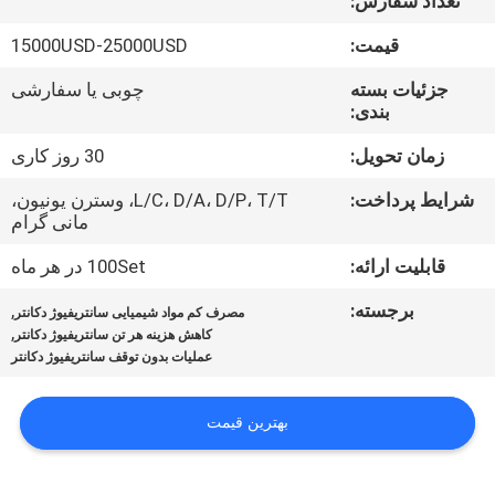
تعداد سفارش:
تور
قیمت:
15000USD-25000USD
کارخانه
جزئیات بسته
چوبی یا سفارشی
بندی:
کنترل
زمان تحویل:
30 روز کاری
کیفیت
شرایط پرداخت:
L/C، D/A، D/P، T/T، وسترن یونیون،
مانی گرام
اخبار
قابلیت ارائه:
100Set در هر ماه
برجسته:
,
مصرف کم مواد شیمیایی سانتریفیوژ دکانتر
پرونده
,
کاهش هزینه هر تن سانتریفیوژ دکانتر
عملیات بدون توقف سانتریفیوژ دکانتر
ها
بهترین قیمت
درخواست
نقل