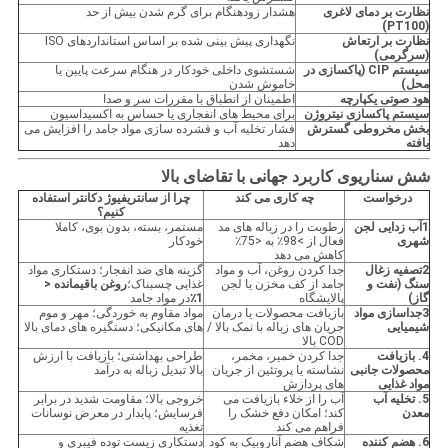
نظارت بر دمای لاغری
هشدار زودهنگام برای گرم شدن بیش از حد
(PT100)
نظارت بر ارتعاش
نگهداری پیش بینی شده بر اساس استانداردهای ISO
(سرگرمی)
سیستم CIP (پاکسازی در
شستشوی داخلی خودکار در هنگام سرعت پایین یا
محل)
خاموش شدن
هود صوتی یکپارچه
اطمینان از انطباق با مقررات سر و صدا
سیستم پاکسازی نیتروژن
برای محیط های انفجاری یا حساس به اکسیداسیون
بخش مخروطی گسترش
فشار تخلیه آب و فشرده سازی مواد جامد را افزایش می
یافته
دهد
شش سناریوی کاربرد جهانی با تقاضای بالا
درخواست
چه کاری می کند
چرا از سانتریفیوژ دکانتر استفاده
کنیم؟
1آب زدایی لجن
رطوبت را در زباله های مد
مستمر، بسته، بدون بوی، کاملا
شهری
فعال از >98٪ به <75٪
خودکار
کاهش می دهد
2تصفیه زغال
جدا کردن روغن، آب و مواد
گزینه های ضد انفجار؛ دستکاری مواد
سنگ (نفت و
جامد از کف مخزن یا لجن
غذایی چسبناک؛
روغن باقیمانده <
گاز)
پالایشگاه
1٪
در مواد جامد
3جداسازی مواد
بازیافت محصولات یا درمان
مواد مقاوم به خوردگی؛ مهر و موم
شیمیایی
جریان های زباله با نمک بالا /
های مکانیکی؛ دستگیره های دمای بالا
COD بالا
4. بازیافت
جدا کردن خمیر، مخمر،
طراحی بهداشتی؛ بازیافت با ارزش
محصولات جانبی
نشاسته یا پروتئین از جریان
بالا تبدیل زباله به درآمد
مواد غذایی
های پردازش
5. تخلیه آب
آب را از خلاء بازیافت می
خروجی بالا؛ مقاومت شدید در برابر
معدن
کند؛ امکان دفع خشک را
فرسایش؛ پایدار در معرض نوسانات
فراهم می کند
تغذیه
6. هضم کننده
شکاف هضم آناروبیک به کود
دستکاری زیست توده فیبری و