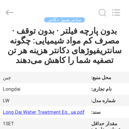
Environmental
Protection
Group
Co.,
Ltd..
سانتریفیوژ دکانتر
All
Rights
بدون پارچه فیلتر · بدون توقف ·
خونه
Reserved.
مصرف کم مواد شیمیایی: چگونه
محصولات
سانتریفیوژهای دکانتر هزینه هر تن
تصفیه شما را کاهش می‌دهند
ویدیو
محل منبع:
چین
نمایش
نام تجاری:
Longdai
VR
شماره مدل:
LW
درباره
سند:
Long Dai Water Treatment Eq...ue.pdf
ما
مقدار حداقل
1SET