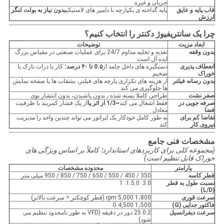
جریان و غیره
قاب پایه و عایق
پایه گداخته ی یکپارچه با دامپر های لاستیکی
بدون نیاز به بولت لنگر
لرزش
چرا یک سانتریفیوژ دکنتر را انتخاب کنیم؟
ابعاد مزیت
توضیحات
بدون وقفه
تغذیه و تخلیه مداوم 24/7 برای عملیات صنعتی در مقیاس بزرگ
ایده آل است
انعطاف پذیری
دستگیره های داخل جامد از
0.۵ تا ۴۰ درصد
؛ کار با ذرات نازک یا
خوراک
ضخیم
بدون رسانه فیلتر
از هزینه های تکراری پارچه های فیلتر، بشقاب ها یا صفحه نمایش
ها جلوگیری می کند
صفر نشت
طراحی کاملا بسته شده ٫ بدون پاشیدن، بدون انتشار بوی
صرفه جویی در
فقط اشغال می کند
~1/3 از اثر پا
از یک فشار کمربند با ظرفیت
فضا
معادل
تقاضا کم برای
به طور کامل خودکار یک اپراتور می تواند چندین واحد را مدیریت
نیروی کار
کند
مشخصات فنی جامع
(مجموعه کلی برای کاربردهای استاندارد؛ کاملاً بر اساس ویژگی های
خوراک قابل تنظیم است)
پارامتر
محدوده مشخصات
قطر کاسه
350 / 450 / 550 / 650 / 750 / 850 / 950 میلی متر
نسبت طول به قطر
3.0: 1.5.0: 1
(L/D)
سرعت قوری
1،800 5,000 rpm (قطر کوچکتر = سرعت بالاتر)
فاکتور جدایی (G)
1،500 4,500 G
سرعت دیفرانسیل
0.2 25 دور در دقیقه (VFD به طور نامحدود تنظیم می
شود)