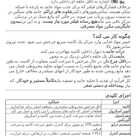
پیچ (螺)
: اشاره به ناقل حلقه ای داخلی دارد.
برخلاف فشارگرهای فیلتر که برای جذب مواد جامد به پارچه یا شبکه
متکی هستند، سانتریفیوژهای دکنتر
تفاوت های تراکم
: جامد های سنگین تر
به سمت بیرون پرتاب می شوند، در حالی که مایع سبک تر در نزدیکی
مرکز باقی می ماند
هیچ رسانه فیلتر مورد نیاز نیست
، و به این ترتیب
بدون
جایگزینی مکرر مواد مصرفی
.
چگونه کار می کند؟
خمیر مواد غذایی وارد مرکز یک کاسه سریع چرخش می شود. تحت نیروی
سانتریفیوژ بالا:
ذرات جامد
به دیوار داخلی کاسه مهاجرت می کنند.
مایع
شکل یک حلقه داخلی نزدیک تر به محور
در
ناقل چرخ دار
، در حال چرخش با سرعت کمی متفاوت از کاسه، به طور
مداوم جامد های تجمع یافته را به سمت انتهای تخلیه مخروطی فشار می
دهد.مایع روشن شده به طور خودکار از انتهای سیلندری مخالف خارج می
شود.
کل فرآیند از تغذیه تا تخلیه جامد و تصفیه مایع
کاملاً مستمر و خودکار
، که
نیاز به
مداخله ی دستی صفر
.
اجزای کلیدی
اجزا
عملکرد
کاسه
اتاق چرخش مخروطی-سلیندری ٫ منطقه اصلی برای جداسازی
کنویر اسکرول
قطعات اصلی که جامد های مستقر را می پاشد و حمل می کند
دیفرانسیل
ایجاد تفاوت سرعت کنترل شده بین کاسه و اسکرول
گیربکس
سیستم درایو
تنظیم VFD دو موتور برای کنترل دقیق سرعت کاسه و سرعت
فرقی
سیستم کنترل
PLC + صفحه لمسی صنعتی؛ نظارت بر ارتعاش، درجه حرارت،