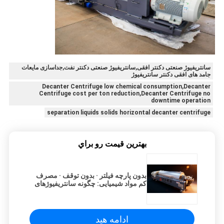
سانتریفیوژ صنعتی دکنتر افقی,سانتریفیوژ صنعتی دکنتر نفت,جداسازی مایعات
جامد های افقی دکنتر سانتریفیوژ
Decanter Centrifuge low chemical consumption,Decanter
Centrifuge cost per ton reduction,Decanter Centrifuge no
downtime operation
separation liquids solids horizontal decanter centrifuge
بهترين قيمت رو براي
بدون پارچه فیلتر · بدون توقف · مصرف
کم مواد شیمیایی: چگونه سانتریفیوژهای
دکانتر هزینه هر تن تصفیه شما را کاهش
می‌دهند
ادامه هید