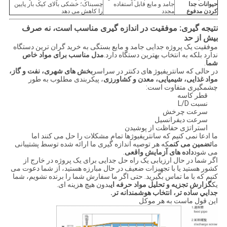
حیوانات جدا
جامد و مایع قابل استفاده
چسبناک؛ خشکی بالای کیک بار پایین
کردن مدفوع
مجدد
را کاهش می دهد
نتیجه گیری: موفقیت در اندازه گیری مناسب است، نه صرف
بیش از حد
موفقیت یک پروژه جدایی جامد و مایع بستگی به خرید گران ترین دستگاه
ندارد بلکه به انتخاب بهترین دستگاه دارد.
مدل مناسب برای مواد خاص
شما
.
در حالی که سانتریفیوژ های دکنتر در سراسر
بخش های شهری، نفت و گاز،
مواد غذایی، شیمیایی، معدن و کشاورزی
، پیکربندی مطلوب به طور
چشمگیری متفاوت است:
قطر کاسه
نسبت L/D
سرعت چرخش
سرعت دیفرانسیل
استراتژی حفاظت از پوشیدن
ما ادعا نمی کنیم که سانتریفیوژها تمام مشکلات را حل می کنند اما
ما
تضمین می کنم
که هر توصیه اندازه گیری ما ارائه شده توسط پشتیبانی
می شود
داده های آزمایش واقعی
.
اگر شما در حال ارزیابی یک راه حل جدایی برای یک پروژه در خارج از
کشور هستید یا با تجهیزات ضعیف در حال مبارزه هستید، از شما دعوت می
کنیم که با ما تماس بگیرید. حتی اگر ما سفارش شما را برنده نشویم، شما
یک
گزارش تجزیه و تحلیل مواد حرفه ای
بدون هیچ هزینه ای.
جدايي ساده تر، انتخاب هوشمندانه تر.
اين قول ماست به هر موکل