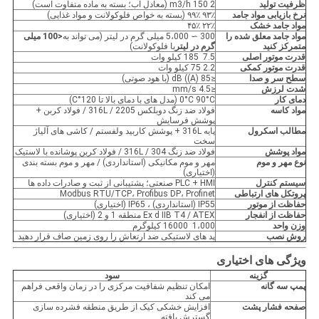
ظرفیت تولید
2 150 m3/h (معادل آب؛ بسته به ماده متفاوت است)
نرخ بازیابی مواد جامد
۹۳٪ ۹۹٪ (بسته به خواص فلوکولانت و مواد غذایی)
مواد جامد خشک
۲۲٪ ۴۵٪
مواد جامد معلق شده را
300 ∼ 5،000 میلی گرم در لیتر (می تواند به
<100 میلی
متمرکز کنید
گرم در لیتر
با فلوکولانت)
قدرت موتور اصلی
7.5 ️ 185 کیلو وات
قدرت موتور کمکی
2.2 75 کيلو وات
سطح سر و صدا
≤85 dB ((A) (با هود صوتی)
شدت لرزش
≤4.5 mm/s
دمای کار
0°C 90°C (مدل های با دمای بالا تا 120°C)
مواد کاسه
فولاد ضد زنگ دوبلکس 2205 / 316L / فولاد کربن +
پوشش فرسایش
مطالب اسکرول
پایه 316L + پوشش کاربید ولفستم / کاشی های آلیاژ
سخت
مواد پوشش
فولاد ضد زنگ 304 / 316L / فولاد کربن پوشانده با لاستیک
نوع مهر و موم
مهر و موم مکانیکی (استانداردی) / مهر و موم بسته بندی
(اختیاری)
سیستم کنترل
PLC + HMI صنعتی؛ پشتیبانی از ثبت و صادرات داده ها
پروتکل های ارتباطی
Modbus RTU/TCP، Profibus DP، Profinet
حفاظت از موتور
IP55 (استانداردی) ، IP65 (اختیاری)
حفاظت از انفجار
Ex d IIB T4 / ATEX منطقه 1 و 2 (اختیاری)
وزن واحد
1،000 ️ 16000 کیلوگرم
روش نصب
پد های لاستیکی ضد ارتعاش را روی زمین صاف قرار دهید
ویژگی های اختیاری
گزینه
سود
پمپ سه گانه
امکان تنظیم شفافیت مرکزی را در زمان واقعی فراهم
می کند
صفحه فشار پشت
افزایش خشکی کیک از طریق منطقه فشرده سازی
گسترش یافته