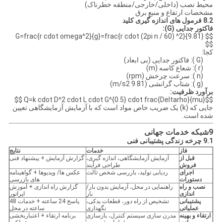
محیط نصب (داخلی/خارجی/منطقه خطرناک)
مشخصات ارتفاع و منبع برق
8.2 فرمول های اندازه گیری کلید
فاکتور جدایی (G):
$$ G=frac{r cdot omega^2}{g}=frac{r cdot (2pi n / 60) ^2}{9.81}
$$
کجا:
(G ): فاکتور جدایی (بی ابعاد)
(r ): شعاع کاسه (m)
(n ): سرعت چرخش (rpm)
(g ): شتاب گرانشی (9.81 m/s2)
برآورد ظرفیت:
$$Q=k cdot D^2 cdot L cdot G^{0.5} cdot frac{Deltarho}{mu} $$
جایی که (k) یک ضریب خاص مواد است که با آزمایش آزمایشگاهی تعیین
شده است.
9شبکه خدمات جهانی
9.1 چرخه زندگی پشتیبانی فنی
فاز
خدمات
نتایج
قبل از
آزمایش آزمایشگاهی، اندازه گیری،
گزارش آزمایش + پیشنهاد فنی
فروش
طراحی فرآیند
اجرای
ردیابی تولید، بازرسی شخص ثالث
عکس ها/ ویدیوها + گواهینامه
دستورات
های بازرسی
نصب و راه
راهنمایی در محل، آزمایش بدون بار/
گزارش راه اندازی + آموزش
اندازی
بار
اپراتور
پشتیبانی
تشخیص از راه دور، قطعات یدکی،
پاسخ 24 ساعته + خدمات 48
عملیاتی
نگهداری
ساعته در محل
ارتقاء و بهینه
مدرن سازی سیستم کنترل، بازسازی
برنامه ارتقاء + اعتباربخشی