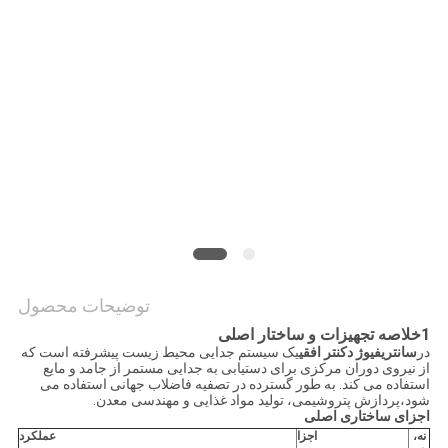
قول
SITEMAP
حریم
خصوصی
توضیحات محصول
1خلاصه تجهیزات و ساختار اصلی
در
سانتریفیوژ دکنتر افقی
یک سیستم جدایی محیط زیست پیشرفته است که
از نیروی دوران مرکزی برای دستیابی به جدایی مستمر از جامد و مایع
استفاده می کند. به طور گسترده در تصفیه فاضلاب جهانی استفاده می
شود،پردازش پتروشیمی، تولید مواد غذایی و مهندسی معدن.
اجزای ساختاری اصلی
نه،
اجزا
عملکرد