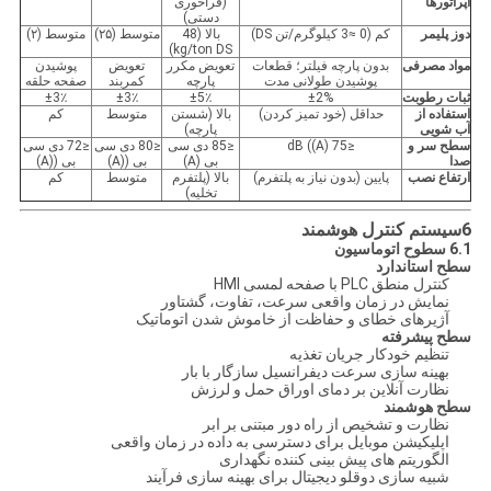
اپراتورها
(فراخوری
دستی)
دوز پلیمر
کم (0 ≈3 کیلوگرم/تن DS)
بالا (48
متوسط (۲۵)
متوسط (۲)
kg/ton DS)
مواد مصرفی
بدون پارچه فیلتر؛ قطعات
تعویض مکرر
تعویض
پوشیدن
پوشیدن طولانی مدت
پارچه
کمربند
صفحه حلقه
ثبات رطوبت
±2%
±5٪
±3٪
±3٪
استفاده از
حداقل (خود تمیز کردن)
بالا (شستن
متوسط
کم
آب شویی
پارچه)
سطح سر و
≤75 dB ((A)
≤85 دی سی
≤80 دی سی
≤72 دی سی
صدا
بی (A)
بی ((A)
بی ((A)
ارتفاع نصب
پایین (بدون نیاز به پلتفرم)
بالا (پلتفرم
متوسط
کم
تخلیه)
6سیستم کنترل هوشمند
6.1 سطوح اتوماسیون
سطح استاندارد
کنترل منطق PLC با صفحه لمسی HMI
نمایش در زمان واقعی سرعت، تفاوت، گشتاور
آژیرهای خطای و حفاظت از خاموش شدن اتوماتیک
سطح پیشرفته
تنظیم خودکار جریان تغذیه
بهینه سازی سرعت دیفرانسیل سازگار با بار
نظارت آنلاین بر دمای اوراق حمل و لرزش
سطح هوشمند
نظارت و تشخیص از راه دور مبتنی بر ابر
اپلیکیشن موبایل برای دسترسی به داده در زمان واقعی
الگوریتم های پیش بینی کننده نگهداری
شبیه سازی دوقلو دیجیتال برای بهینه سازی فرآیند