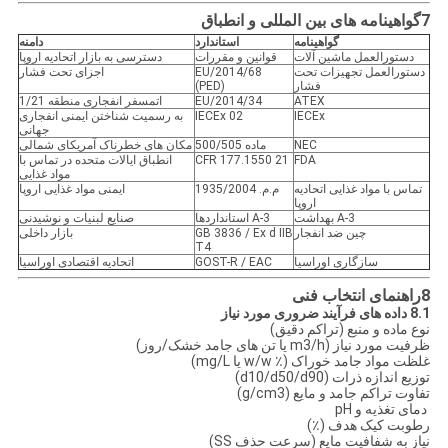
7گواهینامه های بین المللی و انطباق
گواهینامه
استاندارد
دامنه
دستورالعمل ماشین آلات
قوانین و مقررات
دسترسی به بازار اتحادیه اروپا
دستورالعمل تجهیزات تحت
2014/68/EU
اجزای تحت فشار
فشار
(PED)
ATEX
2014/34/EU
اتمسفر انفجاری منطقه 1/21
IECEx
IECEx 02
به رسمیت شناختن ایمنی انفجاری
جهانی
NEC
ماده 500/505
مکان های خطرناک آمریکای شمالی
FDA
21 CFR 177.1550
انطباق ایالات متحده در تماس با
مواد غذایی
تماس با مواد غذایی اتحادیه
م.م. 1935/2004
ایمنی مواد غذایی اروپا
اروپا
3-A بهداشت
3-A استانداردها
صنایع لبنیات و نوشیدنی
چين ضد انفجار
GB 3836 / Ex d IIB
بازار داخلی
T4
سازگاری اوراسیا
GOST-R / EAC
اتحادیه اقتصادی اوراسیا
8راهنمای انتخاب فنی
8.1 داده های فرآیند ضروری مورد نیاز
نوع ماده و منبع (تراکم دقیق)
ظرفیت مورد نیاز (m3/h یا تن های جامد خشک/روز)
غلظت مواد جامد خوراک (٪ w/w یا mg/L)
توزیع اندازه ذرات (d10/d50/d90)
تفاوت تراکم جامد و مایع (g/cm3)
️ دمای تغذیه و pH
رطوبت کیک هدف (٪)
نیاز به شفافیت مایع (سرعت حذف SS)