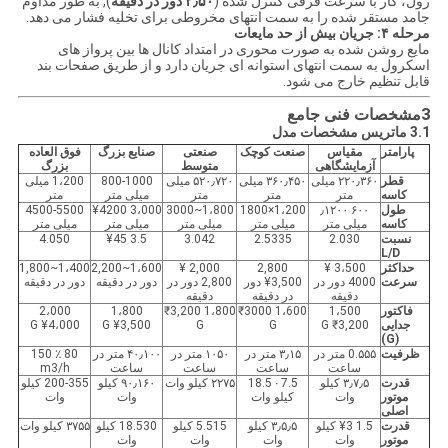
رول، کار با سرعت فرقی کنترل شده (
۲٫۵۰ دور در دقیقه
), به طور مداوم
جامد مستقر شده را به سمت انتهای مخروطی برای تخلیه فشار می دهد.
مرحله ۴: جریان بیش از حد مایعات
مایع روشن شده به صورت محوری در امتداد کانال ها بین پرواز های
اسکرول به سمت انتهای استوانه ای جریان دارد و از طریق صفحات بند
قابل تنظیم خارج می شود.
3مشخصات فنی جامع
3.1 ماتریس مشخصات مدل
پارامتر
مقیاس
صنعت کوچک
صنعتی
صنایع بزرگ
فوق العاده
آزمایشگاهی
متوسط
بزرگ
قطر
۲۲۰٫۳۶۰ میلی
۳۶۰٫۴۵۰ میلی
۵۲۰٫۷۲۰ میلی
800-1000
1،200 میلی
کاسه
متر
متر
متر
میلی متر
متر
طول
۶۰۰ ٫۱۲۰۰
1،200×1800
1،800~3000
3،000 ¥4200
4500-5500
کاسه
میلی متر
میلی متر
میلی متر
میلی متر
میلی متر
نسبت
2.030
2.5335
3.042
3.5 ¥45
4.050
L/D
حداکثر
3،500 ¥
2,800
2,000 ¥
1،600~2,200
1،400~1,800
سرعت
4000 دور در
¥3,500 دور
2,800 دور در
دور در دقیقه
دور در دقیقه
دقیقه
در دقیقه
دقیقه
فاکتور
1،500
1،600 ₹3000
1،800 ₹3,200
1،800
2،000
جدایی
₹3,200 G
G
G
¥3,500 G
¥4،000 G
(G)
ظرفیت
0.۵۵۵ متر در
۳٫۱۵ متر در
۱۰۵۰ متر در
۴۰٫۱۰۰ متر در
80 ٪ 150
ساعت
ساعت
ساعت
ساعت
m3/h
قدرت
۳٫۷٫۵ کیلو
7.5 ∙ 18.5
۲۲۷۵ کیلو وات
۹۰٫۱۶۰ کیلو
200-355 کیلو
موتور
وات
کيلو وات
وات
وات
اصلی
قدرت
1.5 ¥3 کیلو
۳٫۵٫۵ کیلو
5.515 کيلو
18.530 کيلو
۳۷۵۵ کیلو وات
موتور
وات
وات
وات
وات