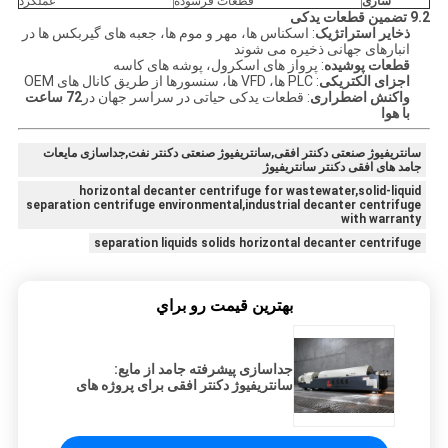
سازی
قطعات فرسوده
عملکرد
9.2 تضمین قطعات یدکی
ذخایر استراتژیک
: اسکناس ها، مهر و موم ها، جعبه های گیربکس ها در
انبارهای جهانی ذخیره می شوند
قطعات پوشیده
: پرواز های اسکرول، پوشه های کاسه
اجزای الکتریکی
: PLC ها، VFD ها، سنسورها از طریق کانال های OEM
واکنش اضطراری
: قطعات یدکی حیاتی در سراسر جهان در
72 ساعت
با هوا
سانتریفیوژ صنعتی دکنتر افقی,سانتریفیوژ صنعتی دکنتر نفت,جداسازی مایعات
جامد های افقی دکنتر سانتریفیوژ
horizontal decanter centrifuge for wastewater,solid-liquid
separation centrifuge environmental,industrial decanter centrifuge
with warranty
separation liquids solids horizontal decanter centrifuge
بهترين قيمت رو براي
جداسازی پیشرفته جامد از مایع:
سانتریفیوژ دکنتر افقی برای پروژه های
زیست محیطی جهانی