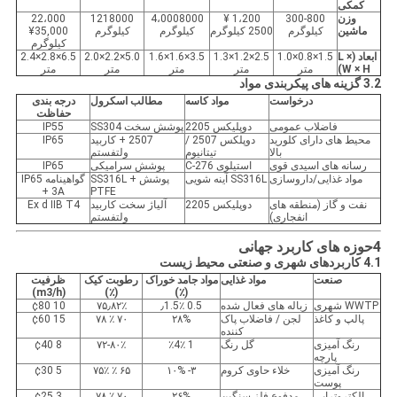
کمکی
وزن
300-800
1،200 ¥
4،0008000
1218000
22،000
ماشین
کیلوگرم
2500 کیلوگرم
کیلوگرم
کیلوگرم
¥35,000
کیلوگرم
ابعاد (L ×
1.5×0.8×1.0
2.5×1.2×1.3
3.5×1.6×1.6
5.0×2.2×2.0
6.5×2.8×2.4
W × H)
متر
متر
متر
متر
متر
3.2 گزینه های پیکربندی مواد
درخواست
مواد کاسه
مطالب اسکرول
درجه بندی
حفاظت
فاضلاب عمومی
دوپلیکس 2205
پوشش سخت SS304
IP55
محیط های دارای کلورید
دوپلکس 2507 /
2507 + کاربید
IP65
بالا
تیتانیوم
ولتفستم
رسانه های اسیدی قوی
استیلوی C-276
پوشش سرامیکی
IP65
مواد غذایی/داروسازی
SS316L آینه شویی
پوشش SS316L +
گواهینامه IP65
+ 3A
PTFE
نفت و گاز (منطقه های
دوپلیکس 2205
آلیاژ سخت کاربید
Ex d IIB T4
انفجاری)
ولتفستم
4حوزه های کاربرد جهانی
4.1 کاربردهای شهری و صنعتی محیط زیست
صنعت
مواد غذایی
مواد جامد خوراک
رطوبت کیک
ظرفیت
(m3/h)
(٪)
(٪)
WWTP شهری
زباله های فعال شده
0.5 ٫1.5٪
۷۵٫۸۲٪
10 ¢80
پالپ و کاغذ
لجن / فاضلاب پاک
۲۸%
۷۰ ٪ ۷۸
15 ¢60
کننده
رنگ آمیزی
گل رنگ
1 ٪4٪
۷۲-۸۰٪
8 ¢40
پارچه
رنگ آمیزی
خلاء حاوی کروم
۳- ۱۰%
۶۵ ٪ ۷۵٪
5 ¢30
پوست
الکتروتراپی
مدفوع فلز سنگین
۲۶%
۷۰ ٪ ۷۸
3 ¢25