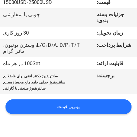
قیمت:
15000USD-25000USD
تور
جزئیات بسته
چوبی یا سفارشی
بندی:
کارخانه
زمان تحویل:
30 روز کاری
کنترل
شرایط پرداخت:
L/C، D/A، D/P، T/T، وسترن یونیون،
مانی گرام
کیفیت
قابلیت ارائه:
100Set در هر ماه
اخبار
برجسته:
,
سانتریفیوژ دکنتر افقی برای فاضلاب
,
سانتریفیوژ جدایی جامد مایع محیط زیست
سانتریفیوژ صنعتی با گارانتی
پرونده
ها
بهترین قیمت
درخواست
نقل