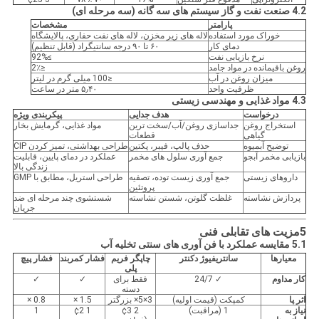
4.2 صنعت نفت و گاز سیستم های سه گانه (سه مرحله ای)
پارامتر
مشخصات
خوراک مورد استفاده
لاله های زیر مخزن، لاله های نفت حفاری، پالایشگاه
دمای کار
۶۰ تا ۹۰ درجه سانتیگراد (قابل تنظیم)
نرخ بازیابی نفت
≥92%
روغن باقیمانده در مواد جامد
≤2٪
میزان روغن در آب
≤100 میلی گرم در لیتر
ظرفیت واحد
۵٫۴۰ متر در ساعت
4.3 مواد غذایی و مهندسی زیستی
درخواست
هدف جدایی
پیکربندی ویژه
استخراج روغن
جداسازی روغن/آب/سخت ترین
مواد غذایی، گرمایش بخار
گیاهی
قطعات
توضیح آبمیوه
حذف پالپ، فیبر، پکتین
طراحی بهداشتی، تمیز کردن CIP
بازیابی مخمر آبجو
جمع آوری سلول های مخمر
عملکرد در دمای پایین، قابلیت
زندگی بالا
داروهای زیستی
جمع آوری زیست توده، تصفیه
طراحی استریل، مطابق با GMP
پروتئین
پردازش نشاسته
غلظت گلوتن، شستن نشاسته
شستشوی چند مرحله ای ضد
جریان
5مزیت های تقابلی فنی
5.1 مقایسه عملکرد با فن آوری های سنتی تخلیه آب
معیارها
سانتریفیوژ دکنتر
چاپگر فریم
فشار کمربند
فشار پیچ
پلی
کار مداوم
✓ 24/7
فقط برای
✓
✓
دسته
اثر پا
کمپکت (قیمت اولیه)
3×5× بزرگتر
1.5 ×
0.8 ×
نیاز به
1 (مراقبت)
2 ¢3
1 ¢2
1