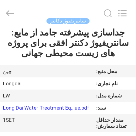
Environmental
Protection
Group
Co.,
Ltd..
سانتریفیوژ دکانتر
All
Rights
جداسازی پیشرفته جامد از مایع:
خونه
Reserved.
سانتریفیوژ دکنتر افقی برای پروژه
محصولات
های زیست محیطی جهانی
ویدیو
محل منبع:
چین
نام تجاری:
Longdai
نمایش
شماره مدل:
LW
VR
سند:
Long Dai Water Treatment Eq...ue.pdf
درباره
مقدار حداقل
1SET
تعداد سفارش:
ما