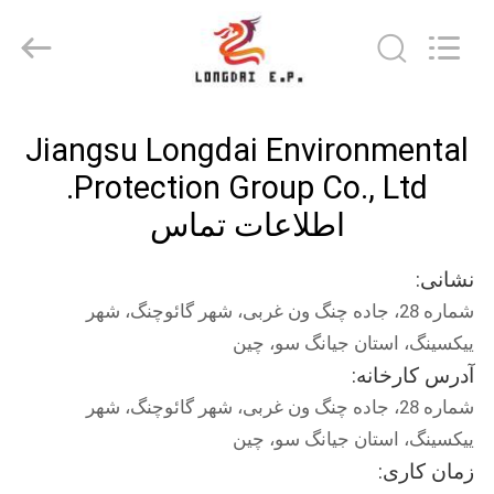
Environmental
Protection
Group
Co.,
Ltd..
All
Rights
خونه
Reserved.
Jiangsu Longdai Environmental
محصولات
Protection Group Co., Ltd.
اطلاعات تماس
ویدیو
نشانی:
شماره 28، جاده چنگ ون غربی، شهر گائوچنگ، شهر
نمایش
ییکسینگ، استان جیانگ سو، چین
VR
آدرس کارخانه:
شماره 28، جاده چنگ ون غربی، شهر گائوچنگ، شهر
درباره
ییکسینگ، استان جیانگ سو، چین
ما
زمان کاری: