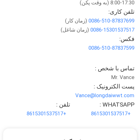
8:00-17:30 (به وقت پکن)
تلفن کاری:
تور
0086-510-87837699
(زمان کار)
کارخانه
0086-15301537517
(زمان شاغل)
فکس:
کنترل
0086-510-87837599
کیفیت
تماس با شخص :
اخبار
Mr. Vance
پست الکترونیک :
پرونده
Vance@longdaiwwt.com
ها
WHATSAPP :
تلفن :
+8615301537517
+8615301537517
درخواست
نقل