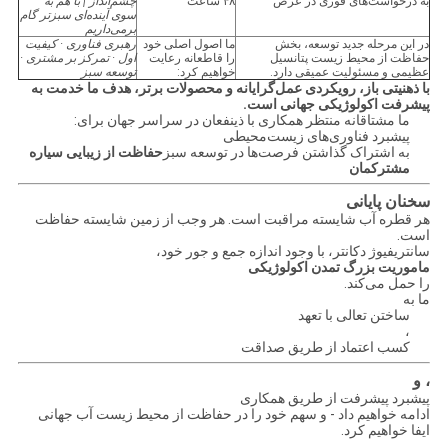
به درخواست‌های فوری در عرض
۴۸ ساعت
چشم‌انداز | با هم به
سوی آینده‌ای سبزتر گام
برمی‌داریم
در این مرحله جدید توسعه، بخش
ما اصول اصلی خود
رهبری فناوری · کیفیت
حفاظت از محیط زیست پتانسیل
را قاطعانه رعایت
اول · تمرکز بر مشتری ·
عظیمی و مسئولیت عمیقی دارد.
خواهیم کرد:
توسعه سبز
با ذهنیتی باز، رویکردی عمل‌گرایانه و محصولات برتر، هدف ما خدمت به
پیشرفت اکولوژیکی جهانی است.
ما مشتاقانه منتظر همکاری با ذینفعان در سراسر جهان برای:
پیشبرد فناوری‌های زیست‌محیطی
به اشتراک گذاشتن فرصت‌ها در توسعه سبز
حفاظت از زیبایی سیاره
مشترکمان
سخنان پایانی
هر قطره آب شایسته مراقبت است. هر وجب از زمین شایسته حفاظت
است.
سانتریفیوژ دکانتر، با وجود اندازه جمع و جور خود،
ماموریت بزرگ تمدن اکولوژیکی
را حمل می‌کند.
ما به
ساختن تعالی با تعهد
،
کسب اعتماد از طریق صداقت
، و
پیشبرد پیشرفت از طریق همکاری
ادامه خواهیم داد - و سهم خود را در حفاظت از محیط زیست آب جهانی
ایفا خواهیم کرد.