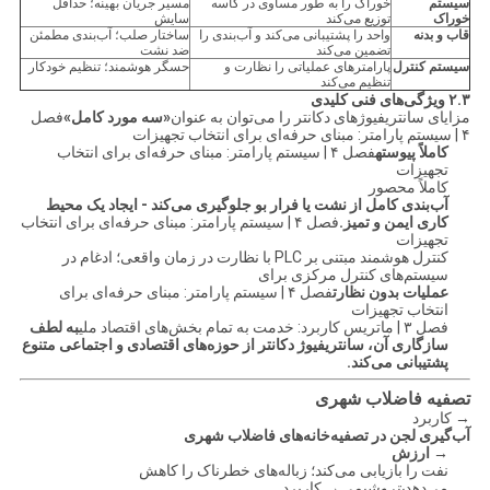
سیستم
خوراک را به طور مساوی در کاسه
مسیر جریان بهینه؛ حداقل
خوراک
توزیع می‌کند
سایش
قاب و بدنه
واحد را پشتیبانی می‌کند و آب‌بندی را
ساختار صلب؛ آب‌بندی مطمئن
تضمین می‌کند
ضد نشت
سیستم کنترل
پارامترهای عملیاتی را نظارت و
حسگر هوشمند؛ تنظیم خودکار
تنظیم می‌کند
۲.۳ ویژگی‌های فنی کلیدی
مزایای سانتریفیوژهای دکانتر را می‌توان به عنوان
«سه مورد کامل»
فصل
۴ | سیستم پارامتر: مبنای حرفه‌ای برای انتخاب تجهیزات
کاملاً پیوسته
فصل ۴ | سیستم پارامتر: مبنای حرفه‌ای برای انتخاب
تجهیزات
کاملاً محصور
آب‌بندی کامل از نشت یا فرار بو جلوگیری می‌کند - ایجاد یک محیط
کاری ایمن و تمیز.
فصل ۴ | سیستم پارامتر: مبنای حرفه‌ای برای انتخاب
تجهیزات
کنترل هوشمند مبتنی بر PLC با نظارت در زمان واقعی؛ ادغام در
سیستم‌های کنترل مرکزی برای
عملیات بدون نظارت
فصل ۴ | سیستم پارامتر: مبنای حرفه‌ای برای
انتخاب تجهیزات
فصل ۳ | ماتریس کاربرد: خدمت به تمام بخش‌های اقتصاد ملی
به لطف
سازگاری آن، سانتریفیوژ دکانتر از حوزه‌های اقتصادی و اجتماعی متنوع
پشتیبانی می‌کند.
تصفیه فاضلاب شهری
→ کاربرد
آب‌گیری لجن در تصفیه‌خانه‌های فاضلاب شهری
→ ارزش
نفت را بازیابی می‌کند؛ زباله‌های خطرناک را کاهش
می‌دهد
پتروشیمی
→ کاربرد