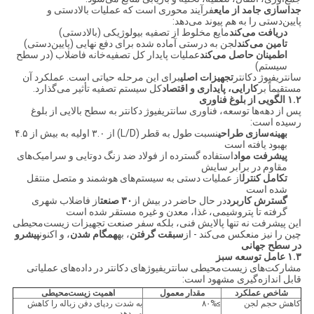
جداسازی جامد از مایع
فرآیند محوری است که عملیات بالادستی و
پایین‌دستی را به هم پیوند می‌دهد:
دریافت می‌کند
مایع مخلوط از تصفیه بیولوژیکی (بالادستی)
تامین می‌کند
لجن به درستی آماده شده برای دفع نهایی (پایین‌دستی)
اطمینان حاصل می‌کند
عملیات پایدار کل تصفیه‌خانه فاضلاب (در سطح
سیستم)
سانتریفیوژ دکانتر
تجهیزات اصلی
برای این مرحله حیاتی است. عملکرد آن
مستقیماً بر
کارایی، پایداری و اقتصاد
کل سیستم تصفیه تأثیر می‌گذارد.
۱.۲ الگویی از بلوغ فناوری
پس از دهه‌ها توسعه، فناوری سانتریفیوژ دکانتر به سطح بالایی از بلوغ
رسیده است:
بهینه‌سازی طراحی
نسبت طول به قطر (L/D) از ۳.۰ اولیه به بیش از ۴.۵
بهبود یافته است
پیشرفت مواد
استفاده گسترده از فولاد ضد زنگ دوتایی و سرامیک‌های
مقاوم در برابر سایش
تکامل کنترل
از عملیات دستی به سیستم‌های هوشمند و متصل منتقل
شده است
گسترش کاربرد
در حال حاضر در بیش از
۳۰ صنعت
از فاضلاب شهری
گرفته تا پتروشیمی، غذا، معدن و غیره مستقر شده است
این پیشرفت نه تنها پالایش فنی، بلکه سفر صنعت تجهیزات زیست‌محیطی
چین را نیز منعکس می‌کند - از
سبقت گرفتن
، به
همگام شدن
، و اکنون
پیشرو
در سطح جهانی
۱.۳ عامل توسعه سبز
مشارکت‌های زیست‌محیطی سانتریفیوژهای دکانتر در داده‌های عملیاتی
قابل اندازه‌گیری مشهود است:
شاخص عملکرد
مقدار معمول
اهمیت زیست‌محیطی
کاهش حجم لجن
≥۸۰%
به شدت ردپای دفن زباله را کاهش
می‌دهد