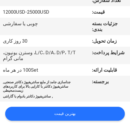
تعداد سفارش:
تور
قیمت:
12000USD-25000USD
کارخانه
جزئیات بسته
چوبی یا سفارشی
بندی:
کنترل
زمان تحویل:
30 روز کاری
کیفیت
شرایط پرداخت:
L/C، D/A، D/P، T/T، وسترن یونیون،
مانی گرام
اخبار
قابلیت ارائه:
100Set در هر ماه
برجسته:
,
جداسازی جامد از مایع سانتریفیوژ دکانتر صنعتی
پرونده
سانتریفیوژ دکانتر با کارایی بالا برای کاربردهای
زیست‌محیطی
,
ها
سانتریفیوژ دکانتر بادوام با گارانتی
بهترین قیمت
درخواست
نقل