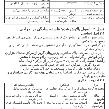
خشکی کیک (DS)
۲۵٪-۳۵٪
مصرف انرژی در احتراق را کاهش
می‌دهد
نرخ استفاده مجدد از
تا بیش از ۵۰٪ (بسته به
منابع آب شیرین را حفظ می‌کند
آب تصفیه شده
فرآیند)
مصرف انرژی ویژه
۰.۵-۱.۰ کیلووات
عملیات کم‌کربن و کم‌مصرف انرژی را
ساعت/متر مکعب
امکان‌پذیر می‌سازد
فصل ۲ | اصول پالایش شده: فلسفه سادگی در طراحی
۲.۱ اصل اساسی
سانتریفیوژ دکانتر بر اساس یک قانون اساسی فیزیک عمل می‌کند -
قانون
رسوب استوکس
در گرانش، ذرات سنگین‌تر به آرامی ته‌نشین می‌شوند - خیلی کند برای
نیازهای صنعتی.
با چرخش با سرعت بالا، سانتریفیوژ
نیروهای گریز از مرکز صدها تا هزاران
برابر قوی‌تر از گرانش
تولید می‌کند و رسوب را
دو مرتبه یا بیشتر
رابطه اصلی
کارایی جداسازی ∝ نیروی گریز از مرکز × زمان ماند
نیروی گریز از مرکز
با سرعت چرخش کاسه تعیین می‌شود
زمان ماند
به طول کاسه و مشخصات خوراک بستگی دارد
بنابراین، طراحی دکانتر اساساً به دنبال
تعادل بهینه بین کارایی جداسازی و
ظرفیت پردازش
۲.۲ تجزیه ساختاری
جزء
عملکرد
نکات برجسته فنی
مجموعه کاسه
میدان گریز از مرکز برای جداسازی
ماشین‌کاری دقیق؛ تعادل
تولید می‌کند
دینامیکی بالا
نوار نقاله
جامدات ته‌نشین شده را به انتهای
طراحی مقاوم در برابر سایش؛
مارپیچ
تخلیه منتقل می‌کند
عمر طولانی
چرخ دنده
اختلاف سرعت بین کاسه و مارپیچ را
دقت بالا؛ قابلیت اطمینان قوی
دیفرانسیل
کنترل می‌کند