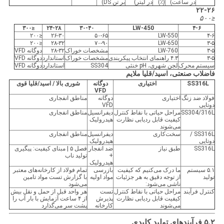
در ساعت)
(٪)
در لیتر)
بر تن DS)
۲۲-۲۶
≤۵۰۰
≤۳۰۰
۲۴-۲۸
۳۰-۴۰
LW-450
۴-۶
≤۲۰۰
۲۶-۳۰
۵۰-۶۵
LW-550
۴-۶
≤۲۰۰
۲۸-۳۲
۷۰-۹۰
LW-650
۳-۵
۳-۵
LW-760
مشخصات خوراک
۲۸-۳۲
دوگانه VFD
۳-۵
۴.۳ راهنمای انتخاب پیکربندی
مشخصات خوراک
استاندارد
دوگانه VFD
سیستم محرک
لجن شهری، pH خنثی
SS304
استاندارد
دوگانه VFD
فاضلاب صنعتی، اسید/قلیا ملایم
SS316L
اختیاری
دوگانه
شوری بالا / اسید/قلیا قوی
VFD
فولاد ضد زنگ
اختیاری
دوگانه
مناطق انفجاری
دوتایی
VFD
SS304/316L
مراحل حیاتی با نقاط کنترل
دیفرانسیل
مناطق انفجاری
کیفیت قابل ردیابی نظارت
هیدرولیک
می‌شوند
SS316L /
سخت‌کاری
دیفرانسیل
مناطق انفجاری
دوتایی
هیدرولیک
SS316L
طبق نیاز
ضد انفجار
فصل ۵ | مبنای کیفیت: پیگیری
+
تولید ناب
هیدرولیک
۵.۱ سیستم
ما درک می‌کنیم که کیفیت
بازرسی
تمام فولاد از کارخانه‌های معتبر
تولید
از توجه دقیق به هر جزئیات
مواد اولیه
با گزارش تست مواد تامین
ناشی می‌شود:
می‌شود
کنترل فرآیند
مراحل حیاتی با نقاط کنترل
تست
هر واحد قبل از حمل و نقل بیش
کیفیت قابل ردیابی نظارت
پذیرش
از ۴ ساعت آزمایش با بار آب را
می‌شوند
کارخانه
پشت سر می‌گذارد
۵.۲ فرآیندهای تولید کلیدی