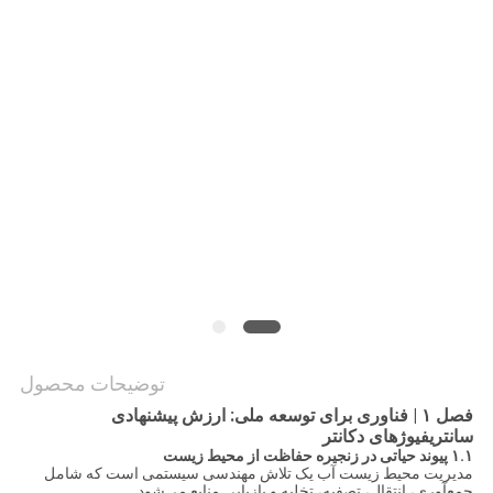
قول
SITEMAP
حریم
خصوصی
توضیحات محصول
فصل ۱ | فناوری برای توسعه ملی: ارزش پیشنهادی
سانتریفیوژهای دکانتر
۱.۱ پیوند حیاتی در زنجیره حفاظت از محیط زیست
مدیریت محیط زیست آب یک تلاش مهندسی سیستمی است که شامل
جمع‌آوری، انتقال، تصفیه، تخلیه و بازیابی منابع می‌شود.