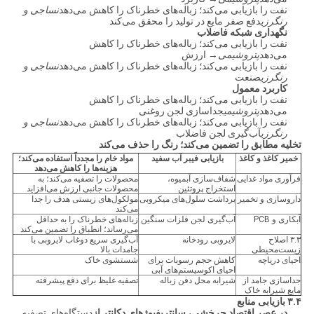
نفت را بازیابی می‌کند؛ زباله‌های خطرناک را کاهش می‌دهد
نساجی و
رنگرزی
دفع صفر مایع در تولید را محقق می‌کند
نگهداری شبکه فاضلاب
نفت را بازیابی می‌کند؛ زباله‌های خطرناک را کاهش
می‌دهد
پتروشیمی
→ ارزش
نفت را بازیابی می‌کند؛ زباله‌های خطرناک را کاهش می‌دهد
نساجی و
رنگرزی
صنعت
کاربرد معمول
نفت را بازیابی می‌کند؛ زباله‌های خطرناک را کاهش
می‌دهد
پتروشیمی
جداسازی لجن روغنی
نفت را بازیابی می‌کند؛ زباله‌های خطرناک را کاهش می‌دهد
نساجی و
رنگرزی
آب‌گیری لجن فاضلاب
تخلیه مطابق را تضمین می‌کند؛ رنگ را حذف می‌کند
خمیر کاغذ و کاغذ
بازیابی فیبر آب سفید
مواد خام را مجدداً استفاده می‌کند؛
هزینه‌ها را کاهش می‌دهد
فرآوری مواد غذایی
شفاف‌سازی آبمیوه،
محصولات را تصفیه می‌کند؛ به
استخراج پروتئین
محصولات جانبی ارزش می‌افزاید
داروسازی و تخمیر
برداشت سلول‌های میکروبی
مولکول‌های زیستی هدف را جدا
می‌کند
آبکاری و PCB
آب‌گیری لجن فلزات سنگین
زباله‌های خطرناک را به حداقل
می‌رساند؛ انطباق را تضمین می‌کند
۳.۳ اصلاح
لایروبی رودخانه
آب‌گیری سریع دوغاب لایروبی با
زیست‌محیطی
جامدات بالا
احیای دریاچه
کاهش حجم رسوبات برای
شستشوی خاک
احیای اکوسیستم‌های آبی
جداسازی جامد از
شیرابه محل دفن زباله
تصفیه غلیظ برای دفع پیشرفته
مایع شیرابه خاک
۳.۴ بازیابی منابع
در عصر اقتصاد چرخشی، سانتریفیوژهای دکانتر از
دستگاه‌های تصفیه