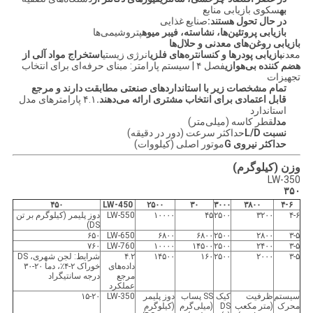
به
سکوی بازیابی منابع
در حال تحول هستند:
صنایع غذایی
بازیابی پروتئین‌ها، نشاسته، فیبر میوه
پتروشیمی‌ها
بازیابی روغن‌های معدنی و حلال‌ها
معدن
بازیابی پودرها و کنسانتره‌های فلزی
انرژی زیستی
استخراج مواد آلی از
هضم کننده بی‌هوازی
فصل ۴ | سیستم پارامتر: مبنای حرفه‌ای برای انتخاب
تجهیزات
تمام مشخصات زیر با استانداردهای صنعتی مطابقت دارند و مرجع
قابل اعتمادی برای انتخاب مشتری ارائه می‌دهند.
۴.۱ پارامترهای مدل
استاندارد
مدل
قطر کاسه (میلی‌متر)
نسبت L/D
حداکثر سرعت (دور در دقیقه)
حداکثر نیروی G
موتور اصلی (کیلووات)
وزن (کیلوگرم)
LW-350
۳۵۰
۴۵۰
LW-450
۲۵۰۰
۳۰
۳۰۰۰
۳۸۰۰
۴-۶
۴-۶
۳۲۰۰
۲۵۰۰
۴۵
۱۰۰۰۰
LW-550
دوز پلیمر (کیلوگرم بر تن
DS)
۶۵۰
LW-650
۶۸۰۰
۶۸۰۰
۲۵۰۰
۲۸۰۰
۳-۵
۷۶۰
LW-760
۱۰۰۰۰
۱۴۵۰۰
۲۵۰۰
۲۴۰۰
۳-۵
۳-۵
۲۰۰۰
۲۵۰۰
۱۶۰
۱۴۵۰۰
۴.۲
شرایط: لجن شهری، DS
داده‌های
خوراک ۲-۴٪، دما ۲۰-۳۰
مرجع
درجه سانتیگراد
عملکرد
سیستم
ظرفیت
کیک
SS پساب
دوز پلیمر
LW-350
۱۵-۲۰
محرک
(متر مکعب
DS
(میلی‌گرم
(کیلوگرم