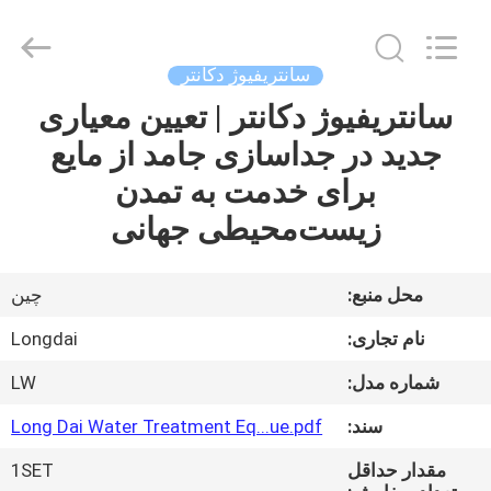
Environmental
Protection
Group
Co.,
Ltd..
سانتریفیوژ دکانتر
All
Rights
سانتریفیوژ دکانتر | تعیین معیاری
خونه
Reserved.
جدید در جداسازی جامد از مایع
محصولات
برای خدمت به تمدن
زیست‌محیطی جهانی
ویدیو
محل منبع:
چین
نمایش
نام تجاری:
Longdai
VR
شماره مدل:
LW
درباره
سند:
Long Dai Water Treatment Eq...ue.pdf
ما
مقدار حداقل
1SET