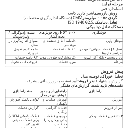
مرحله فرآیند
استاندارد فنی
روش بازرسی
ماشین‌کاری کاسه
گردی ≤۰.۰۵ میلی‌متر
CMM (دستگاه اندازه‌گیری مختصات)
تعادل دینامیکی
ISO 1940 G2.5
دستگاه تعادل دینامیکی
جوشکاری
۱۰۰٪ NDT روی جوش‌های
تست رادیوگرافی /
تحت فشار
اولتراسونیک
مونتاژ نهایی
فاصله‌ها طبق نقشه‌های
سوابق اندازه‌گیری در
مهندسی
محل
فصل ۶ | خدمات جهانی: تعهد در
۶.۱ فلسفه خدمات
ما معتقدیم تحویل
سراسر قاره‌ها
تجهیزات
پایان نیست - بلکه آغاز است
یک مشارکت طولانی مدت.
۶.۲ دامنه خدمات
مرحله
مورد خدمات
خروجی قابل تحویل
پیش فروش
تحلیل خوراک، توصیه مدل
گزارش پیشنهاد فنی
در فروش
تأیید نقشه، به‌روزرسانی پیشرفت
نقشه‌های تایید شده، گزارش‌های هفتگی
راه‌اندازی
راهنمایی از راه دور
سند راه‌اندازی
/ پشتیبانی در محل
آموزش
آموزش عملیات و
گواهی تکمیل آموزش
نگهداری
پس از فروش
خدمات گارانتی
گزارش خدمات
رایگان
۶.۳ تضمین قطعات یدکی
موجودی قطعات
قطعات اصلی OEM را
یدکی پرکاربرد را
برای قطعات حیاتی
حفظ کنید
تامین کنید