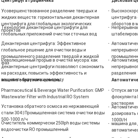
Центрифуга графинчика
Дисковая ц
Усовершенствованное разделение твердых и
Высокоскор
жидких веществ: горизонтальная декантерная
центрифуга 
центрифуга для глобальных экологических
оборотов в 
Технология декантерной центрифуги для
Непрерывная
проектов
глобальных приложений очистки сточных вод
штабелиров
Декантерная центрифуга: Эффективное
Автоматичес
глобальное решение для очистки воды и
непрерывног
промышленного разделения твердой и жидкой
промышленн
Революционный прорыв в очистке мусора: как
Автоматизир
фаз
декантерные центрифуги позволяют сэкономить
непрерывног
на расходах, повысить эффективность и
разделения
защитить окружающую среду
машина обратного осмоза
Автоматиче
Pharmaceutical & Beverage Water Purification: GMP
Отпуск авто
Wastewater Filter with Industrial RO System
флокулянта 
растворяя
Установка обратного осмоса из нержавеющей
Автоматичес
стали 304 | Промышленная система очистки воды
дозировать 
500-1000 л/ч
1000l/H
Очиститель коммерчески 250lph воды системы
машина для 
водоочистки RO промышленный
автоматичес