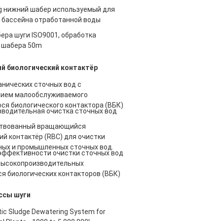
ng нижний шабер используемый для
 бассейна отработанной воды
ера шуги ISO9001, обработка
 шабера 50m
й биологический контактёр
анических сточных вод с
нием малообслуживаемого
я биологического контактора (ВБК)
водительная очистка сточных вод
твованный вращающийся
ий контактёр (RBC) для очистки
ых и промышленных сточных вод.
ффективности очистки сточных вод
высокопроизводительных
 биологических контакторов (ВБК)
ссы шуги
tic Sludge Dewatering System for