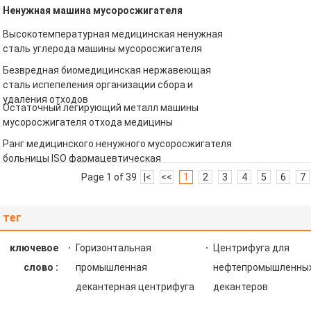
Ненужная машина мусоросжигателя
Высокотемпературная медицинская ненужная
сталь углерода машины мусоросжигателя
Безвредная биомедицинская нержавеющая
сталь испепеления организации сбора и
удаления отходов
Остаточный легирующий металл машины
мусоросжигателя отхода медицины
Ранг медицинского ненужного мусоросжигателя
больницы ISO фармацевтическая
Page 1 of 39
|<
<<
1
2
3
4
5
6
7
тег
ключевое
Горизонтальная
Центрифуга для
слово :
промышленная
нефтепромышленны
декантерная центрифуга
декантеров