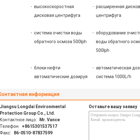
высокоскоростная
расширенная диско
дисковая центрифуга
центрифуга
система очистки воды
оборудование очист
обратного осмоза 500lph
воды обратного осм
500lph
блоки нефти
автоматическая доз
автоматические дозируя
система 1000L/h
Контактная информация
Jiangsu Longdai Environmental
Оставьте вашу заявку
Protection Group Co., Ltd.
Контактное лицо:
Mr. Vance
Телефон:
+8615301537517
Факс:
86-0510-87837599