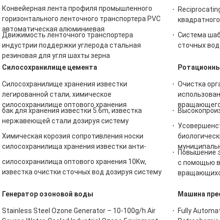
Конвейерная лента профиля промышленного
Reciprocati
горизонтального ленточного транспортера PVC
квадратного
автоматическая алюминиевая
Движимость ленточного транспортера
Система шаб
индустрии поддержки углерода стальная
сточных вод
резиновая для угля шахты зерна
Силосохранилище цемента
Ротационны
Силосохранилище хранения известки
Очистка орг
легированной стали, химическое
использова
силосохранилище оптового хранения
вращающегос
бак для хранения известки 5.6m, известка
Высокопроиз
нержавеющей стали дозируя систему
Усовершенс
Химическая корозия сопротивления носки
биологическ
силосохранилища хранения известки анти-
муниципальн
Повышение э
силосохранилища оптового хранения 10Kw,
с помощью 
известка очистки сточных вод дозируя систему
вращающихся
Генератор озоновой воды
Машина пре
Stainless Steel Ozone Generator – 10-100g/h Air
Fully Automa