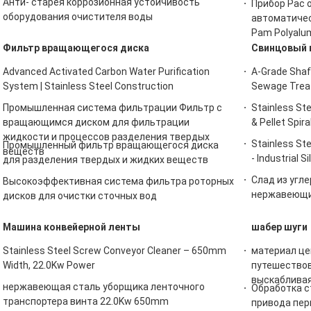
Анти- старея коррозионная устойчивость
Прибор Pac 
оборудования очистителя воды
автоматичес
Pam Polyalu
Фильтр вращающегося диска
Свинцовый 
Advanced Activated Carbon Water Purification
A-Grade Shaf
System | Stainless Steel Construction
Sewage Trea
Промышленная система фильтрации Фильтр с
Stainless St
вращающимся диском для фильтрации
& Pellet Spir
жидкости и процессов разделения твердых
Stainless St
Промышленный фильтр вращающегося диска
веществ
- Industrial S
для разделения твердых и жидких веществ
Слад из угле
Высокоэффективная система фильтра роторных
нержавеющий
дисков для очистки сточных вод
Машина конвейерной ленты
шабер шуги
Stainless Steel Screw Conveyor Cleaner – 650mm
материал це
Width, 22.0Kw Power
путешествов
выскаблива
нержавеющая сталь уборщика ленточного
Обработка с
транспортера винта 22.0Kw 650mm
привода пе