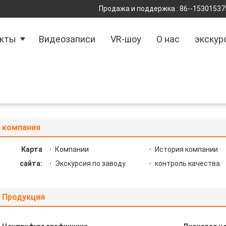
Продажа и поддержка :
86--15301537
укты
Видеозаписи
VR-шоу
О нас
экскур
компания
Карта
Компании
История компании
сайта:
Экскурсия по заводу
контроль качества
Продукция