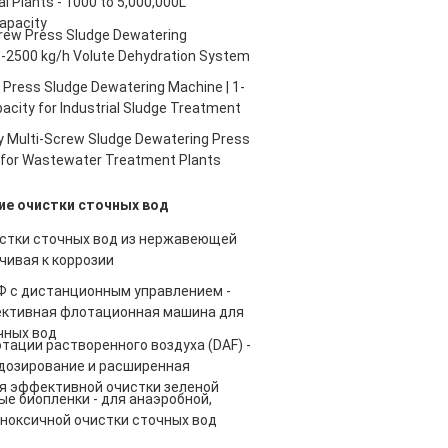
 Plants - 1000 to 5,000,000L
apacity
crew Press Sludge Dewatering
1-2500 kg/h Volute Dehydration System
Press Sludge Dewatering Machine | 1-
acity for Industrial Sludge Treatment
y Multi-Screw Sludge Dewatering Press
h for Wastewater Treatment Plants
ие очистки сточных вод
стки сточных вод из нержавеющей
чивая к коррозии
 с дистанционным управлением -
ктивная флотационная машина для
чных вод
тации растворенного воздуха (DAF) -
дозирование и расширенная
я эффективной очистки зеленой
ые биопленки - для анаэробной,
аноксичной очистки сточных вод