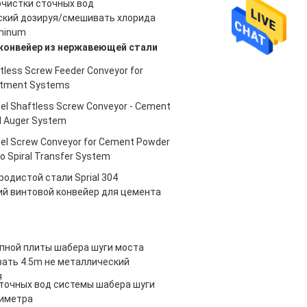
очистки сточных вод
кий дозируя/смешивать хлорида
minum
конвейер из нержавеющей стали
tless Screw Feeder Conveyor for
tment Systems
eel Shaftless Screw Conveyor - Cement
al Auger System
eel Screw Conveyor for Cement Powder
ilo Spiral Transfer System
родистой стали Sprial 304
 винтовой конвейер для цемента
пной плиты шабера шуги моста
ать 4.5m не металлический
я
точных вод системы шабера шуги
риметра