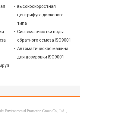
вая
высокоскоростная
центрифуга дискового
типа
ки
Система очистки воды
оза
обратного осмоза ISO9001
Автоматическая машина
для дозировки ISO9001
ируя