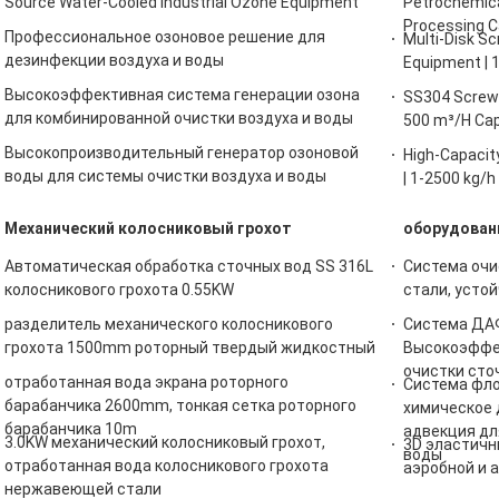
Source Water-Cooled Industrial Ozone Equipment
Petrochemical
Processing C
Профессиональное озоновое решение для
Multi-Disk S
дезинфекции воздуха и воды
Equipment | 
Высокоэффективная система генерации озона
SS304 Screw 
для комбинированной очистки воздуха и воды
500 m³/H Cap
Высокопроизводительный генератор озоновой
High-Capacit
воды для системы очистки воздуха и воды
| 1-2500 kg/
Механический колосниковый грохот
оборудован
Автоматическая обработка сточных вод SS 316L
Система очи
колосникового грохота 0.55KW
стали, устой
разделитель механического колосникового
Система ДАФ
грохота 1500mm роторный твердый жидкостный
Высокоэффе
очистки сто
отработанная вода экрана роторного
Система фло
барабанчика 2600mm, тонкая сетка роторного
химическое 
барабанчика 10m
адвекция дл
3.0KW механический колосниковый грохот,
3D эластичн
воды
отработанная вода колосникового грохота
аэробной и 
нержавеющей стали