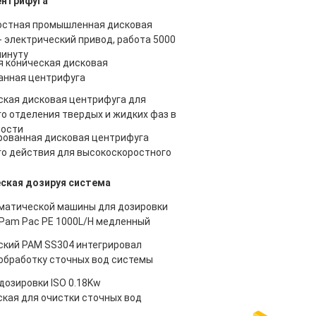
ентрифуга
остная промышленная дисковая
- электрический привод, работа 5000
минуту
 коническая дисковая
анная центрифуга
кая дисковая центрифуга для
о отделения твердых и жидких фаз в
ости
ованная дисковая центрифуга
о действия для высокоскоростного
ская дозируя система
матической машины для дозировки
Pam Pac PE 1000L/H медленный
кий PAM SS304 интегрировал
обработку сточных вод системы
дозировки ISO 0.18Kw
кая для очистки сточных вод