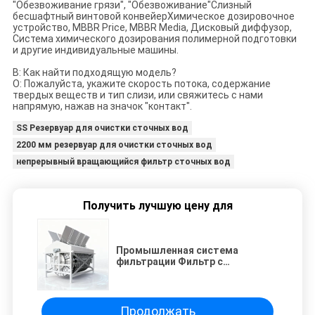
"Обезвоживание грязи", "Обезвоживание"Слизный
бесшафтный винтовой конвейерХимическое дозировочное
устройство, MBBR Price, MBBR Media, Дисковый диффузор,
Система химического дозирования полимерной подготовки
и другие индивидуальные машины.
В: Как найти подходящую модель?
О: Пожалуйста, укажите скорость потока, содержание
твердых веществ и тип слизи, или свяжитесь с нами
напрямую, нажав на значок "контакт".
SS Резервуар для очистки сточных вод
2200 мм резервуар для очистки сточных вод
непрерывный вращающийся фильтр сточных вод
Получить лучшую цену для
Промышленная система
фильтрации Фильтр с
вращающимся диском для
фильтрации жидкости и
процессов разделения твердых
веществ
Продолжать