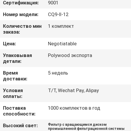
Сертификация:
9001
ЭКСКУРСИЯ
Номер модели:
CQ9-II-12
ПО
Количество мин
1 комплект
ЗАВОДУ
заказа:
Цена:
Negotiatable
КОНТРОЛЬ
Упаковывая
Polywood экспорта
КАЧЕСТВА
детали:
Время
5 недель
НОВОСТИ
доставки:
Условия
T/T, Wechat Pay, Alipay
оплаты:
СЛУЧАИ
Поставка
1000 комплектов в год
способности:
ЗАПРОСИТЕ
Высокий свет:
Фильтр с вращающимся диском
ЦИТАТУ
промышленной фильтрационной системы