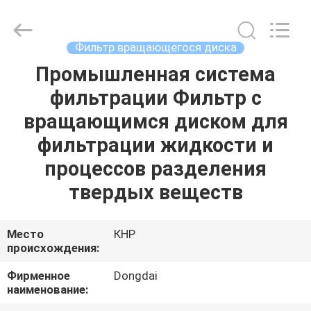
Environmental
Protection
Group
Co.,
Ltd..
Фильтр вращающегося диска
All
Rights
Промышленная система
ДОМОЙ
Reserved.
фильтрации Фильтр с
ПРОДУКТЫ
вращающимся диском для
фильтрации жидкости и
ВИДЕОЗАПИСИ
процессов разделения
твердых веществ
VR-
ШОУ
Место
КНР
происхождения:
О
Фирменное
Dongdai
наименование:
НАС