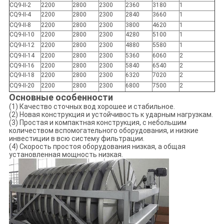
CQ9-II-2
2200
2800
2300
2360
3180
1
CQ9-II-4
2200
2800
2300
2840
3660
1
CQ9-II-8
2200
2800
2300
3800
4620
1
CQ9-II-10
2200
2800
2300
4280
5100
1
CQ9-II-12
2200
2800
2300
4880
5580
1
CQ9-II-14
2200
2800
2300
5360
6060
2
CQ9-II-16
2200
2800
2300
5840
6540
2
CQ9-II-18
2200
2800
2300
6320
7020
2
CQ9-II-20
2200
2800
2300
6800
7500
2
Основные особенности
(1) Качество сточных вод хорошее и стабильное.
(2) Новая конструкция и устойчивость к ударным нагрузкам.
(3) Простая и компактная конструкция, с небольшим
количеством вспомогательного оборудования, и низкие
инвестиции в всю систему фильтрации.
(4) Скорость простоя оборудования низкая, а общая
установленная мощность низкая.