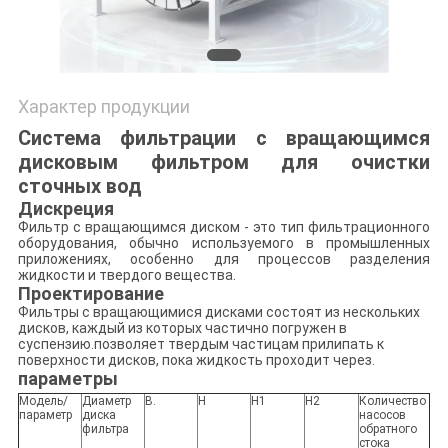
Характер продукции
Система фильтрации с вращающимся
дисковым фильтром для очистки
сточных вод
Дискреция
Фильтр с вращающимся диском - это тип фильтрационного
оборудования, обычно используемого в промышленных
приложениях, особенно для процессов разделения
жидкости и твердого вещества.
Проектирование
Фильтры с вращающимися дисками состоят из нескольких
дисков, каждый из которых частично погружен в
суспензию.позволяет твердым частицам прилипать к
поверхности дисков, пока жидкость проходит через.
параметры
Модель/
Диаметр
В.
H
H1
Н2
Количество
параметр
диска
насосов
фильтра
обратного
стока