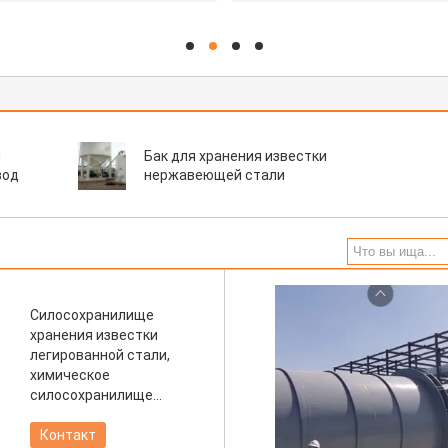
hd
hd
hd
hd
я
Бак для хранения известки
вод
нержавеющей стали
Силосохранилище
хранения известки
легированной стали,
химическое
силосохранилище
оптового хранения
Контакт