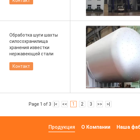
Контакт
Обработка шуги шахты
силосохранилища
хранения известки
нержавеющей стали
Контакт
Page 1 of 3
|<
<<
1
2
3
>>
>|
Продукция
О Компании
Наша фа