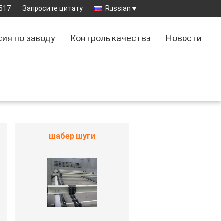
517
Запросите цитату
Russian
сия по заводу
Контроль качества
Новости
шабер шуги