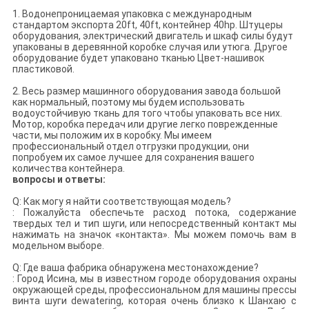
1. Водонепроницаемая упаковка с международным
стандартом экспорта 20ft, 40ft, контейнер 40hp. Штуцеры
оборудования, электрический двигатель и шкаф силы будут
упакованы в деревянной коробке случая или утюга. Другое
оборудование будет упаковано тканью Цвет-нашивок
пластиковой.
2. Весь размер машинного оборудования завода большой
как нормальный, поэтому мы будем использовать
водоустойчивую ткань для того чтобы упаковать все них.
Мотор, коробка передач или другие легко поврежденные
части, мы положим их в коробку. Мы имеем
профессиональный отдел отгрузки продукции, они
попробуем их самое лучшее для сохранения вашего
количества контейнера.
вопросы и ответы:
Q: Как могу я найти соответствующая модель?
: Пожалуйста обеспечьте расход потока, содержание
твердых тел и тип шуги, или непосредственный контакт мы
нажимать на значок «контакта». Мы можем помочь вам в
модельном выборе.
Q: Где ваша фабрика обнаружена местонахождение?
: Город Исина, мы в известном городе оборудования охраны
окружающей среды, профессиональном для машины прессы
винта шуги dewatering, которая очень близко к Шанхаю с