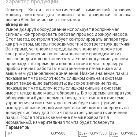
Характер продукции
Полимер Китая автоматический химический дозируя
машину системы для машины для дозировки порошка
лезвия
Blender очистки сточных вод
■
Введение
Умное дозируя оборудование использует воспринимая
сигналы контролировать работая процесс дозируя насоса.
Этот метод контроля требует контролировать аппаратуры
как ph-метры, метры проводимости и соответствуя датчики.
Во-первых, установите предельное значение параметра
контроля (значение пэ-аш или значение проводимости)
согласно деятельности системы. Если следующие условия
происходят во время деятельности системы, то дозируя
прибор начнет работать: если значение пэ-аш ниже или
выше чем установленное значение. Низкое значение пэ-аш
показывает что кислотность слишком сильна и система
имеет тенденцию вытравить; высокое значение пэ-аш
показывает что щелочность слишком сильна и система
имеет тенденцию масштабировать. В это время, аппаратура
обнаружения будет кормить назад этот сигнал к системе
управления, и система управления будет инструкции по
выводу к обозначенной измерительной помпе повернуть на
дозируя систему для того чтобы отрегулировать значение
пэ-аш. После того как значение пэ-аш возвратит в
нормальный, измерительная помпа будет повернута.
Параметры
Тип
QJY-500
QJY-
QJY-1500
QJY-
QJY-300