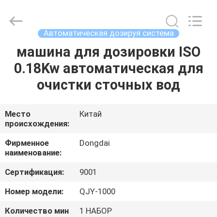
Environmental
Protection
Group
Co.,
Ltd..
Автоматическая дозируя система
All
Rights
машина для дозировки ISO
ДОМОЙ
Reserved.
0.18Kw автоматическая для
ПРОДУКТЫ
очистки сточных вод
ВИДЕОЗАПИСИ
Место
Китай
происхождения:
VR-
Фирменное
Dongdai
наименование:
ШОУ
Сертификация:
9001
О
Номер модели:
QJY-1000
НАС
Количество мин
1 НАБОР