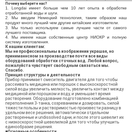
Почему выберите нас?
1.
Longdai
имеет больше чем
10 лет
опыта в обработке
отработанной воды и шуги.
2. Мы вводим
Немецкий
технология, таким образом наш
продукт
много
лучший чем другие китайские изготовители.
3. Мы только используем самые лучшие части от самого
лучшего поставщика.
4. Мы имеем наши собственные центр НИОКР и полную
систему изготовления.
К нашим клиентам:
Мы не профессиональны в изображении украшая, но
приниманнсяом за производстве почти все виды
оборудований обработки сточных вод. Любой вопрос,
пожалуйста чувствует свободным связаться мы.
Спасибо.
Принцип структуры и деятельности
Прибор принимает смеситель двигателя для того чтобы
рассеивать медицина или порошок с высокоскоростной
силой воды увеличить мелкость, увеличить контакт между
медициной или порошком и воду, и уменьшает время
растворения. Оборудование подготовлено комбинацией
переполнения 3-танка, созреванием и дозировать, силой
тяжести пользы и растворимостью произвести разницу в
удельном весе решения, автоматически отдельном
растворенные и undissolved одни, и после этого шевелит их
с низкоскоростной шевелилкой для того чтобы улучшить
единообразие решения.
■
Основные особенности