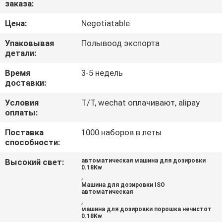
заказа:
ЭКСКУРСИЯ
Цена:
Negotiatable
ПО
Упаковывая
Полывоод экспорта
ЗАВОДУ
детали:
Время
3-5 недель
доставки:
КОНТРОЛЬ
КАЧЕСТВА
Условия
T/T, wechat оплачивают, alipay
оплаты:
Поставка
1000 наборов в леты
НОВОСТИ
способности:
Высокий свет:
автоматическая машина для дозировки
СЛУЧАИ
0.18Kw
,
Машина для дозировки ISO
автоматическая
ЗАПРОСИТЕ
,
машина для дозировки порошка нечистот
ЦИТАТУ
0.18Kw