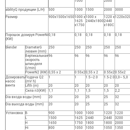
1000
2000
abilityQ продукции (L/H)
500
1000
1500
2000
3000
Размер
900x1500x1650
1000 x
1000 x
1220 x
1220x32
1625
2440x1800
2440
x1750
x180C
Порошок дозируя PowerNi
0,18
0,18
0,18
0,18
0,18
(KW)
blender
DiameterG
250
250
250
250
250
лезвия (mm)
Вертикальная
96
96
96
96
96
скорость
шпинделя
(i/min)
PowerN2 (KW)
0,55 x 2
0.55x2
0,55 x 2
0.55x2
0.55x2
Дозировать
Подача Q2
1
1
1.5~2.0
1.5-2.0
3,0~ 5,0
насос
(mV h)
винта
Lifth (m)
20
20
20
20
20
Сила n
3
(KW)
1,1
1,1
1,5
1,5
2,2
Dia входа воды (mm)
20
20
25
25
32
Dia выхода воды (mm)
20
20
25
25
32
Установка
B
900
1000
1000
1220
1220
L
1500
1625
2440
2440
3200
H
1650
1750
1800
1800
2000
Hi
800
1050
1050
1050
1350