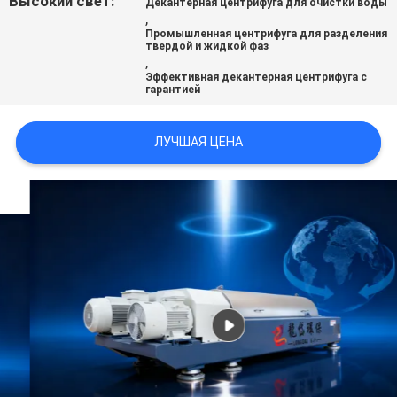
Высокий свет:
Декантерная центрифуга для очистки воды
,
Промышленная центрифуга для разделения
SITEMAP
твердой и жидкой фаз
,
Эффективная декантерная центрифуга с
гарантией
ПОЛИТИКА
КОНФИДЕНЦИАЛЬНОСТИ
ЛУЧШАЯ ЦЕНА