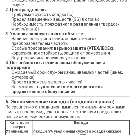
Ожидаемый диапазон концентрации твердых веществ в
сырье
2. Цели разделения
Требуемая сухость осадка (%)
Предел взвешенных веществ (SS) в стоках
Необходимость
трехфазного разделения
(твердое/
масло/вода)?
3. Условия эксплуатации на объекте
Наличие электропитания, совместимого с
преобразователем частоты
Особые требования:
взрывозащита (ATEX/IECEx)
,
коррозионная стойкость, защита от замерзания
Внутренняя или наружная установка
4. Потребности в техническом обслуживании и
поддержке
Ожидаемый срок службы изнашиваемых частей (шнек,
футеровка)
Простота замены запасных частей
Возможность
удаленного мониторинга или
предиктивного обслуживания
6. Экономические выгоды (сводная справка)
По сравнению с традиционными ленточными или рамными
фильтр-прессами, декантерные центрифуги предлагают
явные экономические преимущества:
Категория
Выгода
затрат
Утилизация
Каждые
5% увеличения сухости осадка
снижают