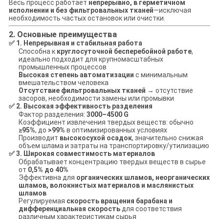
Весь процесс работает
непрерывно, в герметичном
исполнении и без фильтровальных тканей
—исключая
необходимость частых остановок или очистки.
2. Основные преимущества
✅
1. Непрерывная и стабильная работа
Способна к
круглосуточной бесперебойной работе
,
идеально подходит для крупномасштабных
промышленных процессов
Высокая степень автоматизации
с минимальным
вмешательством человека
Отсутствие фильтровальных тканей
→ отсутствие
засоров, необходимости замены или промывки
✅
2. Высокая эффективность разделения
Фактор разделения:
3000–4500 G
Коэффициент извлечения твердых веществ: обычно
≥95%
, до
>99%
в оптимизированных условиях
Производит
высокосухой осадок
, значительно снижая
объем шлама и затраты на транспортировку/утилизацию
✅
3. Широкая совместимость материалов
Обрабатывает концентрацию твердых веществ в сырье
от
0,5% до 40%
Эффективна для
органических шламов, неорганических
шламов, волокнистых материалов и маслянистых
шламов
Регулируемая
скорость вращения барабана и
дифференциальная скорость
для соответствия
различным характеристикам сырья