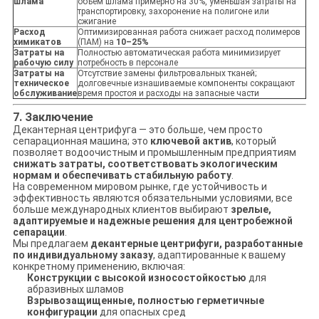
шлама
объем шлама примерно на 30%, уменьшая затраты на
транспортировку, захоронение на полигоне или
сжигание
Расход
Оптимизированная работа снижает расход полимеров
химикатов
(ПАМ) на
10–25%
Затраты на
Полностью автоматическая работа минимизирует
рабочую силу
потребность в персонале
Затраты на
Отсутствие замены фильтровальных тканей;
техническое
долговечные изнашиваемые компоненты сокращают
обслуживание
время простоя и расходы на запасные части
7. Заключение
Декантерная центрифуга — это больше, чем просто
сепарационная машина; это
ключевой актив
, который
позволяет водоочистным и промышленным предприятиям
снижать затраты, соответствовать экологическим
нормам и обеспечивать стабильную работу
.
На современном мировом рынке, где устойчивость и
эффективность являются обязательными условиями, все
больше международных клиентов выбирают
зрелые,
адаптируемые и надежные решения для центробежной
сепарации
.
Мы предлагаем
декантерные центрифуги, разработанные
по индивидуальному заказу
, адаптированные к вашему
конкретному применению, включая:
Конструкции с высокой износостойкостью
для
абразивных шламов
Взрывозащищенные, полностью герметичные
конфигурации
для опасных сред