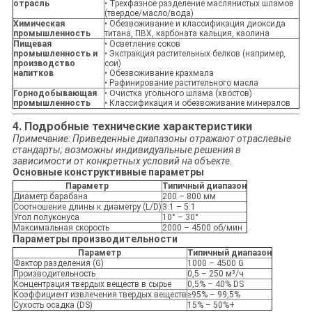
отрасль
• Трехфазное разделение маслянистых шламов
(твердое/масло/вода)
Химическая
• Обезвоживание и классификация диоксида
промышленность
титана, ПВХ, карбоната кальция, каолина
Пищевая
• Осветление соков
промышленность и
• Экстракция растительных белков (например,
производство
сои)
напитков
• Обезвоживание крахмала
• Рафинирование растительного масла
Горнодобывающая
• Очистка угольного шлама (хвостов)
промышленность
• Классификация и обезвоживание минералов
4. Подробные технические характеристики
Примечание: Приведенные диапазоны отражают отраслевые
стандарты; возможны индивидуальные решения в
зависимости от конкретных условий на объекте.
Основные конструктивные параметры
Параметр
Типичный диапазон
Диаметр барабана
200 – 800 мм
Соотношение длины к диаметру (L/D)
3:1 – 5:1
Угол полуконуса
10° – 30°
Максимальная скорость
2000 – 4500 об/мин
Параметры производительности
Параметр
Типичный диапазон
Фактор разделения (G)
1000 – 4500 G
Производительность
0,5 – 250 м³/ч
Концентрация твердых веществ в сырье
0,5% – 40% DS
Коэффициент извлечения твердых веществ
≥95% – 99,5%
Сухость осадка (DS)
15% – 50%+