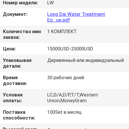
Номер модели:
LW
ЭКСКУРСИЯ
Документ:
Long Dai Water Treatment
Eq...ue.pdf
ПО
ЗАВОДУ
Количество мин
1 КОМПЛЕКТ
заказа:
Цена:
15000USD-25000USD
КОНТРОЛЬ
КАЧЕСТВА
Упаковывая
Деревянный или индивидуальный
детали:
НОВОСТИ
Время
30 рабочих дней
доставки:
Условия
LC,D/A,D/P,T/T,Western
СЛУЧАИ
оплаты:
Union,MoneyGram
Поставка
100Set в месяц
ЗАПРОСИТЕ
способности:
ЦИТАТУ