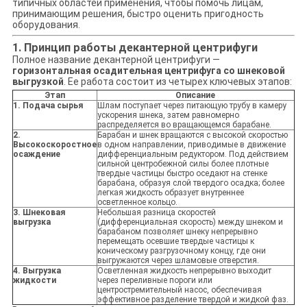
типичных областей применения, чтобы помочь лицам,
принимающим решения, быстро оценить пригодность
оборудования.
1. Принцип работы декантерной центрифуги
Полное название декантерной центрифуги —
горизонтальная осадительная центрифуга со шнековой
выгрузкой
. Ее работа состоит из четырех ключевых этапов:
Этап
Описание
1. Подача сырья
Шлам поступает через питающую трубу в камеру
ускорения шнека, затем равномерно
распределяется во вращающемся барабане.
2.
Барабан и шнек вращаются с высокой скоростью
Высокоскоростное
в одном направлении, приводимые в движение
осаждение
дифференциальным редуктором. Под действием
сильной центробежной силы более плотные
твердые частицы быстро оседают на стенке
барабана, образуя слой твердого осадка; более
легкая жидкость образует внутреннее
осветленное кольцо.
3. Шнековая
Небольшая разница скоростей
выгрузка
(дифференциальная скорость) между шнеком и
барабаном позволяет шнеку непрерывно
перемещать осевшие твердые частицы к
коническому разгрузочному концу, где они
выгружаются через шламовые отверстия.
4. Выгрузка
Осветленная жидкость непрерывно выходит
жидкости
через переливные пороги или
центростремительный насос, обеспечивая
эффективное разделение твердой и жидкой фаз.