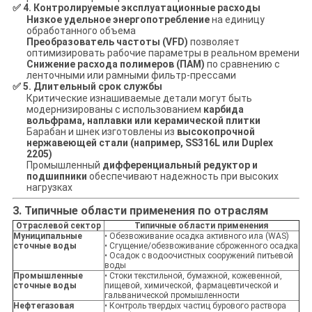
✅
4. Контролируемые эксплуатационные расходы
Низкое удельное энергопотребление
на единицу
обработанного объема
Преобразователь частоты (VFD)
позволяет
оптимизировать рабочие параметры в реальном времени
Снижение расхода полимеров (ПАМ)
по сравнению с
ленточными или рамными фильтр-прессами
✅
5. Длительный срок службы
Критические изнашиваемые детали могут быть
модернизированы с использованием
карбида
вольфрама, наплавки или керамической плитки
Барабан и шнек изготовлены из
высокопрочной
нержавеющей стали (например, SS316L или Duplex
2205)
Промышленный
дифференциальный редуктор и
подшипники
обеспечивают надежность при высоких
нагрузках
3. Типичные области применения по отраслям
Отраслевой сектор
Типичные области применения
Муниципальные
• Обезвоживание осадка активного ила (WAS)
сточные воды
• Сгущение/обезвоживание сброженного осадка
• Осадок с водоочистных сооружений питьевой
воды
Промышленные
• Стоки текстильной, бумажной, кожевенной,
сточные воды
пищевой, химической, фармацевтической и
гальванической промышленности
Нефтегазовая
• Контроль твердых частиц бурового раствора