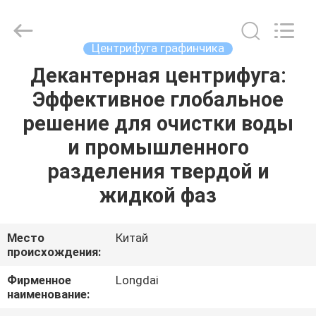
Environmental
Protection
Group
Co.,
Ltd..
Центрифуга графинчика
All
Rights
Декантерная центрифуга:
ДОМОЙ
Reserved.
Эффективное глобальное
ПРОДУКТЫ
решение для очистки воды
и промышленного
ВИДЕОЗАПИСИ
разделения твердой и
жидкой фаз
VR-
ШОУ
Место
Китай
происхождения:
О
Фирменное
Longdai
наименование:
НАС