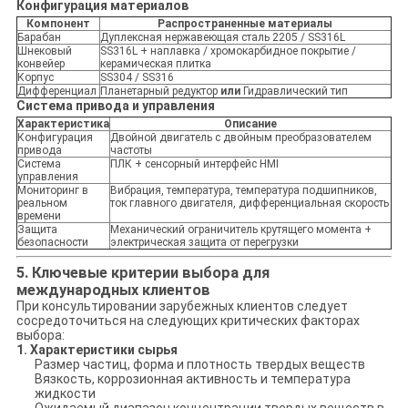
Конфигурация материалов
Компонент
Распространенные материалы
Барабан
Дуплексная нержавеющая сталь 2205 / SS316L
Шнековый
SS316L + наплавка / хромокарбидное покрытие /
конвейер
керамическая плитка
Корпус
SS304 / SS316
Дифференциал
Планетарный редуктор
или
Гидравлический тип
Система привода и управления
Характеристика
Описание
Конфигурация
Двойной двигатель с двойным преобразователем
привода
частоты
Система
ПЛК + сенсорный интерфейс HMI
управления
Мониторинг в
Вибрация, температура, температура подшипников,
реальном
ток главного двигателя, дифференциальная скорость
времени
Защита
Механический ограничитель крутящего момента +
безопасности
электрическая защита от перегрузки
5. Ключевые критерии выбора для
международных клиентов
При консультировании зарубежных клиентов следует
сосредоточиться на следующих критических факторах
выбора:
1. Характеристики сырья
Размер частиц, форма и плотность твердых веществ
Вязкость, коррозионная активность и температура
жидкости