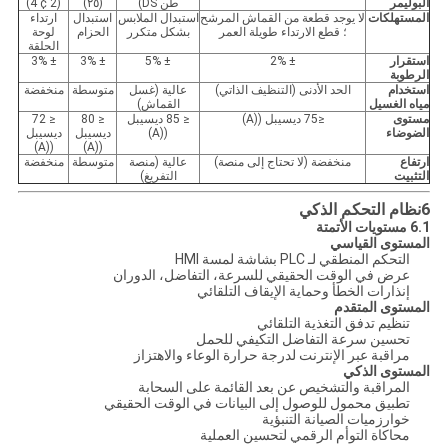
البوليمر
طن DS)
(٢٥)
(2 ¢ 4)
المستهلكات
لا يوجد قطعة من القماش المرشح
استبدال الملابس
استبدال
ارتداء
؛ قطع الارتداء طويلة العمر
بشكل متكرر
الحزام
لوحة
الحلقة
استقرار
± 2%
± 5%
± 3%
± 3%
الرطوبة
استخدام
الحد الأدنى (التنظيف الذاتي)
عالية (غسل
متوسطة
منخفضة
مياه الغسيل
القماش)
مستوى
≤75 ديسيبل ((A)
≤ 85 ديسيبل
≤ 80
≤ 72
الضوضاء
((A)
ديسيبل
ديسيبل
((A)
((A)
ارتفاع
منخفضة (لا تحتاج إلى منصة)
عالية (منصة
متوسطة
منخفضة
التثبيت
التفريغ)
6نظام التحكم الذكي
6.1 مستويات الأتمتة
المستوى القياسي
التحكم المنطقي لـ PLC بشاشة لمسة HMI
عرض في الوقت الحقيقي للسرعة، التفاضل، الدوران
إنذارات الخطأ وحماية الإيقاف التلقائي
المستوى المتقدم
تنظيم تدفق التغذية التلقائي
تحسين سرعة التفاضل التكيفي للحمل
مراقبة عبر الإنترنت لدرجة حرارة الوعاء والاهتزاز
المستوى الذكي
المراقبة والتشخيص عن بعد القائمة على السحابة
تطبيق محمول للوصول إلى البيانات في الوقت الحقيقي
خوارزميات الصيانة التنبؤية
محاكاة التوأم الرقمي لتحسين العملية