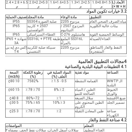
الأبعاد (L
1.5×0.8×1.0
2.5×1.2×1.3
3.5×1.6×1.6
5.0×2.2×2.0
6.5 × 2.8 × 2.4
× W × H)
م
م
م
م
م
3.2 خيارات تكوين المواد
التطبيق
مادة الوعاء
مادة المجلد
تصنيف الحماية
مياه الصرف الصحي العام
مزدوج 2205
صلبة الصورة SS304
IP55
بيئات عالية الكلوريد
المزدوج 2507 /
2507 + كاربيد
IP65
التيتانيوم
التولفستين
الوسائط الحمضية القوية
هاستيلوى C-276
الغطاء السيراميكي
IP65
الغذاء/الصيدلة
SS316L الملمع
طبقة SS316L + PTFE
شهادة IP65 +
بالمرآة
3A
النفط والغاز (المناطق
مزدوج 2205
سبيكة صلبة للكربيد
إكس دي إيه بي
المتفجرة)
التنغستن
T4
4مجالات التطبيق العالمية
4.1 التطبيقات البيئية البلدية والصناعية
الصناعة
مواد تغذية
المواد الصلبة في
رطوبة الكعكة
السعة
العلف (%)
(%)
(m3/h)
الـ WWTP
القمامة النشطة
0.5 ∙ 1.5 ٪
7582%
10 ¢80
البلدية
الخيوط
الطين / المياه
2 ٪ 8%
70 ٪ 78 ٪
15 ¢60
والورق
الصالحة للنمو
صبغ الأقمشة
سلال الصبغة
1 ٪
72~80%
8 ¢40
تسمير الجلد
الطين المحتوي على
3 ٪ 10%
65 ٪ 75%
5 ¢30
الكروم
صناعة
طين المعادن الثقيلة
2 ٪
70 ٪ 78 ٪
3 ¢25
الكهرباء
4.2 صناعة النفط والغاز
المعلم
المواصفات
الغذاء المطبق
سلالات أسفل الخزان، سلالات نفط الحفر، مصفاة ٣