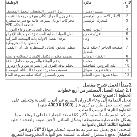
لا، لا،
مكون
الوظيفة
لا
1
مسك الاهتزاز
عزل الاهتزاز التشغيلي للعمل المستقر
2
الإطار الأساسي الرئيسي
يدعم وزن الجهاز الكلي ويوفر مرجعية التثبيت
3
المحرك الرئيسي
محركات الوعاء بسرعة عالية مع سرعة متغيرة
خاضعة لتحكم VFD
4
أنبوب التغذية
يدخل السائل في وعاء الدوران
5
ناقل/متدحرج
نقل المواد الصلبة المستقرّة نحو ميناء الإفراج
6
وعاء
غرفة الفصل الأولية ذات الهندسة المركبة
الأسطوانية المخروطية
7
صفيحة الحاجز / حلقة قابلة
ينظم التدفق السائل للسيطرة على أداء الفصل
للتعديل
8
الغطاء الوقائي
تصميم مغلق بالكامل للامتثال للسلامة والبيئة
9
محملة
يدعم الوعاء والمرور مع محامل الدقة
10
علبة التروس التفاضلية
تحكم بدقة الفرق في السرعة بين وعاء ومرور
11
ميناء تفريغ السوائل
تصفية مستمرة للمرحلة السائلة الموضحة
12
ميناء تفريغ المواد الصلبة
يفرز باستمرار كعكة صلبة منزوعة الماء
2مبدأ العمل شرح مفصل
2.1 عملية الفصل المستمر من أربع خطوات
الخطوة 1: تسريع تغذية
تدخل القمامة إلى وعاء الدوران السريع عبر أنبوب التغذية وتتخلف على
الفور تحت حقل طرد مركزي عال (
1500 ¥ 4000 جنيه
)
الخطوة الثانية: الترسب الصلب
تتراكم الجسيمات الصلبة الأكثر كثافة ضد الجدار الداخلي للوعاء ، مما
يشكل حلقة صلبة مضغوطة ؛ يشكل السائل الأخف طبقة واضحة داخلية.
الخطوة الثالثة: النقل بالدوامة
المجلد، الذي يعمل عند سرعة تفاضلية مُتحكم فيها (
2 ′′50 دورة في
الدقيقة
), تدفع باستمرار الصلبات المتثبتة نحو النهاية المخروطية للتفريغ.