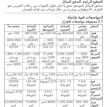
الخطوة الرابعة: التدفق السائل
يتدفق السائل الموضح محوريًا على طول القنوات بين رحلات التمرير نحو
الطرف الأسطواني ويخرج من خلال لوحات سد قابلة للتعديل.
3مواصفات فنية شاملة
3.1 مصفوفة مواصفات الطراز
المعلم
مقياس
الصناعة
الصناعية
الصناعة
ضخمة جداً
المختبر
الصغيرة
المتوسطة
الكبيرة
قطر
220~360
360×450 ملم
520-720 ملم
800-1000
1200 ملم
الوعاء
ملم
ملم
طول
600 ∼ 1200
1،200~1800
1800 ∼
3,0004200
4500-5500
الوعاء
مم
ملم
3000 ملم
ملم
ملم
نسبة
2.0330
2.5 ¢3.5
3.0 ¥42
3.5 ‬45
4.0750
الدفع
السرعة
3500 ∼
2,800~3,500
2,000 ¥
1600 ∼2200
1,400~1,800
القصوى
4000 دورة
دورة في
2,800 دورة
دورة في
دورة في
في الدقيقة
الدقيقة
في الدقيقة
الدقيقة
الدقيقة
عامل
1500 ¢3200
1600 ¥ 3000
1،800
1،800
24000 جنيه
الفصل
ج.
جنيه
₹3,200 ج.
¥3,500 ج.
(G)
السعة
0.5 ‬5 م3/س
315 م3/ساعة
1050 متر3/
40-100 م3/
80-150 متر3/
ساعة
ساعة
ساعة
قوة
3×7.5
7.5 ∙ 18.5
2275 كيلوواط
90~160
200355
المحرك
كيلوواط
كيلو واط
كيلوواط
كيلوواط
الرئيسي
قوة
1.5 ¥3
3×5.5
5.515
18.530
3755 كيلوواط
المحرك
كيلوواط
كيلوواط
كيلوواط
كيلوواط
المساعدة
وزن
300~800
1،200،2500
48000 كجم
1218000
22,00035,000
الجهاز
كجم
كجم
كجم
كجم