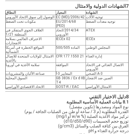
7الشهادات الدولية والامتثال
الشهادة
المعيار
النطاق
توجيه الآلات
2006/42/EC (MD)
الوصول إلى سوق الاتحاد الأوروبي
توجيه معدات الضغط
2014/68/EU
مكونات تحت الضغط
(PED)
ATEX
2014/34/اتحاد
الغلاف الجوي المتفجّر في
الأوروبي
المنطقة 1/21
IECEx
IECEx 02
الاعتراف العالمي بسلامة
الانفجارات
المجلس الوطني
المادة 500/505
المواقع الخطرة في أمريكا
الشمالية
إدارة الغذاء
21 CFR 177.1550
الامتثال للولايات المتحدة للاتصال
بالأغذية
الاتصال الغذائي في الاتحاد
الموافقة
سلامة الأغذية في أوروبا
الأوروبي
3-A الصحي
المعايير 3-أ
صناعة الألبان والمشروبات
الصين ضد الانفجار
GB 3836 / Ex d IIB
السوق المحلية
T4
الامتثال الأوراسي
GOST-R / EAC
الاتحاد الاقتصادي الأوراسي
8دليل الاختيار التقني
8.1 بيانات العملية الأساسية المطلوبة
نوع المواد ومصدرها (تكوين مفصل)
القدرة المطلوبة (م 3 / ساعة أو طن من الصلبات الجافة / يوم)
تركيز مواد الأغذية الصلبة (% w/w أو mg/l)
توزيع حجم الجسيمات (d10/d50/d90)
الفرق بين كثافة الصلب والسائل (g/cm3)
درجة حرارة الغذاء و pH