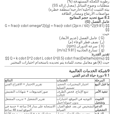
رطوبة الكعكة المستهدفة (%)
متطلبات وضوح السائل (معدل إزالة SS)
بيئة التثبيت (داخلية/خارجية/منطقة خطرة)
مواصفات الارتفاع ومصادر الطاقة
8.2 صيغ تحديد حجم المفاتيح
عامل الفصل (G):
$$ G = frac{r cdot omega^2}{g} = frac{r cdot (2pi n / 60) ^2}{9.81}
$$
حيث:
(G ): عامل الفصل (عديم الأبعاد)
(ر): نصف قطر الوعاء (م)
(n ): سرعة الدوران (rpm)
(g ): تسارع الجاذبية (9.81 m/s2)
تقدير القدرة:
$$ Q = k cdot D^2 cdot L cdot G^{0.5} cdot frac{Deltarho}{mu} $$
حيث (k) هو معامل محدد للمادة يتم تحديده باستخدام اختبارات المختبر.
9شبكة الخدمات العالمية
9.1 دورة حياة الدعم الفني
المرحلة
الخدمات
النتائج
ما قبل البيع
اختبار المختبرات، الحجم،
تقرير الاختبار + الاقتراح الفني
تصميم العملية
تنفيذ الأمر
تتبع الإنتاج، فحص الطرف
صور/فيديوهات + شهادات التفتيش
الثالث
التثبيت
التوجيه في الموقع، اختبارات
تقرير التشغيل + تدريب المشغل
وتشغيل
بدون حمولة/حمل
الدعم
التشخيص عن بعد، قطع الغيار،
الاستجابة على مدار 24 ساعة + خدمة في
التشغيلي
الصيانة
الموقع لمدة 48 ساعة
الترقية
تحديث نظام التحكم، تعديل
خطة الترقية + التحقق من صحة الأداء