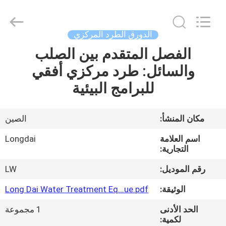
Longdai
Environmental
Protection
Group
Co.,
الدورق الطرد المركزي
Ltd..
All
Rights
الفصل المتقدم بين الصلب
المنزل
Reserved.
والسائل: طرد مركزي أفقي
المنتجات
للبرامج البيئية
فيديوهات
مكان المنشأ:
الصين
اسم العلامة
Longdai
برنامج
التجارية:
VR
رقم الموديل:
LW
الوثيقة:
Long Dai Water Treatment Eq...ue.pdf
حولنا
الحد الأدنى
1 مجموعة
لكمية: