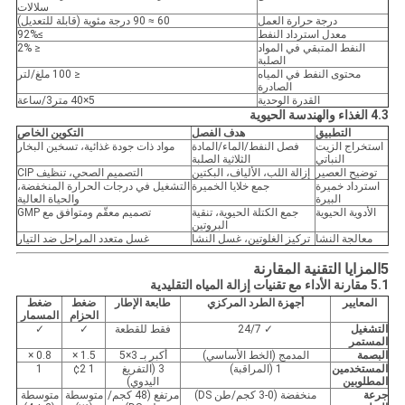
سلالات
درجة حرارة العمل
60 ≈ 90 درجة مئوية (قابلة للتعديل)
معدل استرداد النفط
≥92%
النفط المتبقي في المواد
≤ 2%
الصلبة
محتوى النفط في المياه
≤ 100 ملغ/لتر
الصادرة
القدرة الوحدية
5×40 متر3/ساعة
4.3 الغذاء والهندسة الحيوية
التطبيق
هدف الفصل
التكوين الخاص
استخراج الزيت
فصل النفط/الماء/المادة
مواد ذات جودة غذائية، تسخين البخار
النباتي
الثلاثية الصلبة
توضيح العصير
إزالة اللب، الألياف، البكتين
التصميم الصحي، تنظيف CIP
استرداد خميرة
جمع خلايا الخميرة
التشغيل في درجات الحرارة المنخفضة،
البيرة
والحياة العالية
الأدوية الحيوية
جمع الكتلة الحيوية، تنقية
تصميم معقّم ومتوافق مع GMP
البروتين
معالجة النشا
تركيز الغلوتين، غسل النشا
غسل متعدد المراحل ضد التيار
5المزايا التقنية المقارنة
5.1 مقارنة الأداء مع تقنيات إزالة المياه التقليدية
المعايير
أجهزة الطرد المركزي
طابعة الإطار
ضغط
ضغط
الحزام
المسمار
التشغيل
✓ 24/7
فقط للقطعة
✓
✓
المستمر
البصمة
المدمج (الخط الأساسي)
أكبر بـ 3×5
1.5 ×
0.8 ×
المستخدمين
1 (المراقبة)
3 (التفريغ
1 ¢2
1
المطلوبين
اليدوي)
جرعة
منخفضة (0-3 كجم/طن DS)
مرتفع (48 كجم/
متوسطة
متوسطة