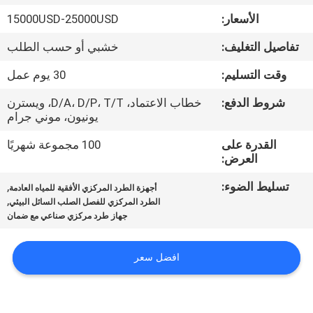
جولة
الأسعار:
15000USD-25000USD
في
تفاصيل التغليف:
خشبي أو حسب الطلب
المصنع
وقت التسليم:
30 يوم عمل
مراقبة
شروط الدفع:
خطاب الاعتماد، D/A، D/P، T/T، ويسترن
يونيون، موني جرام
الجودة
القدرة على
100 مجموعة شهريًا
العرض:
أخبار
تسليط الضوء:
,
أجهزة الطرد المركزي الأفقية للمياه العادمة
,
الطرد المركزي للفصل الصلب السائل البيئي
القضايا
جهاز طرد مركزي صناعي مع ضمان
اطلب
افضل سعر
اقتباس