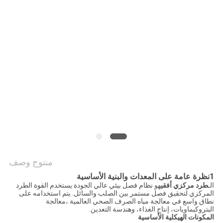
SITEMAP
سياسة
الخصوصية
منتوج وصف
1نظرة عامة على المعدات والبنية الأساسية
الـ
طرد مركزي أفقي
هو نظام فصل بيئي عالي الجودة يستخدم القوة الطرد
المركزي لتحقيق فصل مستمر بين الصلب والسائل. يتم استخدامه على
نطاق واسع في معالجة مياه الصرف الصحي العالمية ،معالجة
البتروكيماويات، إنتاج الغذاء، وهندسة التعدين.
المكونات الهيكلية الأساسية