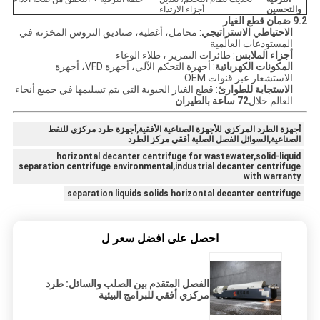
والتحسين
أجزاء الارتداء
9.2 ضمان قطع الغيار
الاحتياطي الاستراتيجي
: محامل، أغطية، صناديق التروس المخزنة في
المستودعات العالمية
أجزاء الملابس
: طائرات التمرير ، طلاء الوعاء
المكونات الكهربائية
: أجهزة التحكم الآلي، أجهزة VFD، أجهزة
الاستشعار عبر قنوات OEM
الاستجابة للطوارئ
: قطع الغيار الحيوية التي يتم تسليمها في جميع أنحاء
العالم خلال
72 ساعة بالطيران
أجهزة الطرد المركزي للأجهزة الصناعية الأفقية,أجهزة طرد مركزي للنفط
الصناعية,السوائل الفصل الصلبة أفقي مركز الطرد
horizontal decanter centrifuge for wastewater,solid-liquid
separation centrifuge environmental,industrial decanter centrifuge
with warranty
separation liquids solids horizontal decanter centrifuge
احصل على افضل سعر ل
الفصل المتقدم بين الصلب والسائل: طرد
مركزي أفقي للبرامج البيئية