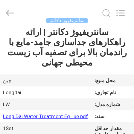
Environmental
Protection
Group
Co.,
Ltd..
سانتریفیوژ دکانتر
All
Rights
سانتریفیوژ دکانتر | ارائه
خونه
Reserved.
راهکارهای جداسازی جامد-مایع با
محصولات
راندمان بالا برای تصفیه آب زیست
محیطی جهانی
ویدیو
محل منبع:
چین
نمایش
نام تجاری:
Longdai
VR
شماره مدل:
LW
درباره
سند:
Long Dai Water Treatment Eq...ue.pdf
ما
مقدار حداقل
1Set