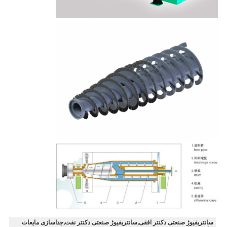
سانتریفیوژ صنعتی دکنتر افقی,سانتریفیوژ صنعتی دکنتر نفت,جداسازی مایعات