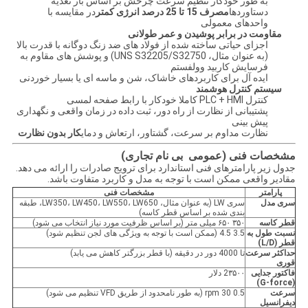
به طور خودکار تنظیم سرعت چرخش بر اساس بار تغذیه
دستاوردها
مصرف 15 تا 25 درصد انرژی کمتر
در مقایسه با
واحدهای معمولی
مقاومت در برابر پوشیدن و عمر طولانی
اجزای حیاتی ساخته شده از فولاد های ضد زنگ دوگانه با قدرت بالا
(به عنوان مثال، UNS S32205/S32750) و پوشش های مقاوم به
فرسایش کاربید وولفستم
ایده آل برای کاربردهای خاشاک، شن و ماسه ای یا بسیار خوردنی
سیستم کنترل هوشمند
کنترل PLC + HMI کاملا خودکار با رابط صفحه لمسی
پشتیبانی از نظارت از راه دور، ثبت داده در زمان واقعی و نگهداری
پیش بینی
نظارت مداوم بر سرعت، گشتاور، ارتعاش و دمای
کار بدون نظارت
مشخصات فنی (عمومی ️ بی نام تجاری)
جدول زیر پارامترهای فنی استاندارد برای ترویج صادرات را ارائه می دهد.
مقادیر واقعی ممکن است با توجه به مدل و کاربرد متفاوت باشد.
پارامتر
مشخصات فنی
سری مدل
سری LW (به عنوان مثال، LW350، LW450، LW550، LW650، طبقه
بندی شده بر اساس قطر کاسه)
قطر کاسه
۳۵۰ ۶۵۰ میلی متر (بر اساس ظرفیت مورد نیاز انتخاب می شود)
نسبت طول به
3.5 4.5 (ممکن است با توجه به ویژگی های لجن تنظیم شود)
قطر (L/D)
حداکثر سرعت
تا 4000 دور در دقیقه (با قطر بزرگتر کاهش می یابد)
قوری
فاکتور جدایی
2۳۵۰۰ دلار
(G-force)
سرعت
0.5 30 rpm (به طور نامحدود از طریق VFD تنظیم می شود)
دیفرانسیل