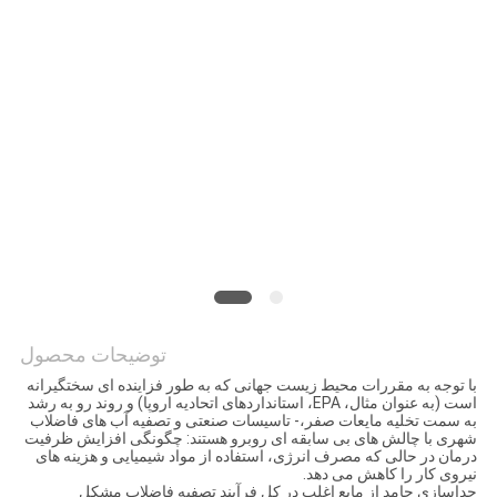
قول
نقشه
سایت
حریم
خصوصی
توضیحات محصول
با توجه به مقررات محیط زیست جهانی که به طور فزاینده ای سختگیرانه
است (به عنوان مثال، EPA، استانداردهای اتحادیه اروپا) و روند رو به رشد
به سمت تخلیه مایعات صفر،- تاسیسات صنعتی و تصفیه آب های فاضلاب
شهری با چالش های بی سابقه ای روبرو هستند: چگونگی افزایش ظرفیت
درمان در حالی که مصرف انرژی، استفاده از مواد شیمیایی و هزینه های
نیروی کار را کاهش می دهد.
جداسازی جامد از مایع اغلب در کل فرآیند تصفیه فاضلاب مشکل