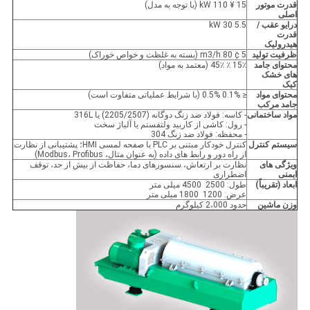
قدرت موتور
15 ¥ 110 kW (با توجه به مدل)
اصلی
درایو عقب /
5.5 30 kW
قدرت
هیدرولیک
ظرفیت تولید
5 ¢ 80 m3/h (بسته به غلظت و خواص خوراک)
محتوای جامد
15٪ ٪ 45٪ (معتمد به مواد)
های خشک
کیک
محتوای مواد
≤ 0.1% 0.5% (با شرایط عملیاتی متفاوت است)
جامد مرکب
مواد ساختمانی
- کاسه: فولاد ضد زنگ دوگانه (2205/2507) یا 316L
- رول: کاشی از کاربید ولتفستم یا آلیاژ سخت
- محفظه: فولاد ضد زنگ 304
سیستم کنترل
کنترل خودکار مبتنی بر PLC با صفحه لمسی HMI؛ پشتیبانی از نظارت
از راه دور و رابط های داده (به عنوان مثال، Modbus، Profibus)
ویژگی های
نظارت بر ارتعاش، سنسورهای دما، حفاظت از بیش از حد، توقف
ایمنی
اضطراری
ابعاد (تقریباً)
طول: 2500 ️ 4500 میلی متر
عرض: 1200 ️ 1800 میلی متر
وزن ماشین
حدود 2،000 کیلوگرم