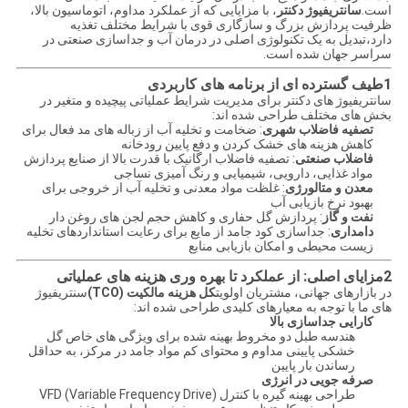
است.
سانتریفیوژ دکنتر
، با مزایایی که از عملکرد مداوم، اتوماسیون بالا،
ظرفیت پردازش بزرگ و سازگاری قوی با شرایط مختلف تغذیه
دارد،تبدیل به یک تکنولوژی اصلی در درمان آب و جداسازی صنعتی در
سراسر جهان شده است.
1طیف گسترده ای از برنامه های کاربردی
سانتریفیوژ های دکنتر برای مدیریت شرایط عملیاتی پیچیده و متغیر در
بخش های مختلف طراحی شده اند:
تصفیه فاضلاب شهری
: ضخامت و تخلیه آب از زباله های مد فعال برای
کاهش هزینه های خشک کردن و دفع پایین رودخانه
فاضلاب صنعتی
: تصفیه فاضلاب ارگانیک با قدرت بالا از صنایع پردازش
مواد غذایی، دارویی، شیمیایی و رنگ آمیزی نساجی
معدن و متالورژی
: غلظت مواد معدنی و تخلیه آب از خروجی برای
بهبود نرخ بازیابی آب
نفت و گاز
: پردازش گل حفاری و کاهش حجم لجن های روغن دار
دامداری
: جداسازی کود جامد از مایع برای رعایت استانداردهای تخلیه
زیست محیطی و امکان بازیابی منابع
2مزایای اصلی: از عملکرد تا بهره وری هزینه های عملیاتی
در بازارهای جهانی، مشتریان اولویت
کل هزینه مالکیت (TCO)
سنتریفیوژ
های ما با توجه به معیارهای کلیدی طراحی شده اند:
کارایی جداسازی بالا
هندسه طبل دو مخروط بهینه شده برای ویژگی های خاص گل
خشکی پایینی مداوم و محتوای کم مواد جامد در مرکز، به حداقل
رساندن بار پایین
صرفه جویی در انرژی
طراحی بهینه گیره با کنترل VFD (Variable Frequency Drive)