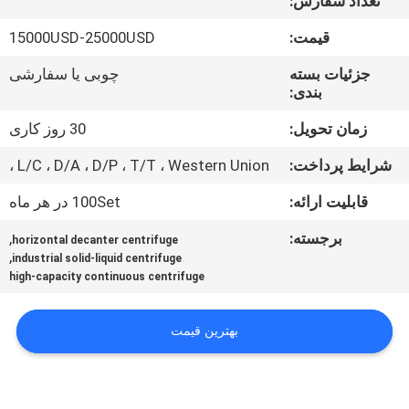
تعداد سفارش:
تور
قیمت:
15000USD-25000USD
کارخانه
جزئیات بسته
چوبی یا سفارشی
بندی:
کنترل
زمان تحویل:
30 روز کاری
کیفیت
شرایط پرداخت:
L/C ، D/A ، D/P ، T/T ، Western Union ،
قابلیت ارائه:
100Set در هر ماه
اخبار
برجسته:
,
horizontal decanter centrifuge
,
industrial solid-liquid centrifuge
پرونده
high-capacity continuous centrifuge
ها
بهترین قیمت
درخواست
نقل