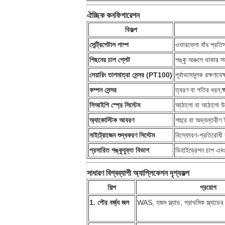
ঐচ্ছিক কনফিগারেশন
বিকল্প
সেন্ট্রিপেটাল পাম্প
ওভারফ্লো বাঁধ প্রতিস্
পিছনের চাপ প্লেট
শঙ্কু অঞ্চলে থাকার সম
লেয়ারিং তাপমাত্রা সেন্সর (PT100)
পূর্বাভাসমূলক রক্ষণাব
কম্পন সেন্সর
ত্বরণ বা গতির ধরন;
সিআইপি স্প্রে সিস্টেম
আঠালো বা আঠালো উপকর
অ্যাকোস্টিক আবরণ
শহুরে বা অভ্যন্তরীণ
নাইট্রোজেন শুদ্ধকরণ সিস্টেম
বিস্ফোরণ-প্রতিরোধী 
প্রসারিত শঙ্কুযুক্ত বিভাগ
ডিহাইড্রেশন চাপ এবং ক
সাধারণ বিশ্বব্যাপী অ্যাপ্লিকেশন দৃশ্যকল্প
শিল্প
প্রয়োগ
1. পৌর বর্জ্য জল
WAS, হজম স্ল্যাড, প্রাথমিক স্ল্যাড