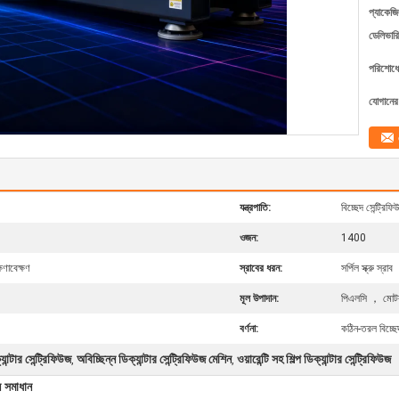
প্যাকেজি
ডেলিভারি
পরিশোধের
যোগানের 
যন্ত্রপাতি:
বিচ্ছেদ সেন্ট্রিফি
ওজন:
1400
ষণাবেক্ষণ
স্রাবের ধরন:
সর্পিল স্ক্রু স্রাব
মূল উপাদান:
পিএলসি ， মোটর
বর্ণনা:
কঠিন-তরল বিচ্ছে
্টার সেন্ট্রিফিউজ
অবিচ্ছিন্ন ডিক্যান্টার সেন্ট্রিফিউজ মেশিন
ওয়ারেন্টি সহ শিল্প ডিক্যান্টার সেন্ট্রিফিউজ
,
,
ন সমাধান