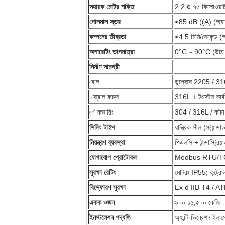
সহায়ক মোটর শক্তি
2.2 ¢ ৭৫ কিলোওয়া
গোলমাল স্তর
≤85 dB ((A) (অ্যা
কম্পনের তীব্রতা
≤4.5 মিমি/সেকেন্ড
অপারেটিং তাপমাত্রা
0°C ∼ 90°C (উচ্চ ত
নির্মাণ সামগ্রী
বোল
ডুপ্লেক্স 2205 / 316L
️ স্ক্রোল করুন
316L + টংস্টেন কার্ব
✅ কভারিং
304 / 316L / কাঁচা 
সিলিং টাইপ
যান্ত্রিক সীল (স্ট্যান্ড
নিয়ন্ত্রণ ব্যবস্থা
পিএলসি + ইন্ডাস্ট্রি
যোগাযোগ প্রোটোকল
Modbus RTU/TCP
সুরক্ষা রেটিং
মোটরঃ IP55; কন্ট্র
বিস্ফোরণ সুরক্ষা
Ex d IIB T4 / ATE
একক ওজন
৯০০ ১৫,৫০০ কেজি
ইনস্টলেশন পদ্ধতি
অ্যান্টি-ভিব্রেশন ইলা