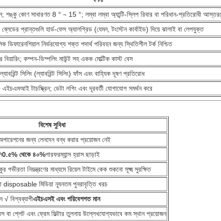
; শঙ্কু কোণ সাধারণত 8 ° ∼ 15 °; লম্বা লম্বা অ্যান্টি-স্লিপ রিবার বা পরিধান-প্রতিরোধী আস্তরণের
ব্লেডের প্রান্তগুলি হার্ড-ফেস অ্যালগ্রিড (যেমন, টংস্টেন কার্বাইড) দিয়ে ঝালাই বা লেপযুক্ত
োলিক ডিফারেনশিয়াল নির্ভরযোগ্য শক্ত পদার্থ পরিবহন জন্য স্থিতিশীল টর্ক নিশ্চিত
র বিয়ারিং; কম্পন-ডিম্পলিং মাউন্ট সহ একক মোল্টিক কাস্ট বেস
 বা ল্যাবরিন্ট সিলিং (ল্যাবরিন্ট সিলিং) ফাঁস এবং বাহ্যিক দূষণ প্রতিরোধ
 এইচএমআই টাচস্ক্রিন; ডেটা লগিং এবং দূরবর্তী যোগাযোগ সমর্থন করে
বিশেষ সুবিধা
ারেশনের জন্য লেনদেন বন্ধ করার প্রয়োজন নেই
ি
0.৫% থেকে ৪০%
পারফরম্যান্স হ্রাস ছাড়াই
র গভীরতা নিয়ন্ত্রণের মাধ্যমে রিয়েল টাইমে কেক শুকনো সূক্ষ্ম সুরক্ষিত
বা disposable মিডিয়া ন্যূনতম পুনরাবৃত্তি খরচ
মন √ বিশ্বব্যাপী
এইচএসই এবং পরিবেশগত মান
রেস বা প্লেট এবং ফ্রেম ফিল্টার তুলনায় উল্লেখযোগ্যভাবে কম স্থান প্রয়োজন