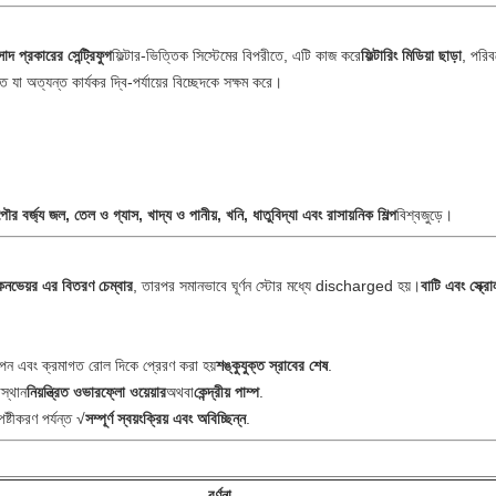
দ প্রকারের সেন্ট্রিফুগ
ফিল্টার-ভিত্তিক সিস্টেমের বিপরীতে, এটি কাজ করে
ফিল্টারিং মিডিয়া ছাড়া
, পরিবর
 যা অত্যন্ত কার্যকর দ্বি-পর্যায়ের বিচ্ছেদকে সক্ষম করে।
পৌর বর্জ্য জল, তেল ও গ্যাস, খাদ্য ও পানীয়, খনি, ধাতুবিদ্যা এবং রাসায়নিক শিল্প
বিশ্বজুড়ে।
নভেয়র এর বিতরণ চেম্বার
, তারপর সমানভাবে ঘূর্ণন স্টোর মধ্যে discharged হয়।
বাটি এবং স্ক্
াপন এবং ক্রমাগত রোল দিকে প্রেরণ করা হয়
শঙ্কুযুক্ত স্রাবের শেষ
.
রস্থান
নিয়ন্ত্রিত ওভারফ্লো ওয়েয়ার
অথবা
কেন্দ্রীয় পাম্প
.
ষ্টীকরণ পর্যন্ত √
সম্পূর্ণ স্বয়ংক্রিয় এবং অবিচ্ছিন্ন
.
বর্ণনা