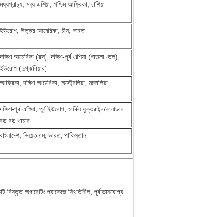
মধ্যপ্রাচ্য, মধ্য এশিয়া, পশ্চিম আফ্রিকা, রাশিয়া
ইউরোপ, উত্তর আমেরিকা, চীন, ভারত
দক্ষিণ আমেরিকা (রস), দক্ষিণ-পূর্ব এশিয়া (পাতলা তেল),
ইউরোপ (দুগ্ধ/বিয়ার)
আফ্রিকা, দক্ষিণ আমেরিকা, অস্ট্রেলিয়া, মঙ্গোলিয়া
দক্ষিণ-পূর্ব এশিয়া, পূর্ব ইউরোপ, মার্কিন যুক্তরাষ্ট্র/কানাডার
বড় বড় খামার
বাংলাদেশ, ভিয়েতনাম, ভারত, পাকিস্তান
টি বিস্তৃত অপারেটিং প্যাকেজে স্থিতিশীল, পূর্বাভাসযোগ্য