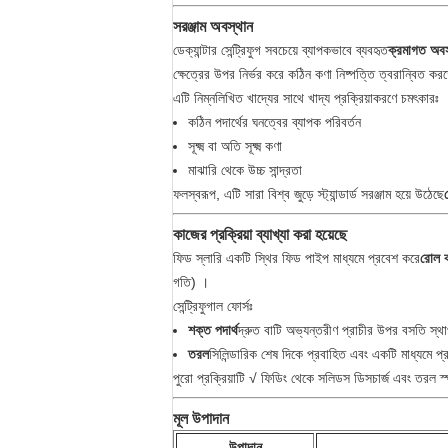
সরঞ্জাম অবস্থান
ডেক্যান্টার সেন্ট্রিফুগ সবচেয়ে ব্যাপকভাবে ব্যবহৃত
ক্রমাগত অবসা
ক্ষেত্রের উপর নির্ভর করে কঠিন কণা নিষ্পত্তি ত্বরান্বিত করতে
এটি নিম্নলিখিত খাদ্যের সাথে খাদ্য প্রক্রিয়াকরণে চমৎকারঃ
কঠিন পদার্থের ঘনত্বের ব্যাপক পরিবর্তন
সূক্ষ্ম বা অতি সূক্ষ্ম কণা
মাঝারি থেকে উচ্চ সান্দ্রতা
ফলস্বরূপ, এটি সারা বিশ্ব জুড়ে স্ট্যান্ডার্ড সরঞ্জাম হয়ে উঠেছে
কাজের প্রক্রিয়া ব্যাখ্যা করা হয়েছে
ফিড স্লারি একটি স্থির ফিড পাইপ মাধ্যমে প্রবেশ করে
রোল ক
গতি) ।
সেন্ট্রিফুগাল ফোর্সঃ
শক্ত পদার্থ
দ্রুত বাটি অভ্যন্তরীণ প্রাচীর উপর বসতি স্থ
তরল
সিলিন্ডারিক শেষ দিকে প্রবাহিত এবং একটি মাধ্যমে প্
পুরো প্রক্রিয়াটি √ ফিডিং থেকে সলিডস ডিসচার্জ এবং তরল স্প
মূল উপাদান
উপাদান