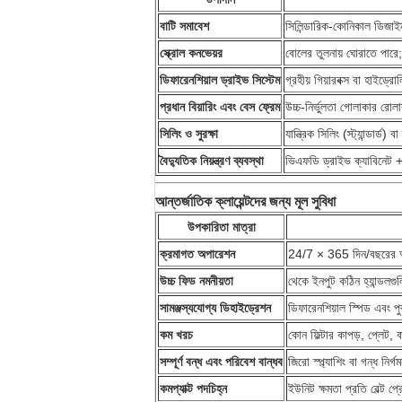
বাটি সমাবেশ
সিলিন্ডারিক-কোনিকাল ডিজাইন
স্ক্রোল কনভেয়র
বোলের তুলনায় ঘোরাতে পারে; 
ডিফারেনশিয়াল ড্রাইভ সিস্টেম
গ্রহীয় গিয়ারবক্স বা হাইড্র
প্রধান বিয়ারিং এবং বেস ফ্রেম
উচ্চ-নির্ভুলতা গোলাকার রোলা
সিলিং ও সুরক্ষা
যান্ত্রিক সিলিং (স্ট্যান্ডার্ড)
বৈদ্যুতিক নিয়ন্ত্রণ ব্যবস্থা
ভিএফডি ড্রাইভ ক্যাবিনেট +
আন্তর্জাতিক ক্লায়েন্টদের জন্য মূল সুবিধা
উপকারিতা মাত্রা
ক্রমাগত অপারেশন
24/7 × 365 দিন/বছরের অপ
উচ্চ ফিড নমনীয়তা
থেকে ইনপুট কঠিন হ্যান্ডলগুল
সামঞ্জস্যযোগ্য ডিহাইড্রেশন
ডিফারেনশিয়াল স্পিড এবং পুকু
কম খরচ
কোন ফিল্টার কাপড়, প্লেট, 
সম্পূর্ণ বন্ধ এবং পরিবেশ বান্ধব
জিরো স্প্ল্যাশিং বা গন্ধ নির্গ
কমপ্যাক্ট পদচিহ্ন
ইউনিট ক্ষমতা প্রতি বেল্ট প্