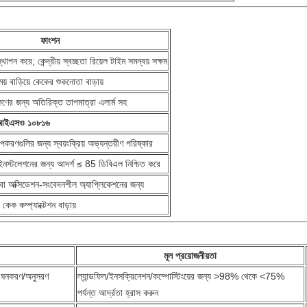
ফাংশন
থাপন করে; কেন্দ্রীয় স্বচ্ছতা রিয়েল টাইম সমন্বয় সক্ষম
য় বাড়িয়ে কেকের শুকনোতা বাড়ায়
েক্ষণের জন্য অতিরিক্ত তাপমাত্রা এলার্ম সহ
আইএসও ১০৮১৬
ণগুলির জন্য স্বয়ংক্রিয় অভ্যন্তরীণ পরিষ্কার
 ইনস্টলেশনের জন্য আদর্শ ≤ 85 ডিবিএল নিশ্চিত করে
বা অক্সিডেশন-সংবেদনশীল অ্যাপ্লিকেশনের জন্য
েক কম্প্যাক্টেশন বাড়ায়
মূল প্রয়োজনীয়তা
ের ঘনকরণ/অনুসরণ
ল্যান্ডফিল/ইনসক্রিনেশন/কম্পোস্টিংয়ের জন্য >98% থেকে <75%
পর্যন্ত আর্দ্রতা হ্রাস করুন