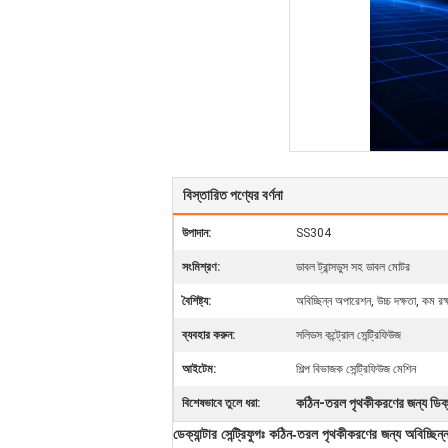
বিস্তারিত পণ্যের বর্ণনা
উপাদান:
SS304
সংমিশ্রণ:
ডাবল ট্রান্সডুস সহ ডাবল মোটর
বৈশিষ্ট্য:
অবিচ্ছিন্ন অপারেশন, উচ্চ দক্ষতা, কম রক্
ব্যবহার করুন:
সলিডস কন্ট্রোল সেন্ট্রিফিউজ
আইটেম:
শিল্প বিভাজক সেন্ট্রিফিউজ মেশিন
কঠিন-তরল পৃথকীকরণের জন্য ডিক্যান
বিশেষভাবে তুলে ধরা:
ডেক্যান্টার সেন্ট্রিফুগঃ কঠিন-তরল পৃথকীকরণের জন্য অবিচ্ছিন্