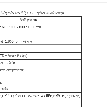
ড বৈশিষ্ট্যগুলির উপর ভিত্তি করে সম্পূর্ণরূপে কাস্টমাইজযোগ্য)
টেকনিক্যাল রেঞ্জ
/ 600 / 700 / 800 / 1000 মিমি
্ন) ️ 1,800 rpm (সর্বাধিক)
অসীমভাবে নিয়ন্ত্রিত)
াদান-নির্ভর)
ইজড ফ্লোকুলেশন সহ)
২%
 ৩০-৪০%
াম/লিটার (কমিয়ে করা যেতে পারে
< ১০০ মিলিগ্রাম/লিটার
ফ্লোকুল্যান্ট সহ)
ট