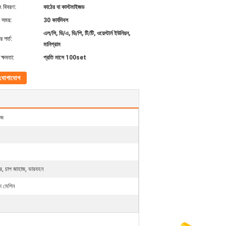
ং বিবরণ:
কাঠের বা কাস্টমাইজড
 সময়:
30 কার্যদিবস
এল/সি, ডি/এ, ডি/পি, টি/টি, ওয়েস্টার্ন ইউনিয়ন,
 শর্ত:
মানিগ্রাম
ক্ষমতা:
প্রতি মাসে 100set
যোগাযোগ
উজ
, চাপ জাহাজ, ভারবহন
দ মেশিন