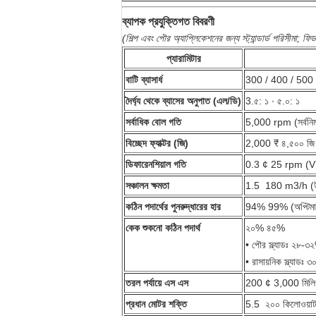
ব্যাপক প্রযুক্তিগত বিবরণী
(শিল্প এবং পৌর অ্যাপ্লিকেশনের জন্য স্ট্যান্ডার্ড পরিসীমা; ফি
প্যারামিটার
বাটি ব্যাসার্ধ
300 / 400 / 500 
দৈর্ঘ্য থেকে ব্যাসের অনুপাত (এল/ডি)
3.৫: ১ ∙ ৫.০: ১
সর্বাধিক বোল গতি
5,000 rpm (সর্বনিম
বিচ্ছেদ ফ্যাক্টর (জি)
2,000 ₹ ৪,৫০০ জি
ডিফারেনশিয়াল গতি
0.3 ¢ 25 rpm (VFD 
সঞ্চালন ক্ষমতা
1.5 ️ 180 m3/h (উপ
কঠিন পদার্থের পুনরুদ্ধারের হার
94% 99% (অপ্টিমা
কেক শুকনো কঠিন পদার্থ
২০% ৪৫%
• পৌর স্ল্যাডঃ ২৮-৩
• রাসায়নিক স্ল্যাডঃ
তরল পর্যায়ে এস এস
200 ¢ 3,000 মিলিগ্র
প্রধান মোটর শক্তি
5.5 ️ ২০০ কিলোওয়া