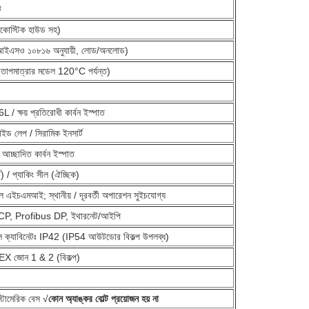
ট
কোস্টিক হাউড সহ)
 (আইএসও ১০৮১৬ অনুযায়ী, লোড/অনলোড)
াপমাত্রার মডেল 120°C পর্যন্ত)
 / ক্ষয় প্রতিরোধী কার্বন ইস্পাত
াইড লেপ / সিরামিক ইনসার্ট
আচ্ছাদিত কার্বন ইস্পাত
ার্ড) / প্যাকিং সীল (ঐচ্ছিক)
য়াল এইচএমআই; স্থানীয় / দূরবর্তী অপারেশন সুইচযোগ্য
, Profibus DP, ইথারনেট/আইপি
োল ক্যাবিনেটঃ IP42 (IP54 আউটডোর বিকল্প উপলব্ধ)
X জোন 1 & 2 (বিকল্প)
স্টোমেরিক বেস √
কোন অ্যাঙ্কর বোল্ট প্রয়োজন হয় না