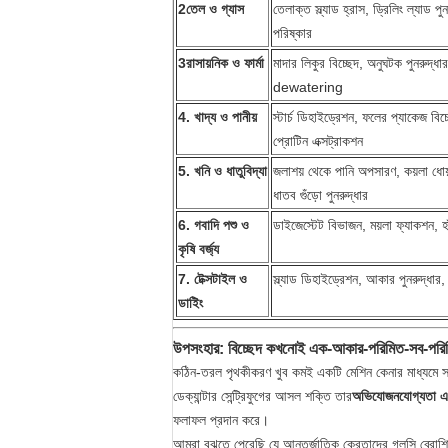
2তেল ও গ্যাস
তেলাক্ত স্ল্যাড হ্রাস, ড্রিলিং ল্যাড পু
পরিষ্কার
3রাসায়নিক ও ফার্মা
মাদার লিকুর বিচ্ছেদ, অনুঘটক পুনরুদ্ধার,
dewatering
4. খাদ্য ও পানীয়
স্টার্চ ডিহাইড্রেশন, ফলের প্যাকেজ বিচ্
প্রোটিন এক্সট্রাকশন
5. খনি ও ধাতুবিদ্যা
জলাশয় থেকে পানি অপসারণ, কয়লা ধোয়ার
ধাতব গুঁড়ো পুনরুদ্ধার
6. গবাদি পশু ও
ডাইজেস্টেট বিভাজন, ময়লা ফ্যাকশন, হাঁ
কৃষি বর্জ্য
7. টেক্সটাইল ও
স্ল্যাড ডিহাইড্রেশন, আকার পুনরুদ্ধা
ডাইিং
উপসংহার: বিচ্ছেদ কখনোই এক-আকার-পরিমিত-সব-পরিমি
কঠিন-তরল পৃথকীকরণ খুব কমই একটি মেশিন কেনার মাধ্যমে সমা
ডেক্যান্টার সেন্ট্রিফুগের আসল শক্তি তার
অভিযোজনযোগ্যতা এবং
ফলাফল প্রদান করে।
আমরা বুঝতে পেরেছি যে আন্তর্জাতিক ক্রেতাদের গ্লসি ব্রোশিওর