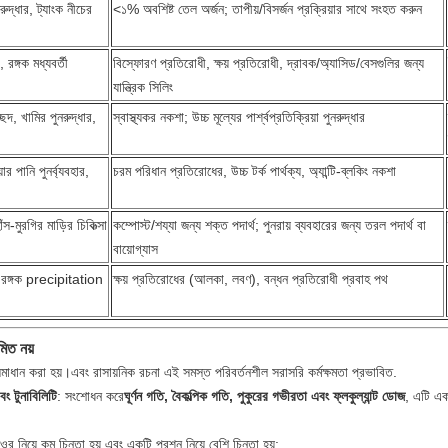
নরুদ্ধার, ট্যাংক নীচের
<১% অবশিষ্ট তেল অর্জন; তাপীয়/বিসর্জন প্রক্রিয়ার সাথে সংহত করুন
 রঙ্গক মধ্যবর্তী
বিস্ফোরণ প্রতিরোধী, ক্ষয় প্রতিরোধী, দ্রাবক/অ্যাসিড/বেসগুলির জন্য
যান্ত্রিক সিলিং
ছেদ, খামির পুনরুদ্ধার,
স্বাস্থ্যকর নকশা; উচ্চ মূল্যের পার্শ্বপ্রতিক্রিয়া পুনরুদ্ধার
 পানি পুনর্ব্যবহার,
চরম পরিধান প্রতিরোধের, উচ্চ টর্ক পার্থক্য, অ্যান্টি-ব্লকিং নকশা
স-মুরগির মাড়ির চিকিত্সা
কম্পোস্ট/শয্যা জন্য শক্ত পদার্থ; পুনরায় ব্যবহারের জন্য তরল পদার্থ বা
বায়োগ্যাস
র, রঙ্গক precipitation
ক্ষয় প্রতিরোধের (আলকা, লবণ), বন্ধন প্রতিরোধী প্রবাহ পথ
ত নয়
ধান করা হয়।এবং রাসায়নিক রচনা এই সমস্ত পরিবর্তনশীল সরাসরি কর্মক্ষমতা প্রভাবিত.
 টুনাবিলিটি
: সংশোধন করে
ঘূর্ণন গতি, বৈকল্পিক গতি, পুকুরের গভীরতা এবং ফ্লকুল্যান্ট ডোজ
, এটি এক
 নিয়ে কম চিন্তা হয় এবং একটি প্রশ্ন নিয়ে বেশি চিন্তা হয়: