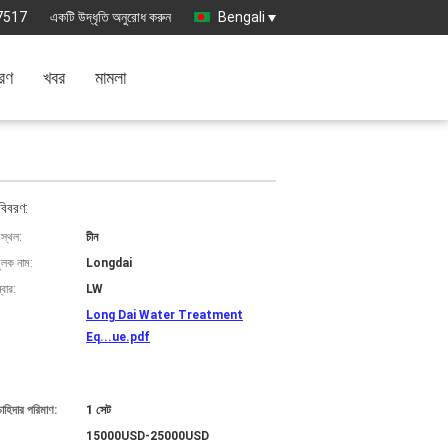
7517
একটি উদ্ধৃতি অনুরোধ করুন
Bengali
্রণ
খবর
মামলা
বিবরণ:
 স্থল:
চীন
ুলক নাম:
Longdai
বার:
LW
Long Dai Water Treatment
Eq...ue.pdf
চাহিদার পরিমাণ:
1 সেট
15000USD-25000USD