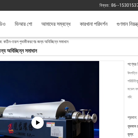
বিক্রয় :
86--1530153
ডিও
ভিআর শো
আমাদের সম্বন্ধে
কারখানা পরিদর্শন
গুণমান নিয়ন্ত
ফিউজ: কঠিন-তরল পৃথকীকরণের জন্য অবিচ্ছিন্ন সমাধান
ন্য অবিচ্ছিন্ন সমাধান
পণ্যের 
উৎপত্তি
পরিচিতিম
মডেল নম্
নথি:
প্রদান:
ন্যূনতম 
মূল্য: