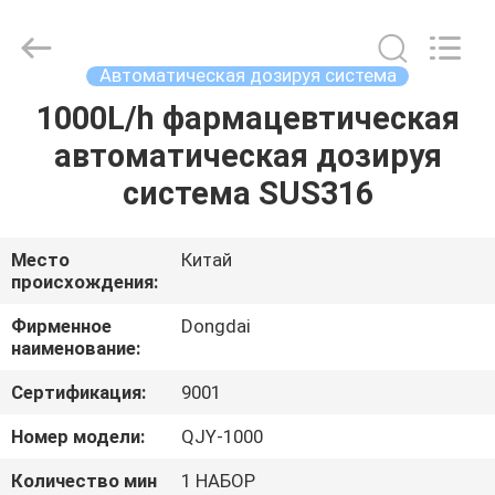
Environmental
Protection
Group
Co.,
Ltd..
Автоматическая дозируя система
All
Rights
1000L/h фармацевтическая
ДОМОЙ
Reserved.
автоматическая дозируя
ПРОДУКТЫ
система SUS316
ВИДЕОЗАПИСИ
Место
Китай
происхождения:
VR-
Фирменное
Dongdai
наименование:
ШОУ
Сертификация:
9001
О
Номер модели:
QJY-1000
НАС
Количество мин
1 НАБОР