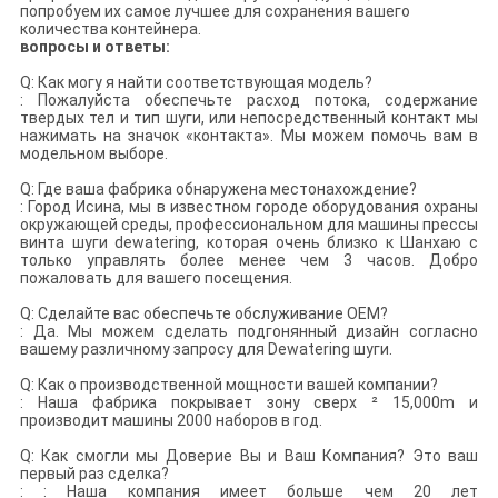
попробуем их самое лучшее для сохранения вашего
количества контейнера.
вопросы и ответы:
Q: Как могу я найти соответствующая модель?
: Пожалуйста обеспечьте расход потока, содержание
твердых тел и тип шуги, или непосредственный контакт мы
нажимать на значок «контакта». Мы можем помочь вам в
модельном выборе.
Q: Где ваша фабрика обнаружена местонахождение?
: Город Исина, мы в известном городе оборудования охраны
окружающей среды, профессиональном для машины прессы
винта шуги dewatering, которая очень близко к Шанхаю с
только управлять более менее чем 3 часов. Добро
пожаловать для вашего посещения.
Q: Сделайте вас обеспечьте обслуживание OEM?
: Да. Мы можем сделать подгонянный дизайн согласно
вашему различному запросу для Dewatering шуги.
Q: Как о производственной мощности вашей компании?
: Наша фабрика покрывает зону сверх ² 15,000m и
производит машины 2000 наборов в год.
Q: Как смогли мы Доверие Вы и Ваш Компания? Это ваш
первый раз сделка?
: : Наша компания имеет больше чем 20 лет