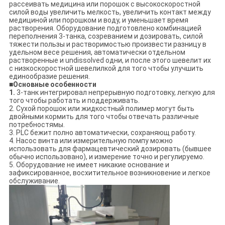
рассеивать медицина или порошок с высокоскоростной
силой воды увеличить мелкость, увеличить контакт между
медициной или порошком и воду, и уменьшает время
растворения. Оборудование подготовлено комбинацией
переполнения 3-танка, созреванием и дозировать, силой
тяжести пользы и растворимостью произвести разницу в
удельном весе решения, автоматически отдельном
растворенные и undissolved одни, и после этого шевелит их
с низкоскоростной шевелилкой для того чтобы улучшить
единообразие решения.
■
Основные особенности
1.
3-танк интегрировал непрерывную подготовку, легкую для
того чтобы работать и поддерживать.
2. Сухой порошок или жидкостный полимер могут быть
двойными кормить для того чтобы отвечать различные
потребностямы.
3. PLC бежит полно автоматически, сохраняющ работу.
4. Насос винта или измерительную помпу можно
использовать для фармацевтический дозировать (бывшее
обычно использовано), и измерение точно и регулируемо.
5. Оборудование не имеет никакие основание и
зафиксированное, восхитительное возникновение и легкое
обслуживание.