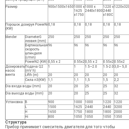
Размер
900x1500x1650
1000 x
1000 x
1220 x
1220x32
1625
2440x1800
2440
x1750
x180C
Порошок дозируя PowerNi
0,18
0,18
0,18
0,18
0,18
(KW)
blender
DiameterG
250
250
250
250
250
лезвия (mm)
Вертикальная
96
96
96
96
96
скорость
шпинделя
(i/min)
PowerN2 (KW)
0,55 x 2
0.55x2
0,55 x 2
0.55x2
0.55x2
Дозировать
Подача Q2
1
1
1.5~2.0
1.5-2.0
3,0~ 5,0
насос
(mV h)
винта
Lifth (m)
20
20
20
20
20
Сила n
3
(KW)
1,1
1,1
1,5
1,5
2,2
Dia входа воды (mm)
20
20
25
25
32
Dia выхода воды (mm)
20
20
25
25
32
Установка
B
900
1000
1000
1220
1220
L
1500
1625
2440
2440
3200
H
1650
1750
1800
1800
2000
Hi
800
1050
1050
1050
1350
Структура
Прибор принимает смеситель двигателя для того чтобы