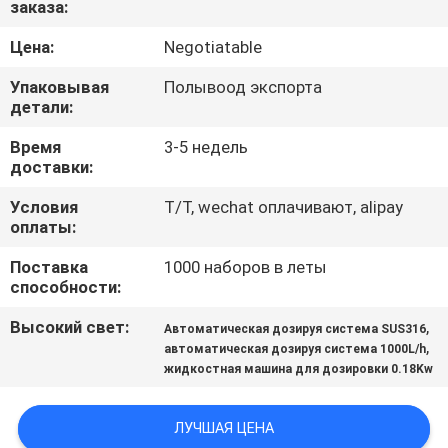
заказа:
ЭКСКУРСИЯ
Цена:
Negotiatable
ПО
Упаковывая
Полывоод экспорта
ЗАВОДУ
детали:
Время
3-5 недель
доставки:
КОНТРОЛЬ
КАЧЕСТВА
Условия
T/T, wechat оплачивают, alipay
оплаты:
Поставка
1000 наборов в леты
НОВОСТИ
способности:
Высокий свет:
,
Автоматическая дозируя система SUS316
СЛУЧАИ
,
автоматическая дозируя система 1000L/h
жидкостная машина для дозировки 0.18Kw
ЗАПРОСИТЕ
ЦИТАТУ
ЛУЧШАЯ ЦЕНА