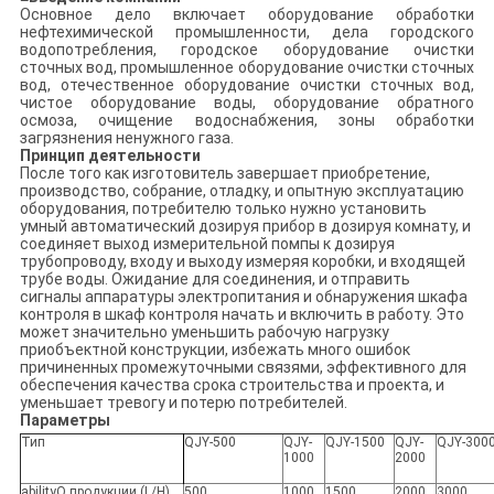
Основное дело включает оборудование обработки
нефтехимической промышленности, дела городского
водопотребления, городское оборудование очистки
сточных вод, промышленное оборудование очистки сточных
вод, отечественное оборудование очистки сточных вод,
чистое оборудование воды, оборудование обратного
осмоза, очищение водоснабжения, зоны обработки
загрязнения ненужного газа.
Принцип деятельности
После того как изготовитель завершает приобретение,
производство, собрание, отладку, и опытную эксплуатацию
оборудования, потребителю только нужно установить
умный автоматический дозируя прибор в дозируя комнату, и
соединяет выход измерительной помпы к дозируя
трубопроводу, входу и выходу измеряя коробки, и входящей
трубе воды. Ожидание для соединения, и отправить
сигналы аппаратуры электропитания и обнаружения шкафа
контроля в шкаф контроля начать и включить в работу. Это
может значительно уменьшить рабочую нагрузку
приобъектной конструкции, избежать много ошибок
причиненных промежуточными связями, эффективного для
обеспечения качества срока строительства и проекта, и
уменьшает тревогу и потерю потребителей.
Параметры
Тип
QJY-500
QJY-
QJY-1500
QJY-
QJY-300
1000
2000
abilityQ продукции (L/H)
500
1000
1500
2000
3000