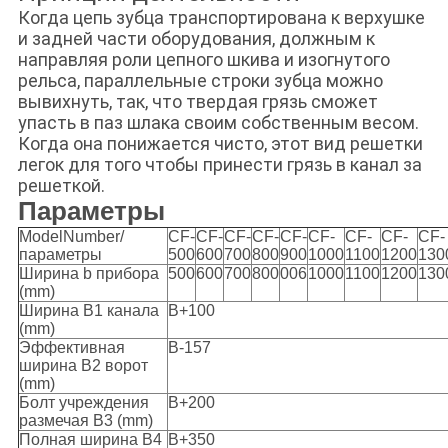
Когда цепь зубца транспортирована к верхушке
и задней части оборудования, должным к
направляя роли цепного шкива и изогнутого
рельса, параллельные строки зубца можно
вывихнуть, так, что твердая грязь сможет
упасть в паз шлака своим собственным весом.
Когда она понижается чисто, этот вид решетки
легок для того чтобы принести грязь в канал за
решеткой.
Параметры
ModelNumber/
CF-
CF-
CF-
CF-
CF-
CF-
CF-
CF-
CF-
параметры
500
600
700
800
900
1000
1100
1200
130
Ширина b прибора
500
600
700
800
006
1000
1100
1200
130
(mm)
Ширина B1 канала
B+100
(mm)
Эффективная
B-157
ширина B2 ворот
(mm)
Болт учреждения
B+200
размечая B3 (mm)
Полная ширина B4
B+350