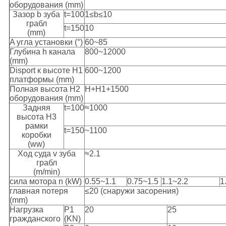
оборудования (mm)
Зазор b зуба
t=100
1≤b≤10
грабл
t=150
10
(mm)
Α угла установки (°)
60~85
Глубина h канала
800~12000
(mm)
Disport к высоте H1
600~1200
платформы (mm)
Полная высота H2
H+H1+1500
оборудования (mm)
Задняя
t=100
≈1000
высота H3
рамки
t=150
~1100
коробки
(ww)
Ход суда v зуба
≈2.1
грабл
(m/min)
сила мотора n (kW)
0.55~1.1
0.75~1.5
1.1~2.2
1
главная потеря
≤20 (снаружи засорения)
(mm)
Нагрузка
P1
20
25
гражданского
(KN)