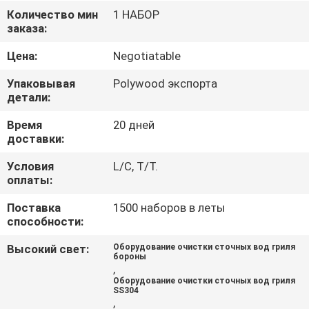
Количество мин
1 НАБОР
ЭКСКУРСИЯ
заказа:
ПО
Цена:
Negotiatable
ЗАВОДУ
Упаковывая
Polywood экспорта
детали:
КОНТРОЛЬ
Время
20 дней
доставки:
КАЧЕСТВА
Условия
L/C, T/T.
оплаты:
НОВОСТИ
Поставка
1500 наборов в леты
способности:
СЛУЧАИ
Высокий свет:
Оборудование очистки сточных вод гриля
бороны
,
ЗАПРОСИТЕ
Оборудование очистки сточных вод гриля
SS304
ЦИТАТУ
,