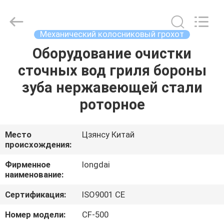
Environmental
Protection
Group
Co.,
Ltd..
Механический колосниковый грохот
All
Rights
Оборудование очистки
ДОМОЙ
Reserved.
сточных вод гриля бороны
ПРОДУКТЫ
зуба нержавеющей стали
роторное
ВИДЕОЗАПИСИ
Место
Цзянсу Китай
происхождения:
VR-
ШОУ
Фирменное
longdai
наименование:
О
Сертификация:
ISO9001 CE
НАС
Номер модели:
CF-500