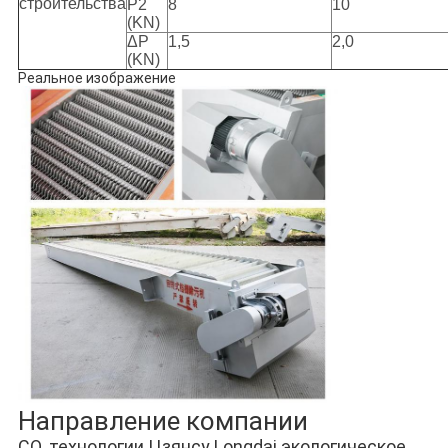
строительства
P2
8
10
(KN)
ΔP
1,5
2,0
(KN)
Реальное изображение
Направление компании
CO. технологии Цзянсу Longdai экологическое, 