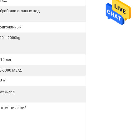
 год
бработка сточных вод
одгонянный
00----2000kg
 10 лет
0-5000 М3/д
-5М
емецкий
втоматический