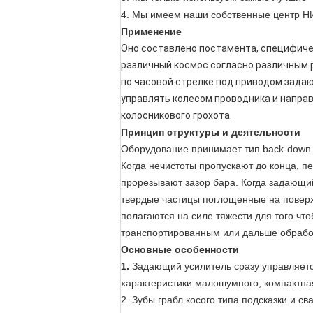
4. Мы имеем наши собственные центр НИ
Применение
Оно составлено постамента, специфическ
различный космос согласно различным р
по часовой стрелке под приводом задаю
управлять колесом проводника и направ
колосникового грохота.
Принцип структуры и деятельности
Оборудование принимает тип back-down и
Когда нечистоты пропускают до конца, п
прорезывают зазор бара. Когда задающий
твердые частицы поглощенные на поверхн
полагаются на силе тяжести для того что
транспортированным или дальше обраб
Основные особенности
1.
Задающий усилитель сразу управляетс
характеристики малошумного, компактная
2. Зубы грабл косого типа подсказки и с