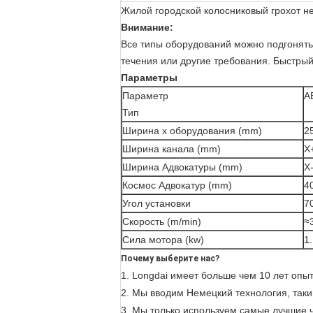
Жилой городской колосниковый грохот неч
Внимание:
Все типы оборудований можно подгонять
течения или другие требования. Быстрый
Параметры
Параметр
A
Тип
Ширина x оборудования (mm)
2
Ширина канала (mm)
X
Ширина Адвокатуры (mm)
X
Космос Адвокатур (mm)
4
Угол установки
7
Скорость (m/min)
≈
Сила мотора (kw)
1.
Почему выберите нас?
1.
Longdai
имеет больше чем
10 лет
опыт
2. Мы вводим
Немецкий
технология, так
3. Мы только используем самые лучшие ч