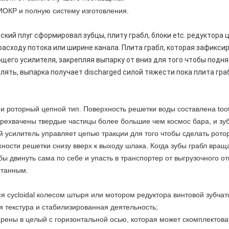
ОКР и полную систему изготовления.
ий плуг сформировал зубцы, плиту грабл, блоки etc. редуктора ц
асходу потока или ширине канала. Плита грабл, которая зафикси
щего усилителя, закрепляя выпарку от вниз для того чтобы подн
лять, выпарка получает discharged силой тяжести пока плита гр
 роторный цепной тип. Поверхность решетки воды составлена too
ерехвачены твердые частицы более большие чем космос бара, и зуб
 усилитель управляет цепью тракции для того чтобы сделать рото
ости решетки снизу вверх к выходу шлака. Когда зубы грабл вращ
бы двинуть сама по себе и упасть в транспортер от выгрузочного от
отанным.
я cycloidal колесом штыря или мотором редуктора винтовой зубча
 текстура и стабилизированная деятельность;
варены в целый с горизонтальной осью, которая может скомплектова