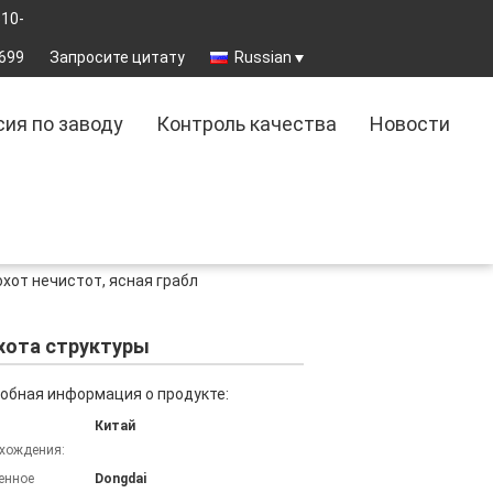
510-
699
Запросите цитату
Russian
сия по заводу
Контроль качества
Новости
хот нечистот, ясная грабл
охота структуры
обная информация о продукте:
Китай
хождения:
енное
Dongdai