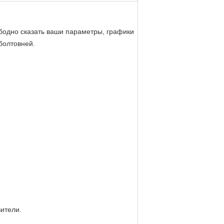
бодно сказать ваши параметры, графики
болтовней.
вители.