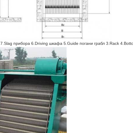
7.Slag прибора 6.Driving шкафа 5.Guide погани грабл 3.Rack 4.Bot