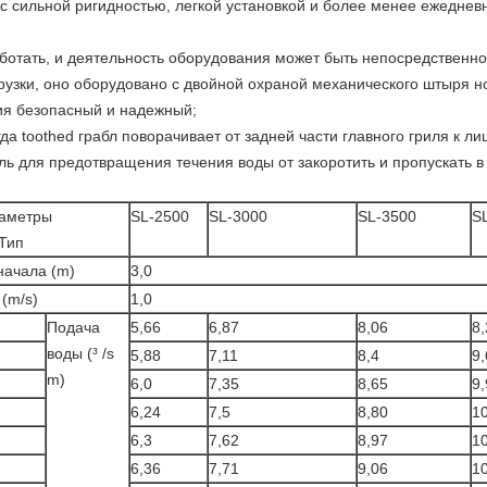
 с сильной ригидностью, легкой установкой и более менее ежедн
аботать, и деятельность оборудования может быть непосредственно
узки, оно оборудовано с двойной охраной механического штыря нож
ия безопасный и надежный;
гда toothed грабл поворачивает от задней части главного гриля к л
ль для предотвращения течения воды от закоротить и пропускать в
аметры
SL-2500
SL-3000
SL-3500
S
Тип
начала (m)
3,0
(m/s)
1,0
Подача
5,66
6,87
8,06
8,
воды (³ /s
5,88
7,11
8,4
9,
m)
6,0
7,35
8,65
9,
6,24
7,5
8,80
1
6,3
7,62
8,97
1
6,36
7,71
9,06
1