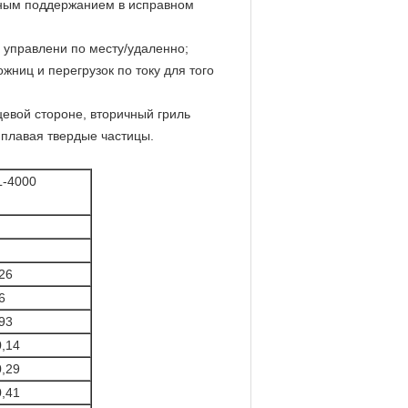
евным поддержанием в исправном
 управлени по месту/удаленно;
ниц и перегрузок по току для того
ицевой стороне, вторичный гриль
 плавая твердые частицы.
L-4000
26
6
93
0,14
0,29
0,41