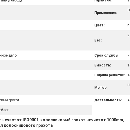
таль углерода
Гарантия:
1
О
Применение:
Цвет:
п
2
Вес:
нное дело
Срок службы:
>
Емкость:
1
Ширина решетки:
1
Н
Мотор:
овый грохот
Деятельность:
А
ейлон
 нечистот ISO9001
колосниковый грохот нечистот 1000mm
,
,
л колосникового грохота