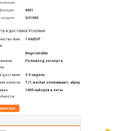
нование:
фикация:
9001
 модели:
GS1000
та и доставка Условия:
чество мин
1 НАБОР
а:
Negotiatable
овывая
Полывоод экспорта
ли:
я доставки:
3-5 недель
вия оплаты:
T/T, wechat оплачивают, alipay
авка
1000 наборов в леты
обности:
контакт