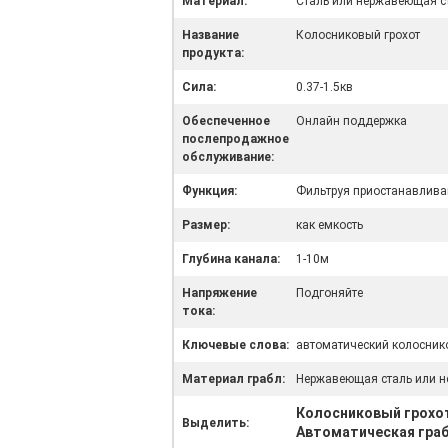
Материал:
Сталь или нержавеющая с
Название
Колосниковый грохот
продукта:
Сила:
0.37-1.5кв
Обеспеченное
Онлайн поддержка
послепродажное
обслуживание:
Функция:
Фильтруя приостанавлива
Размер:
как емкость
Глубина канала:
1-10м
Напряжение
Подгоняйте
тока:
Ключевые слова:
автоматический колосник
Материал грабл:
Нержавеющая сталь или н
Колосниковый грохот
Выделить:
Автоматическая граб