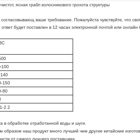
истот, ясная грабл колосникового грохота структуры
 согласовывающ ваше требование. Пожалуйста чувствуйте, что сво
 ответ будет поставлен в 12 часах электронной почтой или онлайн 
BC
500
+100
-140
0-150
0-80
3
1-2.2
а в обработке отработанной воды и шуги.
им образом наш продукт
много
лучший чем другие китайские изгото
асти от самого лучшего поставщика.