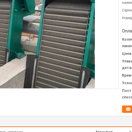
наиме
Серти
Номер
Опла
Коли
заказ
Цена:
Упак
дета
Врем
Усло
Пост
спос