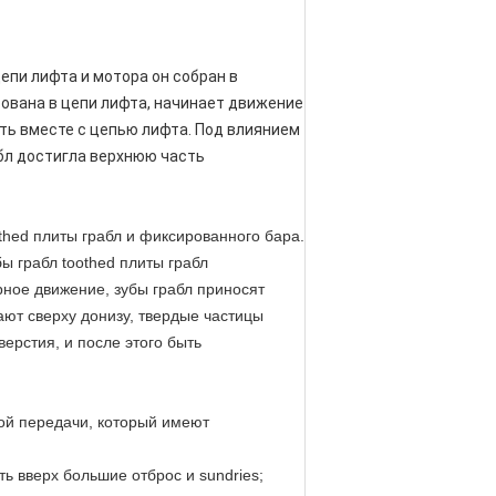
епи лифта и мотора он собран в
рована в цепи лифта, начинает движение
ять вместе с цепью лифта. Под влиянием
абл достигла верхнюю часть
thed плиты грабл и фиксированного бара.
ы грабл toothed плиты грабл
рное движение, зубы грабл приносят
ают сверху донизу, твердые частицы
верстия, и после этого быть
той передачи, который имеют
ть вверх большие отброс и sundries;