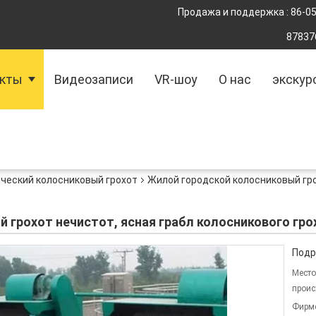
Продажа и поддержка :
86-0
87837
укты
Видеозаписи
VR-шоу
О нас
экскур
ческий колосниковый грохот
Жилой городской колосниковый гро
 грохот нечистот, ясная грабл колосникового гр
Подр
Место
проис
Фирм