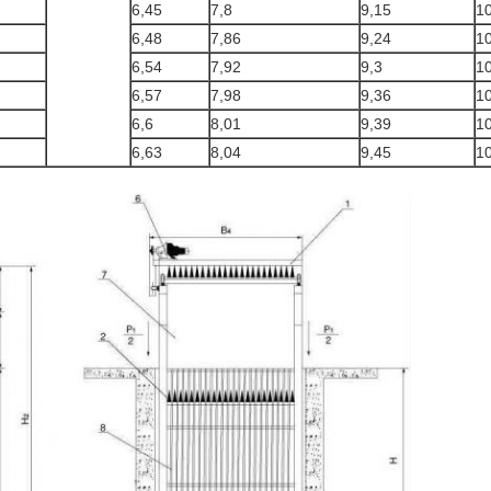
6,45
7,8
9,15
1
6,48
7,86
9,24
1
6,54
7,92
9,3
1
6,57
7,98
9,36
1
6,6
8,01
9,39
10
6,63
8,04
9,45
1