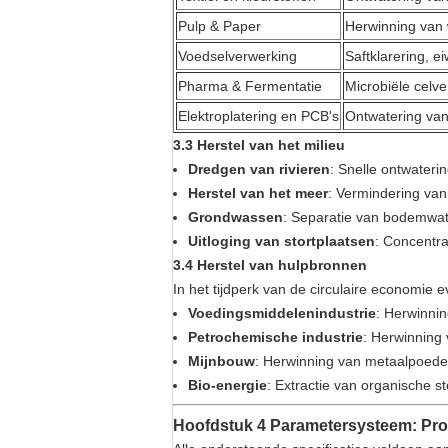
Pulp & Paper
Herwinning van 
Voedselverwerking
Saftklarering, ei
Pharma & Fermentatie
Microbiële celv
Elektroplatering en PCB's
Ontwatering van
3.3 Herstel van het milieu
Dredgen van rivieren
: Snelle ontwateri
Herstel van het meer
: Vermindering va
Grondwassen
: Separatie van bodemwate
Uitloging van stortplaatsen
: Concentr
3.4 Herstel van hulpbronnen
In het tijdperk van de circulaire economie 
Voedingsmiddelenindustrie
: Herwinnin
Petrochemische industrie
: Herwinning
Mijnbouw
: Herwinning van metaalpoede
Bio-energie
: Extractie van organische s
Hoofdstuk 4 Parametersysteem: Prof