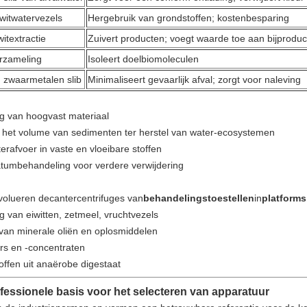
witwatervezels
Hergebruik van grondstoffen; kostenbesparing
witextractie
Zuivert producten; voegt waarde toe aan bijprodu
erzameling
Isoleert doelbiomoleculen
 zwaarmetalen slib
Minimaliseert gevaarlijk afval; zorgt voor naleving
ng van hoogvast materiaal
n het volume van sedimenten ter herstel van water-ecosystemen
rafvoer in vaste en vloeibare stoffen
atumbehandeling voor verdere verwijdering
evolueren decantercentrifuges van
behandelingstoestellen
in
platforms
g van eiwitten, zetmeel, vruchtvezels
 van minerale oliën en oplosmiddelen
rs en -concentraten
toffen uit anaërobe digestaat
essionele basis voor het selecteren van apparatuur