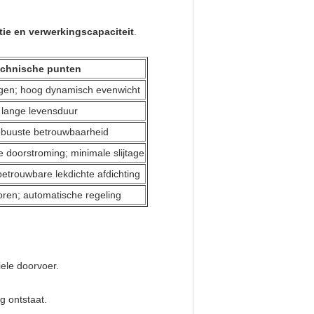
tie en verwerkingscapaciteit
.
chnische punten
gen; hoog dynamisch evenwicht
; lange levensduur
robuuste betrouwbaarheid
 doorstroming; minimale slijtage
 betrouwbare lekdichte afdichting
soren; automatische regeling
iele doorvoer.
g ontstaat.