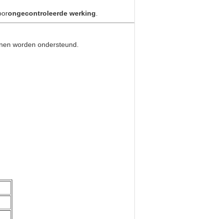
oor
ongecontroleerde werking
.
inen worden ondersteund.