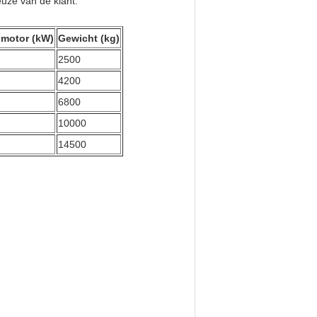
uze van de klant.
motor (kW)
Gewicht (kg)
2500
4200
6800
10000
14500