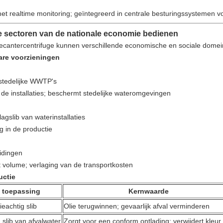
met realtime monitoring; geïntegreerd in centrale besturingssystemen v
e sectoren van de nationale economie bedienen
cantercentrifuge kunnen verschillende economische en sociale dome
are voorzieningen
 stedelijke WWTP's
an de installaties; beschermt stedelijke wateromgevingen
agslib van waterinstallaties
ng in de productie
eidingen
t volume; verlaging van de transportkosten
uctie
 toepassing
Kernwaarde
ieachtig slib
Olie terugwinnen; gevaarlijk afval verminderen
slib van afvalwater
Zorgt voor een conform ontlading; verwijdert kleur