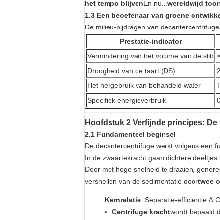
het tempo blijven
En nu...
wereldwijd to
1.3 Een beoefenaar van groene ontwikk
De milieu-bijdragen van decantercentrifuges
Prestatie-indicator
Vermindering van het volume van de slib
Droogheid van de taart (DS)
Het hergebruik van behandeld water
T
Specifiek energieverbruik
Hoofdstuk 2 Verfijnde principes: De
2.1 Fundamenteel beginsel
De decantercentrifuge werkt volgens een f
In de zwaartekracht gaan dichtere deeltjes
Door met hoge snelheid te draaien, generee
versnellen van de sedimentatie door
twee o
Kernrelatie
: Separatie-efficiëntie ∆ C
Centrifuge kracht
wordt bepaald d