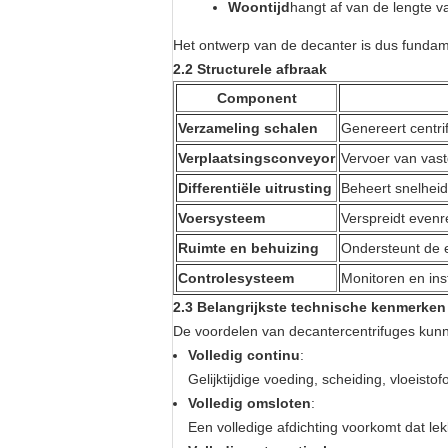
Woontijd
hangt af van de lengte
Het ontwerp van de decanter is dus fundam
2.2 Structurele afbraak
Component
Verzameling schalen
Genereert centri
Verplaatsingsconveyor
Vervoer van vast
Differentiële uitrusting
Beheert snelheid
Voersysteem
Verspreidt evenr
Ruimte en behuizing
Ondersteunt de e
Controlesysteem
Monitoren en ins
2.3 Belangrijkste technische kenmerken
De voordelen van decantercentrifuges kun
Volledig continu
:
Gelijktijdige voeding, scheiding, vloeisto
Volledig omsloten
:
Een volledige afdichting voorkomt dat l