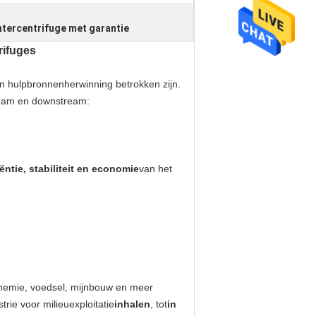
tercentrifuge met garantie
rifuges
en hulpbronnenherwinning betrokken zijn.
stream en downstream:
iëntie, stabiliteit en economie
van het
rochemie, voedsel, mijnbouw en meer
rie voor milieuexploitatie
inhalen
, tot
in