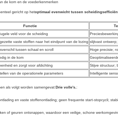
 van de kom en de voederkenmerken
enteel gericht op het
optimaal evenwicht tussen scheidingsefficiën
Functie
Te
fugele veld voor de scheiding
Preciesbewerkin
gezette vaste stoffen naar het eindpunt van de lozing
slijtvast ontwerp
sverschil tussen schaal en scroll
Hoge precisie; 
edig in de kom
Geoptimaliseerde
enheid en zorgt voor afdichting
Stijve structuur;
tellen van de operationele parameters
Intelligente sen
nen als volgt worden samengevat:
Drie volle's.
:
fontlading en vaste stoffenontlading; geen frequente start-stopcycli; stab
ekken of geuren ontsnappen, waardoor een veilige, schone werkomgevin