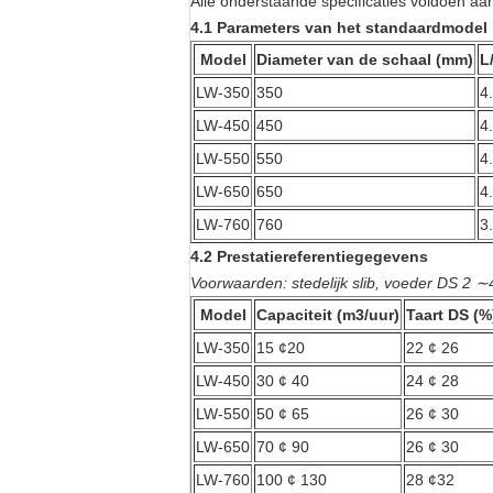
Alle onderstaande specificaties voldoen a
4.1 Parameters van het standaardmodel
Model
Diameter van de schaal (mm)
L
LW-350
350
4
LW-450
450
4
LW-550
550
4
LW-650
650
4
LW-760
760
3
4.2 Prestatiereferentiegegevens
Voorwaarden: stedelijk slib, voeder DS 2
Model
Capaciteit (m3/uur)
Taart DS (%
LW-350
15 ¢20
22 ¢ 26
LW-450
30 ¢ 40
24 ¢ 28
LW-550
50 ¢ 65
26 ¢ 30
LW-650
70 ¢ 90
26 ¢ 30
LW-760
100 ¢ 130
28 ¢32