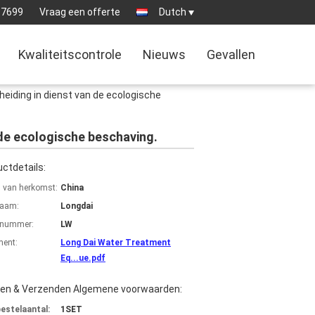
37699
Vraag een offerte
Dutch
Kwaliteitscontrole
Nieuws
Gevallen
eiding in dienst van de ecologische
 de ecologische beschaving.
ctdetails:
s van herkomst:
China
aam:
Longdai
lnummer:
LW
ent:
Long Dai Water Treatment
Eq...ue.pdf
len & Verzenden Algemene voorwaarden:
bestelaantal:
1SET