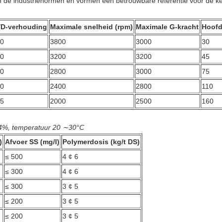
an de industrienormen en vormen een betrouwbare referentie voor de ke
/D-verhouding
Maximale snelheid (rpm)
Maximale G-kracht
Hoofd
.0
3800
3000
30
.0
3200
3200
45
.0
2800
3000
75
.0
2400
2800
110
.5
2000
2500
160
 ∼4%, temperatuur 20 ∼30°C
)
Afvoer SS (mg/l)
Polymerdosis (kg/t DS)
≤ 500
4 ¢ 6
≤ 300
4 ¢ 6
≤ 300
3 ¢ 5
≤ 200
3 ¢ 5
≤ 200
3 ¢ 5