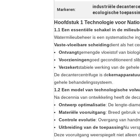
industriële decanterce
Markeren:
ecologische toepassin
Hoofdstuk 1 Technologie voor Natio
1.1 Een essentiële schakel in de milie
Watermilieubeheer is een systematische ing
Vaste-vloeibare scheiding
dient als het c
Ontvangt
gemengde vloeistof van biolog
Voorzieningen
goed geconditioneerd sli
Verzekert
stabiele werking van de gehele
De decantercentrifuge is de
kernapparatuu
gehele behandelingssysteem.
1.2 Een model van technologische vol
Na decennia van ontwikkeling heeft de dec
Ontwerp optimalisatie
: De lengte-diame
Materiële vooruitgang
: Breed gebruik va
Controle evolutie
: Overgang van handma
Uitbreiding van de toepassing
Nu vers
Deze vooruitgang weerspiegelt niet alleen d