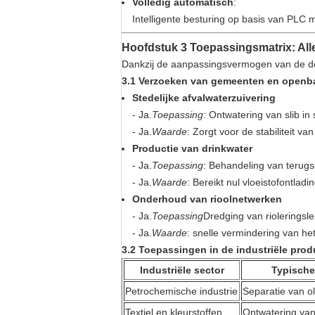
Volledig automatisch
:
Intelligente besturing op basis van PLC 
Hoofdstuk 3 Toepassingsmatrix: All
Dankzij de aanpassingsvermogen van de de
3.1 Verzoeken van gemeenten en openb
Stedelijke afvalwaterzuivering
- Ja.
Toepassing
: Ontwatering van slib in
- Ja.
Waarde
: Zorgt voor de stabiliteit v
Productie van drinkwater
- Ja.
Toepassing
: Behandeling van terugsl
- Ja.
Waarde
: Bereikt nul vloeistofontladi
Onderhoud van rioolnetwerken
- Ja.
Toepassing
Dredging van rioleringsl
- Ja.
Waarde
: snelle vermindering van he
3.2 Toepassingen in de industriële prod
Industriële sector
Typische
Petrochemische industrie
Separatie van ol
Textiel en kleurstoffen
Ontwatering van 