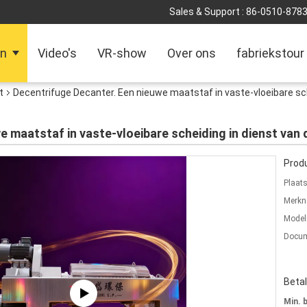
Sales & Support :
86-0510-878
en
Video's
VR-show
Over ons
fabriekstour
t
Decentrifuge Decanter. Een nieuwe maatstaf in vaste-vloeibare sch
e maatstaf in vaste-vloeibare scheiding in dienst van
Produ
Plaat
Merkn
Mode
Docum
Beta
Min. 