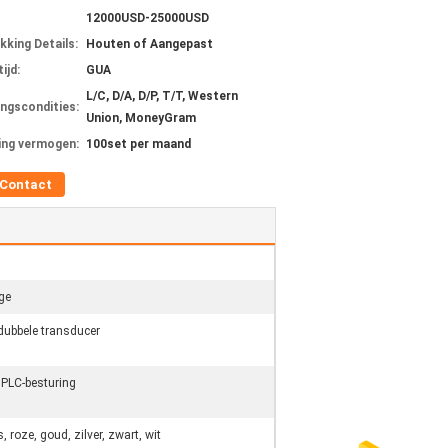
12000USD-25000USD
kking Details:
Houten of Aangepast
ijd:
GUA
L/C, D/A, D/P, T/T, Western
ingscondities:
Union, MoneyGram
ing vermogen:
100set per maand
Contact
ge
dubbele transducer
PLC-besturing
 roze, goud, zilver, zwart, wit