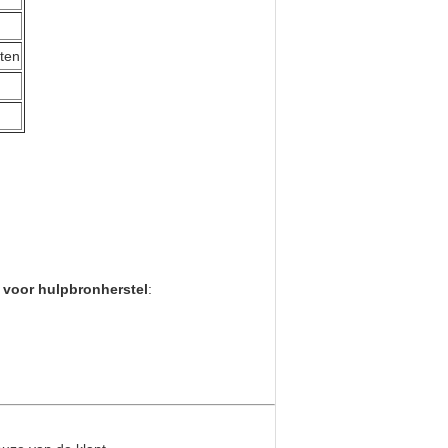
cten
 voor hulpbronherstel
: