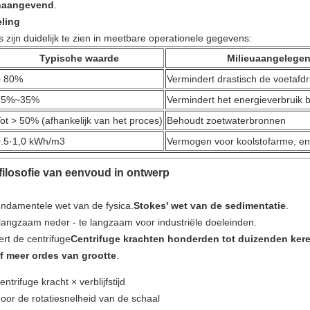
onaangevend
.
eling
 zijn duidelijk te zien in meetbare operationele gegevens:
Typische waarde
Milieuaangelege
≥ 80%
Vermindert drastisch de voetafdr
25%~35%
Vermindert het energieverbruik b
ot > 50% (afhankelijk van het proces)
Behoudt zoetwaterbronnen
0.5·1,0 kWh/m3
Vermogen voor koolstofarme, en
 filosofie van eenvoud in ontwerp
undamentele wet van de fysica.
Stokes' wet van de sedimentatie
.
 langzaam neder - te langzaam voor industriële doeleinden.
rt de centrifuge
Centrifuge krachten honderden tot duizenden kere
f meer ordes van grootte
.
entrifuge kracht × verblijfstijd
oor de rotatiesnelheid van de schaal