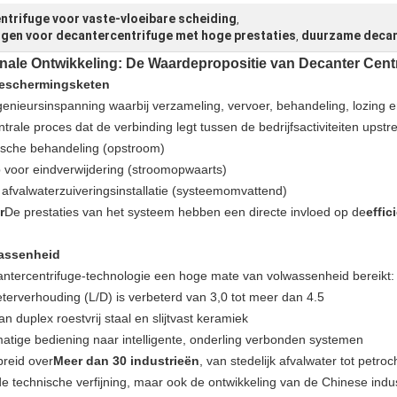
ntrifuge voor vaste-vloeibare scheiding
,
gen voor decantercentrifuge met hoge prestaties
duurzame decan
,
nale Ontwikkeling: De Waardepropositie van Decanter Cent
ubeschermingsketen
enieursinspanning waarbij verzameling, vervoer, behandeling, lozing 
entrale proces dat de verbinding legt tussen de bedrijfsactiviteiten up
ische behandeling (opstroom)
b voor eindverwijdering (stroomopwaarts)
 afvalwaterzuiveringsinstallatie (systeemomvattend)
r
De prestaties van het systeem hebben een directe invloed op de
effic
wassenheid
antercentrifuge-technologie een hoge mate van volwassenheid bereikt:
terverhouding (L/D) is verbeterd van 3,0 tot meer dan 4.5
n duplex roestvrij staal en slijtvast keramiek
tige bediening naar intelligente, onderling verbonden systemen
preid over
Meer dan 30 industrieën
, van stedelijk afvalwater tot pet
e technische verfijning, maar ook de ontwikkeling van de Chinese indust