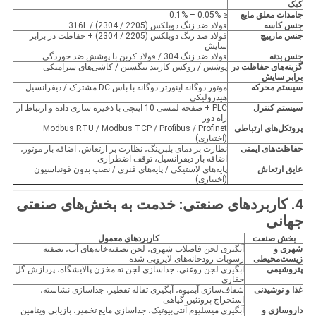
کیک
جامدات معلق مایع
≤ 0.05% – 0.1%
جنس کاسه
فولاد ضد زنگ دوبلکس (2205 / 2304) / 316L
جنس مارپیچ
فولاد ضد زنگ دوبلکس (2205 / 2304) + حفاظت در برابر
سایش
جنس بدنه
فولاد ضد زنگ 304 / فولاد کربن با پوشش ضد خوردگی
گزینه‌های حفاظت در
پوشش / روکش کاربید تنگستن / کاشی‌های سرامیکی
برابر سایش
سیستم محرکه
موتور دوگانه اینورتر دوگانه با باس DC مشترک / دیفرانسیل
هیدرولیکی
سیستم کنترل
PLC + صفحه لمسی 10 اینچی با ذخیره سازی داده و ارتباط از
راه دور
پروتکل‌های ارتباطی
Modbus RTU / Modbus TCP / Profibus / Profinet
(اختیاری)
حفاظت‌های ایمنی
نظارت بر دمای بلبرینگ، نظارت بر ارتعاش، اضافه بار موتور،
اضافه بار دیفرانسیل، توقف اضطراری
عایق ارتعاش
پایه‌های لاستیکی / پایه‌های فنری / نصب بدون فونداسیون
(اختیاری)
4. کاربردهای صنعتی: خدمت به بخش‌های صنعتی
جهانی
بخش صنعت
کاربردهای معمول
شهری و
آبگیری لجن فاضلاب شهری، لجن تصفیه‌خانه‌های آب، تصفیه
زیست‌محیطی
رسوبات رودخانه‌های لایروبی شده
پتروشیمی
آبگیری لجن روغنی، جداسازی لجن ته مخزن پالایشگاه، پردازش گل
حفاری
غذا و نوشیدنی
شفاف‌سازی آبمیوه، آبگیری تفاله تقطیر، جداسازی نشاسته،
استخراج پروتئین گیاهی
داروسازی و
آبگیری میسلیوم آنتی‌بیوتیک، جداسازی مایع تخمیر، بازیابی ویتامین