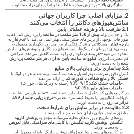
عملیات کاملاً خودکار
– پشتیبانی از اجرای بدون مراقبت 24/7
سازگاری بالا
– پردازش مواد با غلظت‌ها و اندازه‌های ذرات متفاوت
2. مزایای اصلی: چرا کاربران جهانی
سانتریفیوژهای دکانتر را انتخاب می‌کنند
2.1 ظرفیت بالا و هزینه عملیاتی پایین
یک واحد می‌تواند
بیش از 150 متر مکعب در ساعت
را پردازش کند، که به
طور قابل توجهی از پرس‌های فیلتر سنتی بهتر عمل می‌کند. با
عدم نیاز به
پارچه فیلتر
، مشکلاتی مانند گرفتگی از بین می‌رود. نگهداری معمول به
بررسی‌های دوره‌ای بلبرینگ‌ها، سیستم‌های روانکاری و پوشش‌های سایش
محدود می‌شود—هزینه‌های نگهداری را به شدت کاهش می‌دهد. طراحی
کم مصرف انرژی،
کیلووات ساعت پایین به ازای هر متر مکعب پردازش
شده
را به دست آورند.
2.2 جداسازی برتر و بازیابی بالای منابع
کنترل دقیق سرعت دیفرانسیل و هندسه کاسه بهینه شده، هر دو
کیک با
خشکی بالا
و
مایع شفاف با کدورت کم
را ارائه می‌دهند:
جامدات خشک کیک
: 15%–35% (بسته به ویژگی‌های خوراک)
جامدات معلق مایع
: ≤ 0.05%
در کاربردهایی که شامل جامدات ارزشمند است—مانند بازیابی نشاسته،
بازیافت کاتالیزور، یا تغلیظ کنسانتره معدنی—
نرخ بازیابی جامد از 99%
فراتر می‌رود
را به دست آورند.
2.3 مقاومت در برابر سایش برای شرایط سخت
مناطق سایش حیاتی دارای حفاظت چند لایه هستند:
پره‌های مارپیچ و پورت‌های تخلیه می‌توانند مجهز به
پوشش کاربید
تنگستن
،
پوشش کاربید تنگستن
، یا
کاشی‌های سرامیکی قابل تعویض
را به دست آورند.
در کاربردهای بسیار ساینده (مانند دوغاب پیلینگ، باطله معدن)، این