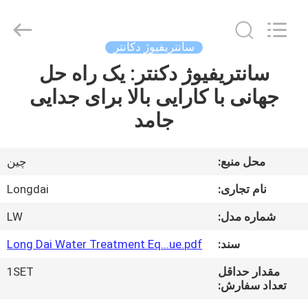
Environmental
Protection
Group
Co.,
Ltd..
سانتریفیوژ دکانتر
All
Rights
سانتریفیوژ دکنتر: یک راه حل
خونه
Reserved.
جهانی با کارایی بالا برای جدایی
محصولات
جامد
ویدیو
محل منبع:
چین
نام تجاری:
Longdai
نمایش
شماره مدل:
LW
VR
سند:
Long Dai Water Treatment Eq...ue.pdf
درباره
مقدار حداقل
1SET
تعداد سفارش:
ما