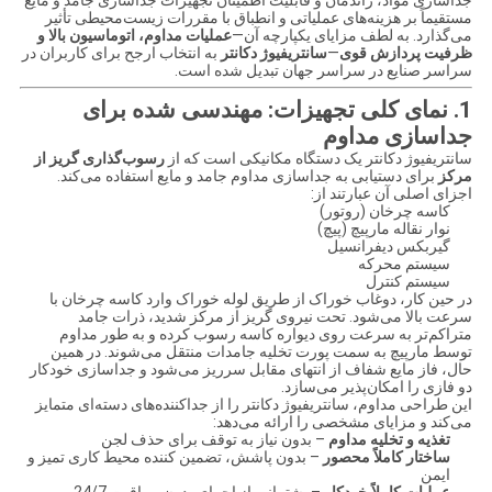
جداسازی مواد، راندمان و قابلیت اطمینان تجهیزات جداسازی جامد و مایع
مستقیماً بر هزینه‌های عملیاتی و انطباق با مقررات زیست‌محیطی تأثیر
می‌گذارد. به لطف مزایای یکپارچه آن—
عملیات مداوم، اتوماسیون بالا و
ظرفیت پردازش قوی
—
سانتریفیوژ دکانتر
به انتخاب ارجح برای کاربران در
سراسر صنایع در سراسر جهان تبدیل شده است.
1. نمای کلی تجهیزات: مهندسی شده برای
جداسازی مداوم
سانتریفیوژ دکانتر یک دستگاه مکانیکی است که از
رسوب‌گذاری گریز از
مرکز
برای دستیابی به جداسازی مداوم جامد و مایع استفاده می‌کند.
اجزای اصلی آن عبارتند از:
کاسه چرخان (روتور)
نوار نقاله مارپیچ (پیچ)
گیربکس دیفرانسیل
سیستم محرکه
سیستم کنترل
در حین کار، دوغاب خوراک از طریق لوله خوراک وارد کاسه چرخان با
سرعت بالا می‌شود. تحت نیروی گریز از مرکز شدید، ذرات جامد
متراکم‌تر به سرعت روی دیواره کاسه رسوب کرده و به طور مداوم
توسط مارپیچ به سمت پورت تخلیه جامدات منتقل می‌شوند. در همین
حال، فاز مایع شفاف از انتهای مقابل سرریز می‌شود و جداسازی خودکار
دو فازی را امکان‌پذیر می‌سازد.
این طراحی مداوم، سانتریفیوژ دکانتر را از جداکننده‌های دسته‌ای متمایز
می‌کند و مزایای مشخصی را ارائه می‌دهد:
تغذیه و تخلیه مداوم
– بدون نیاز به توقف برای حذف لجن
ساختار کاملاً محصور
– بدون پاشش، تضمین کننده محیط کاری تمیز و
ایمن