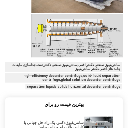
سانتریفیوژ صنعتی دکنتر افقی,سانتریفیوژ صنعتی دکنتر نفت,جداسازی مایعات
جامد های افقی دکنتر سانتریفیوژ
high-efficiency decanter centrifuge,solid-liquid separation
centrifuge,global solution decanter centrifuge
separation liquids solids horizontal decanter centrifuge
بهترين قيمت رو براي
سانتریفیوژ دکنتر: یک راه حل جهانی با
کارایی بالا برای جدایی جامد