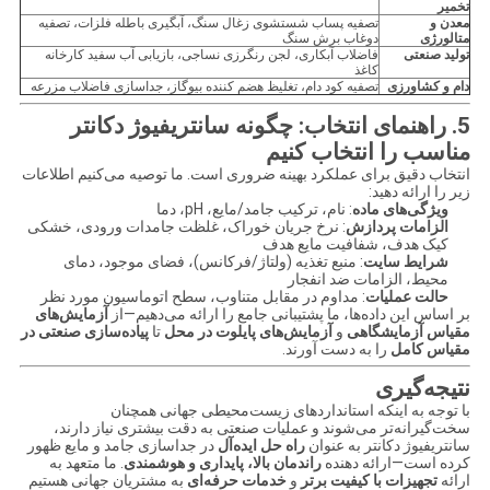
تخمیر
معدن و
تصفیه پساب شستشوی زغال سنگ، آبگیری باطله فلزات، تصفیه
متالورژی
دوغاب برش سنگ
تولید صنعتی
فاضلاب آبکاری، لجن رنگرزی نساجی، بازیابی آب سفید کارخانه
کاغذ
دام و کشاورزی
تصفیه کود دام، تغلیظ هضم کننده بیوگاز، جداسازی فاضلاب مزرعه
5. راهنمای انتخاب: چگونه سانتریفیوژ دکانتر
مناسب را انتخاب کنیم
انتخاب دقیق برای عملکرد بهینه ضروری است. ما توصیه می‌کنیم اطلاعات
زیر را ارائه دهید:
ویژگی‌های ماده
: نام، ترکیب جامد/مایع، pH، دما
الزامات پردازش
: نرخ جریان خوراک، غلظت جامدات ورودی، خشکی
کیک هدف، شفافیت مایع هدف
شرایط سایت
: منبع تغذیه (ولتاژ/فرکانس)، فضای موجود، دمای
محیط، الزامات ضد انفجار
حالت عملیات
: مداوم در مقابل متناوب، سطح اتوماسیون مورد نظر
بر اساس این داده‌ها، ما پشتیبانی جامع را ارائه می‌دهیم—از
آزمایش‌های
مقیاس آزمایشگاهی
و
آزمایش‌های پایلوت در محل
تا
پیاده‌سازی صنعتی در
مقیاس کامل
را به دست آورند.
نتیجه‌گیری
با توجه به اینکه استانداردهای زیست‌محیطی جهانی همچنان
سخت‌گیرانه‌تر می‌شوند و عملیات صنعتی به دقت بیشتری نیاز دارند،
سانتریفیوژ دکانتر به عنوان
راه حل ایده‌آل
در جداسازی جامد و مایع ظهور
کرده است—ارائه دهنده
راندمان بالا، پایداری و هوشمندی
. ما متعهد به
ارائه
تجهیزات با کیفیت برتر
و
خدمات حرفه‌ای
به مشتریان جهانی هستیم