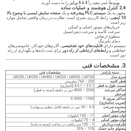
بهبودها عمر مفید را
3 تا 5 برابر
را به دست آورند.
2.4 کنترل هوشمند و عملیات ساده
مجهز به یک
سیستم PLC پیشرفته
و یک
صفحه نمایش لمسی با وضوح بالا
10 اینچی
، رابط کاربری بصری است. نظارت در زمان واقعی شامل موارد
زیر است:
جریان‌های موتور اصلی و کمکی
سرعت کاسه و سرعت دیفرانسیل
سطوح ارتعاش
دمای بلبرینگ
سیستم دارای
قابلیت‌های خود تشخیصی
، آلارم‌های خودکار، خاموشی‌های
حفاظتی و
رابط‌های ارتباطی از راه دور
برای ثبت داده‌ها و نگهداری از راه
دور است.
3. مشخصات فنی
دسته پارامتر
مشخصات فنی
سری مدل
LW250 / LW350 / LW450 / LW520 / LW650 / LW760
قطر کاسه
250 – 760 میلی‌متر
نسبت طول به قطر
3.5:1 – 4.5:1 (اختیاری)
حداکثر سرعت
2500 – 4000 دور در دقیقه (بسته به قطر)
چرخش
حداکثر نیروی G
1500 – 3000 G
(ضریب جداسازی)
محدوده سرعت
0.5 – 30 دور در دقیقه (قابل تنظیم بی‌نهایت)
دیفرانسیل
توان موتور اصلی
11 – 160 کیلووات
توان موتور کمکی
4 – 75 کیلووات
ظرفیت پردازش
1 – 150 متر مکعب در ساعت (بسته به ماده)
محتوای جامد خشک
15% – 35%