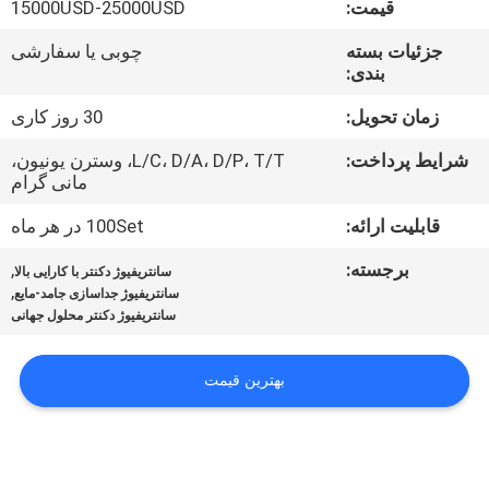
قیمت:
15000USD-25000USD
تور
جزئیات بسته
چوبی یا سفارشی
بندی:
کارخانه
زمان تحویل:
30 روز کاری
کنترل
شرایط پرداخت:
L/C، D/A، D/P، T/T، وسترن یونیون،
مانی گرام
کیفیت
قابلیت ارائه:
100Set در هر ماه
اخبار
برجسته:
,
سانتریفیوژ دکنتر با کارایی بالا
,
سانتریفیوژ جداسازی جامد-مایع
سانتریفیوژ دکنتر محلول جهانی
پرونده
ها
بهترین قیمت
درخواست
نقل