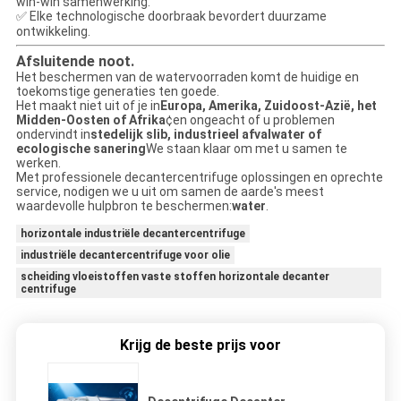
win-win samenwerking.
✅ Elke technologische doorbraak bevordert duurzame
ontwikkeling.
Afsluitende noot.
Het beschermen van de watervoorraden komt de huidige en
toekomstige generaties ten goede.
Het maakt niet uit of je in
Europa, Amerika, Zuidoost-Azië, het
Midden-Oosten of Afrika
¢en ongeacht of u problemen
ondervindt in
stedelijk slib, industrieel afvalwater of
ecologische sanering
We staan klaar om met u samen te
werken.
Met professionele decantercentrifuge oplossingen en oprechte
service, nodigen we u uit om samen de aarde's meest
waardevolle hulpbron te beschermen:
water
.
horizontale industriële decantercentrifuge
industriële decantercentrifuge voor olie
scheiding vloeistoffen vaste stoffen horizontale decanter
centrifuge
Krijg de beste prijs voor