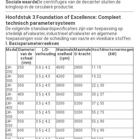
Sociale waarde
De centrifuges van de decanter sluiten de
kringloop in de circulaire productie.
Hoofdstuk 3 Foundation of Excellence: Compleet
technisch parametersysteem
De volgende standaardspecificaties zijn van toepassing op
stedelijk afvalwater, industrieel afvalwater en algemene
toepassingen voor de scheiding van vaste en vloeibare stoffen.
I. Basisparameterreeksen
Model
Diameter
L/D-
Maximale
Maximale
Hoofdmotorvermogen
van de
verhouding
snelheid
G-kracht
(kW)
schaal
(rpm)
(mm)
LW-
250
3.0 ¢ 4.2
4500
2800
11 15
250
LW-
300
3.5 ¢ 4.5
4200
3000
15 22
300
LW-
350
3.5 ¢ 4.5
3800
3000
22 ¢ 30
350
LW-
400
3.5 ¢ 4.5
3600
3200
30 ¢ 37
400
LW-
450
3.5 ¢ 4.5
3200
3200
37 ¢ 55
450
LW-
500
3.5 ¢ 4.5
3000
3200
55 ¢ 75
500
LW-
550
3.5 ¢ 4.2
2800
3000
55 ¢ 90
550
LW-
600
3.5 ¢ 4.2
2600
2800
75 ¢ 90
600