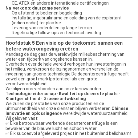
CE, ATEX en andere internationale certificeringen
Na-verkoop: duurzame service
Op afstand te bedienen begeleiding
Installatie, ingebruikname en opleiding van de exploitant
(indien nodig) ter plaatse
Levering van onderdelen op lange termijn
Regelmatige follow-ups en technisch overleg
Hoofdstuk 5 Een visie op de toekomst: samen een
betere wateromgeving creëren
Vandaag de dag gaat de wereldwijde milieubescherming van
water een tijdperk van ongekende kansen in.
Overheden over de hele wereld verhogen hun investeringen in
het milieu, verskerpen de lozingsnormen en versnellen de
invoering van groene technologie.De decantercentrifuge heeft
zowel een groot marktpotentieel als een grote
verantwoordelijkheid..
We blijven ons verbonden aan onze kernwaarden:
Technologieleiderschap · Kwaliteit op de eerste plaats ·
Klantgerichtheid · Groene ontwikkeling
We zullen de prestaties van onze producten en de
uitmuntendheid van onze diensten blijven verbeteren.
Chinese
innovatie en oplossingen
de wereldwijde waterduurzaamheid.
Wij geloven vast:
✅ Elke betrouwbaar werkende decantercentrifuge is een
bewaker van de blauwe lucht en schoon water.
✅ Elk succesvol afgeleverd project in het buitenland belichaamt