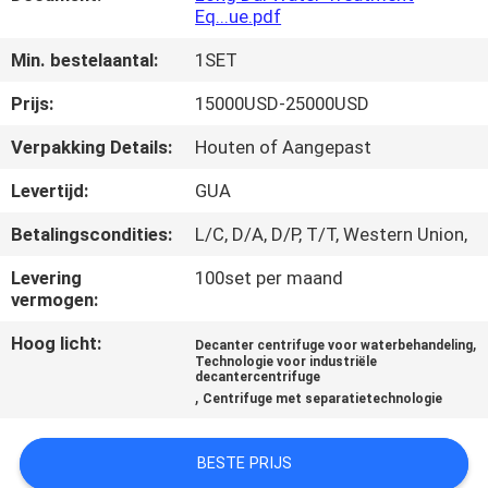
Eq...ue.pdf
FABRIEKSTOUR
Min. bestelaantal:
1SET
Prijs:
15000USD-25000USD
KWALITEITSCONTROLE
Verpakking Details:
Houten of Aangepast
NIEUWS
Levertijd:
GUA
Betalingscondities:
L/C, D/A, D/P, T/T, Western Union,
GEVALLEN
Levering
100set per maand
vermogen:
VRAAG
Hoog licht:
,
Decanter centrifuge voor waterbehandeling
EEN
Technologie voor industriële
decantercentrifuge
OFFERTE
,
Centrifuge met separatietechnologie
SITEMAP
BESTE PRIJS