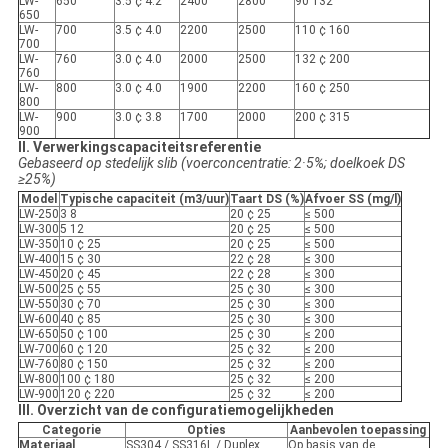
LW-
650
3.5 ¢ 4.2
2400
2800
90 132
650
LW-
700
3.5 ¢ 4.0
2200
2500
110 ¢ 160
700
LW-
760
3.0 ¢ 4.0
2000
2500
132 ¢ 200
760
LW-
800
3.0 ¢ 4.0
1900
2200
160 ¢ 250
800
LW-
900
3.0 ¢ 3.8
1700
2000
200 ¢ 315
900
II. Verwerkingscapaciteitsreferentie
Gebaseerd op stedelijk slib (voerconcentratie: 2·5%; doelkoek DS
≥25%)
Model
Typische capaciteit (m3/uur)
Taart DS (%)
Afvoer SS (mg/l)
LW-250
3 8
20 ¢ 25
≤ 500
LW-300
5 12
20 ¢ 25
≤ 500
LW-350
10 ¢ 25
20 ¢ 25
≤ 500
LW-400
15 ¢ 30
22 ¢ 28
≤ 300
LW-450
20 ¢ 45
22 ¢ 28
≤ 300
LW-500
25 ¢ 55
25 ¢ 30
≤ 300
LW-550
30 ¢ 70
25 ¢ 30
≤ 300
LW-600
40 ¢ 85
25 ¢ 30
≤ 300
LW-650
50 ¢ 100
25 ¢ 30
≤ 200
LW-700
60 ¢ 120
25 ¢ 32
≤ 200
LW-760
80 ¢ 150
25 ¢ 32
≤ 200
LW-800
100 ¢ 180
25 ¢ 32
≤ 200
LW-900
120 ¢ 220
25 ¢ 32
≤ 200
III. Overzicht van de configuratiemogelijkheden
Categorie
Opties
Aanbevolen toepassing
Materiaal
SS304 / SS316L / Duplex
Op basis van de