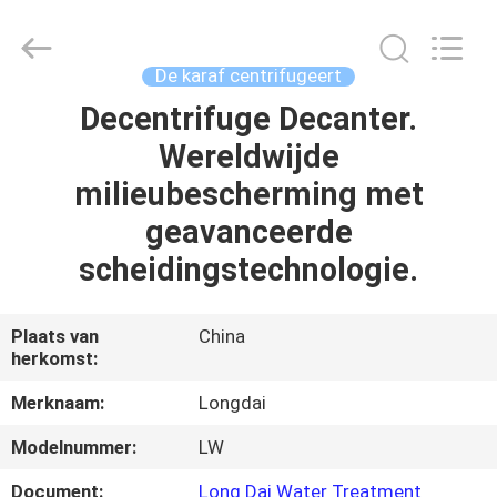
Longdai
Environmental
Protection
Group
Co.,
De karaf centrifugeert
Ltd..
All
Rights
Decentrifuge Decanter.
HUIS
Reserved.
Wereldwijde
PRODUCTEN
milieubescherming met
geavanceerde
VIDEO'S
scheidingstechnologie.
VR-
Plaats van
China
herkomst:
SHOW
Merknaam:
Longdai
OVER
Modelnummer:
LW
ONS
Document:
Long Dai Water Treatment