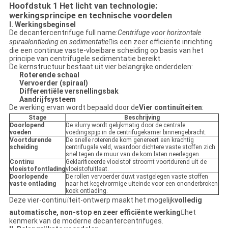
Hoofdstuk 1 Het licht van technologie:
werkingsprincipe en technische voordelen
I. Werkingsbeginsel
De decantercentrifuge full name:
Centrifuge voor horizontale
spiraalontlading en sedimentatie
is een zeer efficiënte inrichting
die een continue vaste-vloeibare scheiding op basis van het
principe van centrifugele sedimentatie bereikt.
De kernstructuur bestaat uit vier belangrijke onderdelen:
Roterende schaal
Vervoerder (spiraal)
Differentiële versnellingsbak
Aandrijfsysteem
De werking ervan wordt bepaald door de
Vier continuïteiten
:
Stage
Beschrijving
Doorlopend
De slurry wordt gelijkmatig door de centrale
voeden
voedingspijp in de centrifugekamer binnengebracht.
Voortdurende
De snelle roterende kom genereert een krachtig
scheiding
centrifugale veld, waardoor dichtere vaste stoffen zich
snel tegen de muur van de kom laten neerleggen.
Continu
Geklarificeerde vloeistof stroomt voortdurend uit de
vloeistofontlading
vloeistofuitlaat.
Doorlopende
De rollen vervoerder duwt vastgelegen vaste stoffen
vaste ontlading
naar het kegelvormige uiteinde voor een ononderbroken
koek ontlading.
Deze vier-continuïteit-ontwerp maakt het mogelijk
volledig
automatische, non-stop en zeer efficiënte werking
het
kenmerk van de moderne decantercentrifuges.