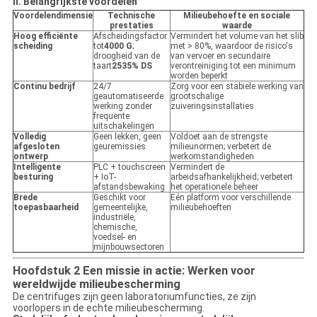
II. Belangrijkste voordelen
Voordelendimensie
Technische
Milieubehoefte en sociale
prestaties
waarde
Hoog efficiënte
Afscheidingsfactor
Vermindert het volume van het slib
scheiding
tot
4000 G
;
met > 80%, waardoor de risico's
droogheid van de
van vervoer en secundaire
taart
25­35% DS
verontreiniging tot een minimum
worden beperkt
Continu bedrijf
24/7
Zorg voor een stabiele werking van
geautomatiseerde
grootschalige
werking zonder
zuiveringsinstallaties
frequente
uitschakelingen
Volledig
Geen lekken, geen
Voldoet aan de strengste
afgesloten
geuremissies
milieunormen; verbetert de
ontwerp
werkomstandigheden
Intelligente
PLC + touchscreen
Vermindert de
besturing
+ IoT-
arbeidsafhankelijkheid; verbetert
afstandsbewaking
het operationele beheer
Brede
Geschikt voor
Eén platform voor verschillende
toepasbaarheid
gemeentelijke,
milieubehoeften
industriële,
chemische,
voedsel- en
mijnbouwsectoren
Hoofdstuk 2 Een missie in actie: Werken voor
wereldwijde milieubescherming
De centrifuges zijn geen laboratoriumfuncties, ze zijn
voorlopers in de echte milieubescherming.