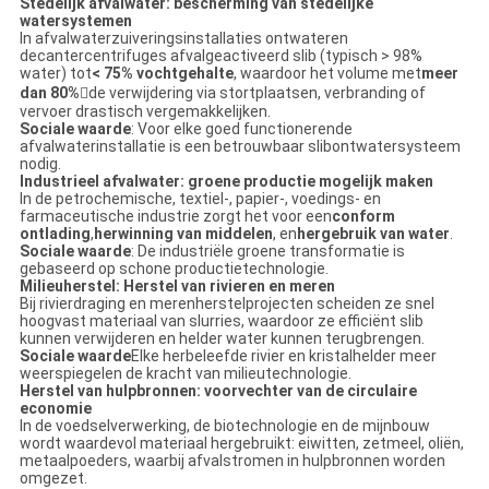
Stedelijk afvalwater: bescherming van stedelijke
watersystemen
In afvalwaterzuiveringsinstallaties ontwateren
decantercentrifuges afvalgeactiveerd slib (typisch > 98%
water) tot
< 75% vochtgehalte
, waardoor het volume met
meer
dan 80%
de verwijdering via stortplaatsen, verbranding of
vervoer drastisch vergemakkelijken.
Sociale waarde
: Voor elke goed functionerende
afvalwaterinstallatie is een betrouwbaar slibontwatersysteem
nodig.
Industrieel afvalwater: groene productie mogelijk maken
In de petrochemische, textiel-, papier-, voedings- en
farmaceutische industrie zorgt het voor een
conform
ontlading
,
herwinning van middelen
, en
hergebruik van water
.
Sociale waarde
: De industriële groene transformatie is
gebaseerd op schone productietechnologie.
Milieuherstel: Herstel van rivieren en meren
Bij rivierdraging en merenherstelprojecten scheiden ze snel
hoogvast materiaal van slurries, waardoor ze efficiënt slib
kunnen verwijderen en helder water kunnen terugbrengen.
Sociale waarde
Elke herbeleefde rivier en kristalhelder meer
weerspiegelen de kracht van milieutechnologie.
Herstel van hulpbronnen: voorvechter van de circulaire
economie
In de voedselverwerking, de biotechnologie en de mijnbouw
wordt waardevol materiaal hergebruikt: eiwitten, zetmeel, oliën,
metaalpoeders, waarbij afvalstromen in hulpbronnen worden
omgezet.