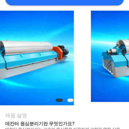
어
품
질
관
리
뉴
스
사
제품 설명
데칸터 원심분리기란 무엇인가요?
건