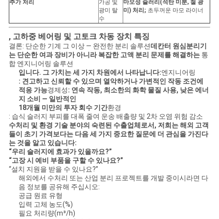
추가 처리
가공 및
마모성 슬러리(석탄 미분, 철 광
광미 탈
미) 처리;
초두꺼운 마모 라이너
수
, 고하중 베어링 및 고토크 차동 장치 특징
결론: 단순한 기계 그 이상 — 완전한 분리 솔루션
데칸터 원심분리기
는 단순한 여과 장비가 아니라 복잡한 고액 분리 문제를 해결하는
통
합 엔지니어링 솔루션
입니다. 그 가치는 세 가지 차원에서 나타납니다:
엔지니어링
: 견고하고 신뢰할 수 있으며 열악하거나 가변적인 작동 조건에
적응 가능
경제성
: 연속 작동, 최소한의 화학 물질 사용, 낮은 에너
지 소비 — 일반적인
18개월 미만의 투자 회수 기간
환경
: 습식 슬러지 부피를 대폭 줄여 운송 배출량 및 2차 오염 위험 감소
수처리 및 환경 기술 분야의 숙련된 수출업체로서, 저희는 해외 고객
들이 초기 가격보다는 다음 세 가지 중요한 질문에 더 관심을 가진다
는 것을 알고 있습니다:
“우리 슬러지에 효과가 있을까요?”
“고장 시 예비 부품을 구할 수 있나요?”
“설치 지원을 받을 수 있나요?”
해외에서 수처리 또는 산업 분리 프로젝트를 개발 중이시라면 다
음 정보를 공유해 주십시오:
공급 원료 유형
입력 고체 농도(%)
필요 처리량(m³/h)