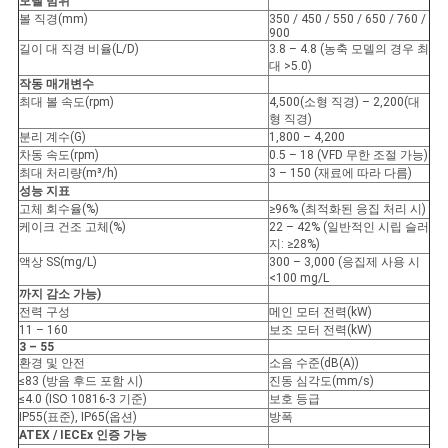
모델 범위
볼 직경(mm)
350 / 450 / 550 / 650 / 760 /
900
길이 대 직경 비율(L/D)
3.8 – 4.8 (농축 모델의 경우 최
대 >5.0)
작동 매개변수
최대 볼 속도(rpm)
4,500(소형 직경) – 2,200(대
형 직경)
분리 계수(G)
1,800 – 4,200
차동 속도(rpm)
0.5 – 18 (VFD 무한 조절 가능)
최대 처리량(m³/h)
3 – 150 (재료에 따라 다름)
성능 지표
고체 회수율(%)
≥96% (최적화된 응집 처리 시)
케이크 건조 고체(%)
22 – 42% (일반적인 시립 슬러
지: ≥28%)
액상 SS(mg/L)
300 – 3,000 (응집제 사용 시
<100 mg/L
까지 감소 가능)
전력 구성
메인 모터 전력(kW)
11 – 160
보조 모터 전력(kW)
3 – 55
환경 및 안전
소음 수준(dB(A))
≤83 (방음 후드 포함 시)
진동 심각도(mm/s)
≤4.0 (ISO 10816-3 기준)
보호 등급
IP55(표준), IP65(옵션)
방폭
ATEX / IECEx 인증 가능