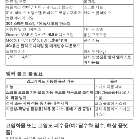
재료 및 구조
볼 재질
듀플렉스 2205 / 316L / 내마모성 합금강
스크롤 재질
316L 베이스 + 텅스텐 카바이드 코팅 / 교체 가
케이스 및 베이스
능한 세라믹 타일
304 스테인리스강 / 에폭시 코팅 탄소강
자동화 및 인터페이스
제어 시스템
Siemens/ABB PLC + ≥7" HMI 터치스크린
통신 프로토콜
Modbus TCP, Profibus DP, Ethernet/IP
원격 기능
4G/유선 원격 모니터링 및 매개변수 다운로드
물리적 치수
장치 무게(kg)
1,200 – 14,500
설치 방법
진동 방지 엘라스토
머 마운트;
앵커 볼트 불필요
업그레이드 가능한 옵션 기능
옵션
기능
스마트 차동 제어
스크롤 토크를 기반으로 차동 속도를 자동으로 조정하
CIP(Clean-in-Place) 시
여 막힘 방지
스템
정지 또는 저속 작동 중 자동 내부 세척
질소 불활성 시스템
가연성/폭발성 환경용(석유 및 가스, 용매 기반 공정)
강화 듀플렉스 스테인
리스강
고염화물 또는 고염도 폐수용(예: 담수화 염수, 해상 플랫
폼)
일반적인 글로벌 응용 시나리오