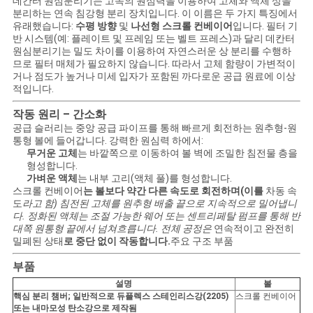
데칸터 원심분리기는 고속의 원심력을 이용하여 고체와 액체 상을
분리하는 연속 침강형 분리 장치입니다. 이 이름은 두 가지 특징에서
유래했습니다:
수평 방향
및
나선형 스크롤 컨베이어
입니다. 필터 기
반 시스템(예: 플레이트 및 프레임 또는 벨트 프레스)과 달리 데칸터
인
원심분리기는 밀도 차이를 이용하여 자연스러운 상 분리를 수행하
므로 필터 매체가 필요하지 않습니다. 따라서 고체 함량이 가변적이
용
거나 점도가 높거나 미세 입자가 포함된 까다로운 공급 원료에 이상
적입니다.
을
작동 원리 – 간소화
요
공급 슬러리는 중앙 공급 파이프를 통해 빠르게 회전하는 원추형-원
통형 볼에 들어갑니다. 강력한 원심력 하에서:
청
무거운 고체
는 바깥쪽으로 이동하여 볼 벽에 조밀한 침전물 층을
형성합니다.
가벼운 액체
는 내부 고리(액체 풀)를 형성합니다.
하
스크롤 컨베이어
는 볼보다 약간 다른 속도로 회전하며(이를
차동 속
도
라고 함) 침전된 고체를 원추형 배출 끝으로 지속적으로 밀어냅니
십
다. 정화된 액체는 조절 가능한 웨어 또는 센트리페탈 펌프를 통해 반
대쪽 원통형 끝에서 넘쳐흐릅니다. 전체 공정은
연속적이고 완전히
시
밀폐된 상태
로 중단 없이 작동합니다.
주요 구조 부품
오
부품
설명
볼
핵심 분리 챔버; 일반적으로 듀플렉스 스테인리스강(2205)
스크롤 컨베이어
또는 내마모성 탄소강으로 제작됨