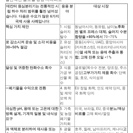
데칸터 원심분리기는 전통적인 시
응용 분
대상 시장
립 하수 처리 범위를 훨씬 넘어섰
야
습니다. 다음은 수요가 많은 6가지
국제 사용 사례입니다:
핵심 가치 제안
1. 시립
동남아시아, 동유럽, 남미
노후화
슬러지
된 벨트 프레스 대체; 슬러지 수분
탈수
함량을 >80%에서
70~75%
로 감소시켜 운송 및 소각 비용을
2. 유성
중동(사우디, UAE), 중앙아시아
30~50% 절감
슬러지
(카자흐스탄), 아프리카(나이지리
처리(석
아)
열 세척 또는 용매 추출과 통
유 및 가
합; 고체 잔류 오일
<1%
스)
달성 및 귀중한 탄화수소 회수
3. 식품
글로벌(옥수수 전분, 양조장, 주스
가공 부
공장)
고부가가치 제품 회수:
단백
산물 회
질, 효모, 식이섬유
수
—폐기물을 수익으로 전환
4. 화학
EU 정밀 화학, 인도 제약 단지, 중
및 제약
국 화학 단지
모액 처
리
극심한 pH, 용매 또는 고온에 대한
5. 가축
미국, 브라질, EU, 중국
분뇨/액상
방폭 설계, 기계적 밀봉 및 내식성
및 농업
비료를
고체 퇴비/깔짚
요구
폐기물
가치화
과 액체로 분리하여 재사용 또는
6. 광물
호주, 칠레, 남아프리카, 캐나다
고