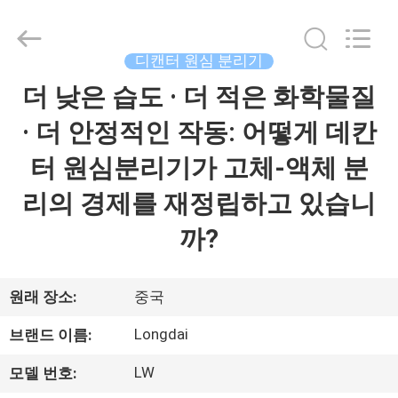
Copyright
©
2021
-
2026
디캔터 원심 분리기
Jiangsu
Longdai
Environmental
더 낮은 습도 · 더 적은 화학물질
집
Protection
Group
Co.,
· 더 안정적인 작동: 어떻게 데칸
Ltd..
All
제
Rights
터 원심분리기가 고체-액체 분
Reserved.
품
리의 경제를 재정립하고 있습니
까?
비
디
원래 장소:
중국
오
Longdai
브랜드 이름:
LW
모델 번호:
VR