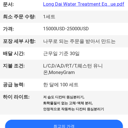
Long Dai Water Treatment Eq...ue.pdf
문서:
쇼
최소 주문 수량:
1세트
우
15000USD-25000USD
가격:
리
포장 세부 사항:
나무로 되는 주문을 받아서 만드는
에
배달 시간:
근무일 기준 30일
관
지불 조건:
L/C,D/A,D/P,T/T,웨스턴 유니
한
온,MoneyGram
것
공급 능력:
한 달에 100 세트
,
하이 라이트:
저 습도 디칸터 원심분리기
공
,
화학물질이 없는 고체-액체 분리
안정적으로 작동하는 디칸터 원심분리기
장
투
최고의 가격