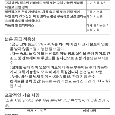
SITEMAP
고체 운반; 텅스텐 카바이드 코팅 또는 교체 가능한 세라믹
기어 차동 장치
타일로 표면 강화
일반적으로 유성 기어박스; 차동 속도 및 토크 전달 제어
구동 시스템
개
듀얼 모터 VFD 설정: 메인 모터는 볼을 구동하고 보조 모터는
제어 시스템
스크롤 속도를 제어합니다.
자동화 및 인터페이스
대체 불가능한 기
인
술적 이점
정
넓은 공급 적응성
: 공급 고체 농도
0.5% ~ 40%
를 처리하며 입자 크기 분포에 영향
보
을 받지 않음
조절 가능한 탈수 깊이
: 차동 속도, 풀 깊이 또는 센트리페탈 펌프 설정을 통해 케이크 건
보
조도 및 센트레이트 투명도를 실시간으로 조정 가능
낮은 유지보
수
: 교체할 필터 천이 없으며 마모되기 쉬운 부분에는 수리 가능하
호
거나 교체 가능한 마모 라이너가 특징입니다.
완전 밀폐 작동
: 누출, 비산 및 냄새 제거 —
OSHA
및
EU 환경 지침
준수
정
컴팩트한 설치 공간
: 동등한 용량의 벨트 프레스 공간의
1/3 ~ 1/2
만 차지
책
포괄적인 기술 사양
(표준 시립 및 산업 폐수 응용 분야용; 공급 특성에 따라 맞춤 설정 가
능)
매개변수 범주
상세 사양