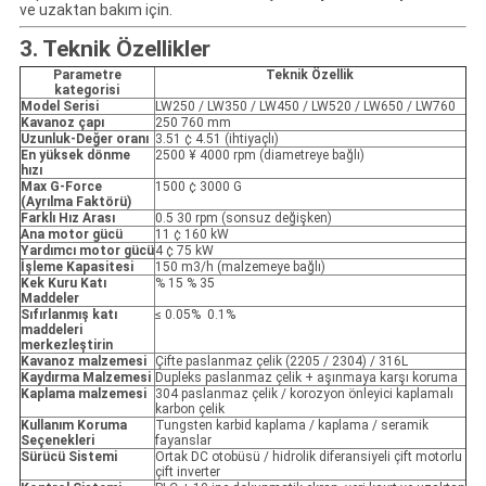
ve uzaktan bakım için.
3. Teknik Özellikler
Parametre
Teknik Özellik
kategorisi
Model Serisi
LW250 / LW350 / LW450 / LW520 / LW650 / LW760
Kavanoz çapı
250 760 mm
Uzunluk-Değer oranı
3.51 ¢ 4.51 (ihtiyaçlı)
En yüksek dönme
2500 ¥ 4000 rpm (diametreye bağlı)
hızı
Max G-Force
1500 ¢ 3000 G
(Ayrılma Faktörü)
Farklı Hız Arası
0.5 30 rpm (sonsuz değişken)
Ana motor gücü
11 ¢ 160 kW
Yardımcı motor gücü
4 ¢ 75 kW
İşleme Kapasitesi
150 m3/h (malzemeye bağlı)
Kek Kuru Katı
% 15 % 35
Maddeler
Sıfırlanmış katı
≤ 0.05% ️ 0.1%
maddeleri
merkezleştirin
Kavanoz malzemesi
Çifte paslanmaz çelik (2205 / 2304) / 316L
Kaydırma Malzemesi
Dupleks paslanmaz çelik + aşınmaya karşı koruma
Kaplama malzemesi
304 paslanmaz çelik / korozyon önleyici kaplamalı
karbon çelik
Kullanım Koruma
Tungsten karbid kaplama / kaplama / seramik
Seçenekleri
fayanslar
Sürücü Sistemi
Ortak DC otobüsü / hidrolik diferansiyeli çift motorlu
çift inverter