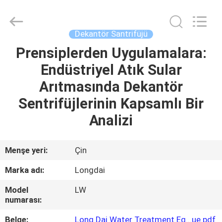
Environmental
Protection
Group
Co.,
Ltd..
Dekantör Santrifüjü
All
Rights
Prensiplerden Uygulamalara:
EVDE
Reserved.
Endüstriyel Atık Sular
ÜRÜN
Arıtmasında Dekantör
Sentrifüjlerinin Kapsamlı Bir
VIDEOLAR
Analizi
VR
Menşe yeri:
Çin
GÖSTERISI
Marka adı:
Longdai
Model
LW
BIZIM
numarası:
HAKKIMIZDA
Belge:
Long Dai Water Treatment Eq...ue.pdf