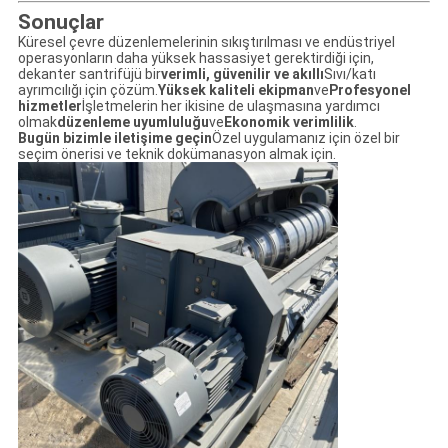
Sonuçlar
Küresel çevre düzenlemelerinin sıkıştırılması ve endüstriyel
operasyonların daha yüksek hassasiyet gerektirdiği için,
dekanter santrifüjü bir
verimli, güvenilir ve akıllı
Sıvı/katı
ayrımcılığı için çözüm.
Yüksek kaliteli ekipman
ve
Profesyonel
hizmetler
İşletmelerin her ikisine de ulaşmasına yardımcı
olmak
düzenleme uyumluluğu
ve
Ekonomik verimlilik
.
Bugün bizimle iletişime geçin
Özel uygulamanız için özel bir
seçim önerisi ve teknik dokümanasyon almak için.