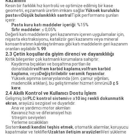
Kazanımı
Kesin bir farklılık hız kontrolü ve optimize edilmiş bir kase
geometri, eşzamanlı üretim imkanı sağlar.
Yüksek kuruluklu
pasta
ve
Düşük bulanıklıklı santral
Tipik performans şunları
içerir:
Pasta kuru katı maddeler içeriği
: %15%
Sıfır maddeler
: ≤ 0,05%
Değerli katı maddelerin geri kazanımını içeren uygulamalar için,
nişasta ekstraksiyonu, katalizör geri kazanımı veya mineral
konsantratının kalınlaştırılması gibi katı maddelerin geri kazanım
oranları aşılabilir.
% 99
.
2.3 Çetin koşullarda giyim direnci ve dayanıklılığı
Kritik bileşenler çok katmanlı korumalara sahiptir:
Kaydırma bıçakları ve boşaltma portları ile
donatılabilir
volfram karbid kaplama
,
volfram karbid
kaplama
, veya
Değiştirilebilir seramik fayanslar
.
Yüksek aşınma senaryolarında (örn. çamur yığınları,
madencilik atıkları), bu geliştirmeler hizmet ömrünü
3 ¢ 5
kere
.
2.4 Akıllı Kontrol ve Kullanıcı Dostu İşlem
Gelişmiş bir
PLC kontrol sistemi
ve a
10 inç renkli dokunmatik
ekran
, arayüzü sezgisel ve duyarlıdır.
Ana ve yardımcı motor akımları
Kavanoz hızı ve diferansiyel hızı
titreşim seviyeleri
Yerleme sıcaklıkları
Sistem
kendi kendini teşhis etmek
, otomatik alarmlar, koruyucu
kapatmalar ve teklifler
Uzaktan iletişim arayüzleri
Veri yükleme