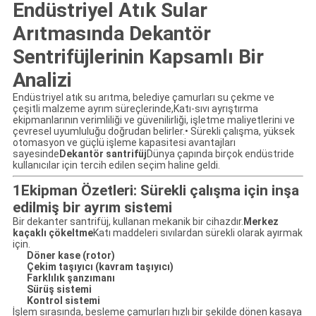
Endüstriyel Atık Sular
Arıtmasında Dekantör
Sentrifüjlerinin Kapsamlı Bir
Analizi
Endüstriyel atık su arıtma, belediye çamurları su çekme ve
çeşitli malzeme ayrım süreçlerinde,Katı-sıvı ayrıştırma
ekipmanlarının verimliliği ve güvenilirliği, işletme maliyetlerini ve
çevresel uyumluluğu doğrudan belirler.• Sürekli çalışma, yüksek
otomasyon ve güçlü işleme kapasitesi avantajları
sayesinde
Dekantör santrifüj
Dünya çapında birçok endüstride
kullanıcılar için tercih edilen seçim haline geldi.
1Ekipman Özetleri: Sürekli çalışma için inşa
edilmiş bir ayrım sistemi
Bir dekanter santrifüj, kullanan mekanik bir cihazdır.
Merkez
kaçaklı çökeltme
Katı maddeleri sıvılardan sürekli olarak ayırmak
için.
Döner kase (rotor)
Çekim taşıyıcı (kavram taşıyıcı)
Farklılık şanzımanı
Sürüş sistemi
Kontrol sistemi
İşlem sırasında, besleme çamurları hızlı bir şekilde dönen kasaya