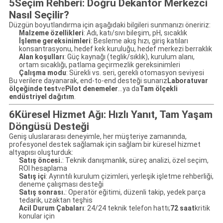
5Seçim Rehberi: Doğru Dekantör Merkezci
Nasıl Seçilir?
Düzgün boyutlandırma için aşağıdaki bilgileri sunmanızı öneririz:
Malzeme özellikleri
: Adı, katı/sıvı bileşim, pH, sıcaklık
İşleme gereksinimleri
: Besleme akış hızı, giriş katıları
konsantrasyonu, hedef kek kuruluğu, hedef merkezi berraklık
Alan koşulları
: Güç kaynağı (teglik/sıklık), kurulum alanı,
ortam sıcaklığı, patlama geçirmezlik gereksinimleri
Çalışma modu
: Sürekli vs. seri, gerekli otomasyon seviyesi
Bu verilere dayanarak, end-to-end desteği sunarız
Laboratuvar
ölçeğinde test
ve
Pilot denemeler
...ya da
Tam ölçekli
endüstriyel dağıtım
.
6Küresel Hizmet Ağı: Hızlı Yanıt, Tam Yaşam
Döngüsü Desteği
Geniş uluslararası deneyimle, her müşteriye zamanında,
profesyonel destek sağlamak için sağlam bir küresel hizmet
altyapısı oluşturduk:
Satış öncesi.
: Teknik danışmanlık, süreç analizi, özel seçim,
ROI hesaplama
Satış içi
: Ayrıntılı kurulum çizimleri, yerleşik işletme rehberliği,
deneme çalışması desteği
Satış sonrası.
: Operatör eğitimi, düzenli takip, yedek parça
tedarik, uzaktan teşhis
Acil Durum Çabaları
: 24/24 teknik telefon hattı;
72 saat
kritik
konular için