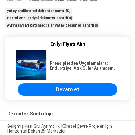
yatay endüstriyel dekanter santrifüj
Petrol endüstriyel dekanter santrifüj
Ayrım sıvıları katı maddeler yatay dekanter santrifüj
En İyi Fiyatı Alın
Prensiplerden Uygulamalara:
Endüstriyel Atık Sular Arıtmasında
Dekantör Sentrifüjlerinin
Kapsamlı Bir Analizi
Devam et
Dekantör Santrifüjü
Gelişmiş Katı-Sıvı Ayrımcılık: Küresel Çevre Projeleri için
Horizontal Dekantör Merkezici