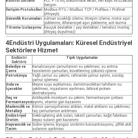
Kontrol Sistemi
PLC + 10 inç dokunmatik ekran, veri kayıt ve uzaktan
iletişim
İletişim Protokolleri
Modbus RTU / Modbus TCP / Profibus / Profinet
(ihtiyaçlı)
Güvenlik Korumaları
rulman sıcaklığı izleme, titreşim izleme, motor aşırı
yüklenme, diferansiyel aşırı yüklenme, acil durma
Titreme İzolasyonu
Kauçuk destekler / yay destekleri / temelsiz montaj
(ihtiyaç duyulmaz)
4Endüstri Uygulamaları: Küresel Endüstriyel
Sektörlere Hizmet
Endüstri
Tipik Uygulamalar
Sektörü
Belediye ve
Kanalizasyon çamurlarının su çekilmesi, su arıtma
Çevre
tesislerinin çamurları, küvetlenmiş çöküntü işleme
Petrokimya
Yağlı çamur su çekimi, rafineride çamur ayrımı, sondaj
çamur işlemesi
Gıda ve
Meyve suyu açıklaması, damıtmacılıktan tahılların su
İçecekler
çekilmesi, nişastanın ayrılması, bitkisel protein
ekstraksiyonu
İlaç ve
Antibiyotik mizelyum su çekimi, fermantasyon çorbası
Fermantasyon
ayrımı, vitamin geri kazanımı
Madencilik ve
Kömür çamaşırhanesi atıkları, metal atıkların su çekilmesi,
Metalürji
taş çamurlarının arıtılması
Endüstriyel
Elektroplating atık suları, tekstil çamurları, kağıt fabrikası
Üretim
beyaz suların geri kazanımı
Hayvancılık ve
Gübre işleme, biyogaz sindirimi konsantrasyonu, çiftlik atık
Tarım
sularının ayrılması