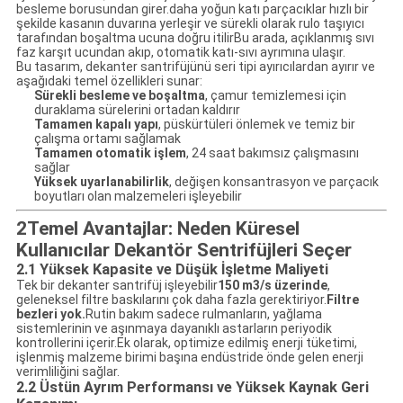
besleme borusundan girer.daha yoğun katı parçacıklar hızlı bir
şekilde kasanın duvarına yerleşir ve sürekli olarak rulo taşıyıcı
tarafından boşaltma ucuna doğru itilirBu arada, açıklanmış sıvı
faz karşıt ucundan akıp, otomatik katı-sıvı ayrımına ulaşır.
Bu tasarım, dekanter santrifüjünü seri tipi ayırıcılardan ayırır ve
aşağıdaki temel özellikleri sunar:
Sürekli besleme ve boşaltma
, çamur temizlemesi için
duraklama sürelerini ortadan kaldırır
Tamamen kapalı yapı
, püskürtüleri önlemek ve temiz bir
çalışma ortamı sağlamak
Tamamen otomatik işlem
, 24 saat bakımsız çalışmasını
sağlar
Yüksek uyarlanabilirlik
, değişen konsantrasyon ve parçacık
boyutları olan malzemeleri işleyebilir
2Temel Avantajlar: Neden Küresel
Kullanıcılar Dekantör Sentrifüjleri Seçer
2.1 Yüksek Kapasite ve Düşük İşletme Maliyeti
Tek bir dekanter santrifüj işleyebilir
150 m3/s üzerinde
,
geleneksel filtre baskılarını çok daha fazla gerektiriyor.
Filtre
bezleri yok.
Rutin bakım sadece rulmanların, yağlama
sistemlerinin ve aşınmaya dayanıklı astarların periyodik
kontrollerini içerir.Ek olarak, optimize edilmiş enerji tüketimi,
işlenmiş malzeme birimi başına endüstride önde gelen enerji
verimliliğini sağlar.
2.2 Üstün Ayrım Performansı ve Yüksek Kaynak Geri