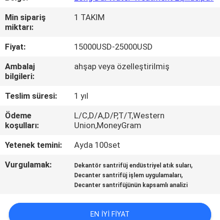
Min sipariş
1 TAKIM
FABRIKA
miktarı:
TURU
Fiyat:
15000USD-25000USD
Ambalaj
ahşap veya özelleştirilmiş
KALITE
bilgileri:
KONTROLÜ
Teslim süresi:
1 yıl
HABERLER
Ödeme
L/C,D/A,D/P,T/T,Western
koşulları:
Union,MoneyGram
Yetenek temini:
Ayda 100set
DAVALAR
Vurgulamak:
,
Dekantör santrifüj endüstriyel atık suları
,
Decanter santrifüj işlem uygulamaları
BIR
Decanter santrifüjünün kapsamlı analizi
İNDIRIM
İSTE
EN IYI FIYAT