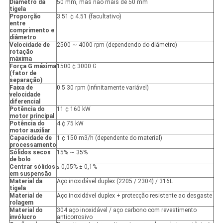
Diâmetro da
50 mm, mas não mais de 50 mm
tigela
Proporção
3.51 ¢ 4.51 (facultativo)
entre
comprimento e
diâmetro
Velocidade de
2500 ∼ 4000 rpm (dependendo do diâmetro)
rotação
máxima
Força G máxima
1500 ¢ 3000 G
(fator de
separação)
Faixa de
0.5 30 rpm (infinitamente variável)
velocidade
diferencial
Potência do
11 ¢ 160 kW
motor principal
Potência do
4 ¢ 75 kW
motor auxiliar
Capacidade de
1 ¢ 150 m3/h (dependente do material)
processamento
Sólidos secos
15% ∼ 35%
de bolo
Centrar sólidos
≤ 0,05% ± 0,1%
em suspensão
Material da
Aço inoxidável duplex (2205 / 2304) / 316L
tigela
Material de
Aço inoxidável duplex + protecção resistente ao desgaste
rolagem
Material do
304 aço inoxidável / aço carbono com revestimento
invólucro
anticorrosivo