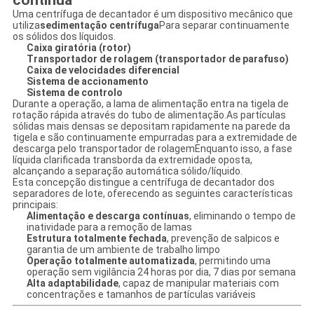
contínua
Uma centrífuga de decantador é um dispositivo mecânico que
utiliza
sedimentação centrífuga
Para separar continuamente
os sólidos dos líquidos.
Caixa giratória (rotor)
Transportador de rolagem (transportador de parafuso)
Caixa de velocidades diferencial
Sistema de accionamento
Sistema de controlo
Durante a operação, a lama de alimentação entra na tigela de
rotação rápida através do tubo de alimentação.As partículas
sólidas mais densas se depositam rapidamente na parede da
tigela e são continuamente empurradas para a extremidade de
descarga pelo transportador de rolagemEnquanto isso, a fase
líquida clarificada transborda da extremidade oposta,
alcançando a separação automática sólido/líquido.
Esta concepção distingue a centrífuga de decantador dos
separadores de lote, oferecendo as seguintes características
principais:
Alimentação e descarga contínuas
, eliminando o tempo de
inatividade para a remoção de lamas
Estrutura totalmente fechada
, prevenção de salpicos e
garantia de um ambiente de trabalho limpo
Operação totalmente automatizada
, permitindo uma
operação sem vigilância 24 horas por dia, 7 dias por semana
Alta adaptabilidade
, capaz de manipular materiais com
concentrações e tamanhos de partículas variáveis