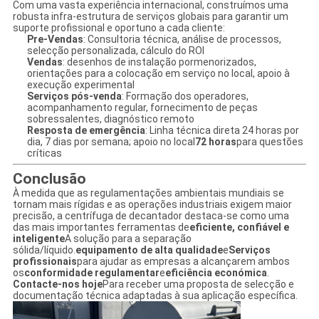
Com uma vasta experiência internacional, construímos uma
robusta infra-estrutura de serviços globais para garantir um
suporte profissional e oportuno a cada cliente:
Pre-Vendas
: Consultoria técnica, análise de processos,
selecção personalizada, cálculo do ROI
Vendas
: desenhos de instalação pormenorizados,
orientações para a colocação em serviço no local, apoio à
execução experimental
Serviços pós-venda
: Formação dos operadores,
acompanhamento regular, fornecimento de peças
sobressalentes, diagnóstico remoto
Resposta de emergência
: Linha técnica direta 24 horas por
dia, 7 dias por semana; apoio no local
72 horas
para questões
críticas
Conclusão
À medida que as regulamentações ambientais mundiais se
tornam mais rígidas e as operações industriais exigem maior
precisão, a centrífuga de decantador destaca-se como uma
das mais importantes ferramentas de
eficiente, confiável e
inteligente
A solução para a separação
sólida/líquido.
equipamento de alta qualidade
e
Serviços
profissionais
para ajudar as empresas a alcançarem ambos
os
conformidade regulamentar
e
eficiência económica
.
Contacte-nos hoje
Para receber uma proposta de selecção e
documentação técnica adaptadas à sua aplicação específica.