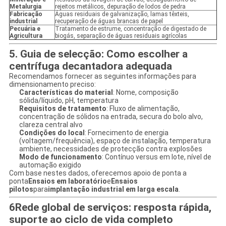
Metalurgia
rejeitos metálicos, depuração de lodos de pedra
Fabricação
Águas residuais de galvanização, lamas têxteis,
industrial
recuperação de águas brancas de papel
Pecuária e
Tratamento de estrume, concentração de digestado de
Agricultura
biogás, separação de águas residuais agrícolas
5. Guia de selecção: Como escolher a
centrífuga decantadora adequada
Recomendamos fornecer as seguintes informações para
dimensionamento preciso:
Características do material
: Nome, composição
sólida/líquido, pH, temperatura
Requisitos de tratamento
: Fluxo de alimentação,
concentração de sólidos na entrada, secura do bolo alvo,
clareza central alvo
Condições do local
: Fornecimento de energia
(voltagem/frequência), espaço de instalação, temperatura
ambiente, necessidades de protecção contra explosões
Modo de funcionamento
: Contínuo versus em lote, nível de
automação exigido
Com base nestes dados, oferecemos apoio de ponta a
ponta
Ensaios em laboratório
e
Ensaios
pilotos
para
implantação industrial em larga escala
.
6Rede global de serviços: resposta rápida,
suporte ao ciclo de vida completo