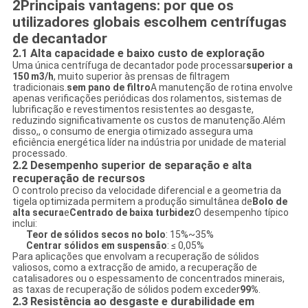
2Principais vantagens: por que os
utilizadores globais escolhem centrífugas
de decantador
2.1 Alta capacidade e baixo custo de exploração
Uma única centrífuga de decantador pode processar
superior a
150 m3/h
, muito superior às prensas de filtragem
tradicionais.
sem pano de filtro
A manutenção de rotina envolve
apenas verificações periódicas dos rolamentos, sistemas de
lubrificação e revestimentos resistentes ao desgaste,
reduzindo significativamente os custos de manutenção.Além
disso,, o consumo de energia otimizado assegura uma
eficiência energética líder na indústria por unidade de material
processado.
2.2 Desempenho superior de separação e alta
recuperação de recursos
O controlo preciso da velocidade diferencial e a geometria da
tigela optimizada permitem a produção simultânea de
Bolo de
alta secura
e
Centrado de baixa turbidez
O desempenho típico
inclui:
Teor de sólidos secos no bolo
: 15%~35%
Centrar sólidos em suspensão
: ≤ 0,05%
Para aplicações que envolvam a recuperação de sólidos
valiosos, como a extracção de amido, a recuperação de
catalisadores ou o espessamento de concentrados minerais,
as taxas de recuperação de sólidos podem exceder
99%
.
2.3 Resistência ao desgaste e durabilidade em