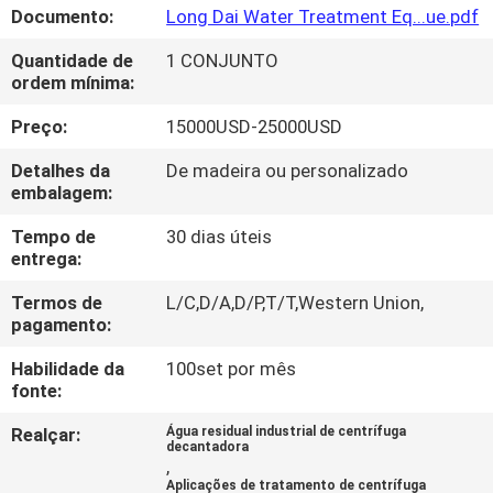
NÓS
Documento:
Long Dai Water Treatment Eq...ue.pdf
Quantidade de
1 CONJUNTO
VISITA
ordem mínima:
À
Preço:
15000USD-25000USD
FÁBRICA
Detalhes da
De madeira ou personalizado
embalagem:
CONTROLE
Tempo de
30 dias úteis
entrega:
DE
QUALIDADE
Termos de
L/C,D/A,D/P,T/T,Western Union,
pagamento:
Habilidade da
100set por mês
NOTÍCIAS
fonte:
Realçar:
Água residual industrial de centrífuga
CASOS
decantadora
,
Aplicações de tratamento de centrífuga