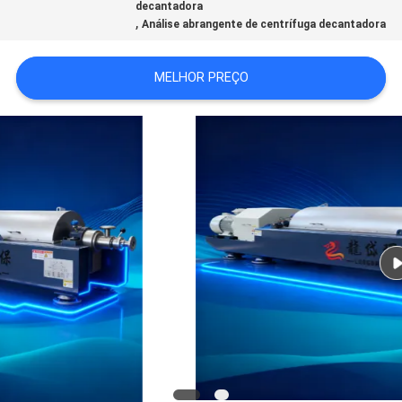
decantadora
SOLICITE
,
Análise abrangente de centrífuga decantadora
UM
ORÇAMENTO
MELHOR PREÇO
SITEMAP
POLÍTICA
DE
PRIVACIDADE