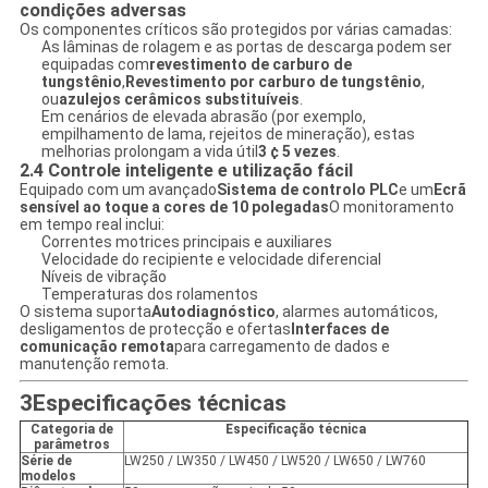
condições adversas
Os componentes críticos são protegidos por várias camadas:
As lâminas de rolagem e as portas de descarga podem ser
equipadas com
revestimento de carburo de
tungstênio
,
Revestimento por carburo de tungstênio
,
ou
azulejos cerâmicos substituíveis
.
Em cenários de elevada abrasão (por exemplo,
empilhamento de lama, rejeitos de mineração), estas
melhorias prolongam a vida útil
3 ¢ 5 vezes
.
2.4 Controle inteligente e utilização fácil
Equipado com um avançado
Sistema de controlo PLC
e um
Ecrã
sensível ao toque a cores de 10 polegadas
O monitoramento
em tempo real inclui:
Correntes motrices principais e auxiliares
Velocidade do recipiente e velocidade diferencial
Níveis de vibração
Temperaturas dos rolamentos
O sistema suporta
Autodiagnóstico
, alarmes automáticos,
desligamentos de protecção e ofertas
Interfaces de
comunicação remota
para carregamento de dados e
manutenção remota.
3Especificações técnicas
Categoria de
Especificação técnica
parâmetros
Série de
LW250 / LW350 / LW450 / LW520 / LW650 / LW760
modelos