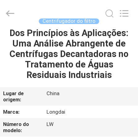
Longdai
Environmental
Protection
Group
Co.,
Centrifugador do filtro
Ltd..
All
Rights
Dos Princípios às Aplicações:
PARA
Reserved.
Uma Análise Abrangente de
CASA
Centrífugas Decantadoras no
PRODUTOS
Tratamento de Águas
Residuais Industriais
VÍDEOS
Lugar de
China
origem:
ESPETÁCULO
VR
Marca:
Longdai
Número do
LW
SOBRE
modelo: