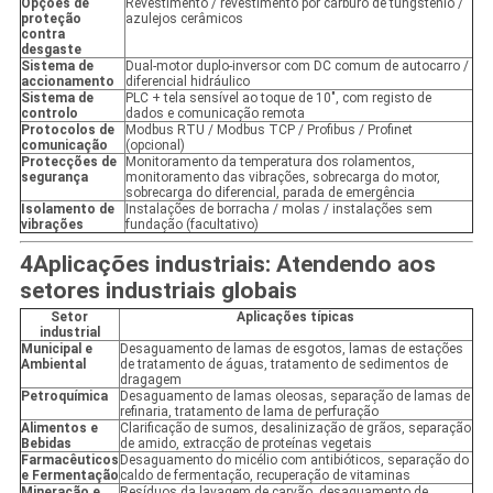
Opções de
Revestimento / revestimento por carburo de tungstênio /
proteção
azulejos cerâmicos
contra
desgaste
Sistema de
Dual-motor duplo-inversor com DC comum de autocarro /
accionamento
diferencial hidráulico
Sistema de
PLC + tela sensível ao toque de 10", com registo de
controlo
dados e comunicação remota
Protocolos de
Modbus RTU / Modbus TCP / Profibus / Profinet
comunicação
(opcional)
Protecções de
Monitoramento da temperatura dos rolamentos,
segurança
monitoramento das vibrações, sobrecarga do motor,
sobrecarga do diferencial, parada de emergência
Isolamento de
Instalações de borracha / molas / instalações sem
vibrações
fundação (facultativo)
4Aplicações industriais: Atendendo aos
setores industriais globais
Setor
Aplicações típicas
industrial
Municipal e
Desaguamento de lamas de esgotos, lamas de estações
Ambiental
de tratamento de águas, tratamento de sedimentos de
dragagem
Petroquímica
Desaguamento de lamas oleosas, separação de lamas de
refinaria, tratamento de lama de perfuração
Alimentos e
Clarificação de sumos, desalinização de grãos, separação
Bebidas
de amido, extracção de proteínas vegetais
Farmacêuticos
Desaguamento do micélio com antibióticos, separação do
e Fermentação
caldo de fermentação, recuperação de vitaminas
Mineração e
Resíduos da lavagem de carvão, desaguamento de