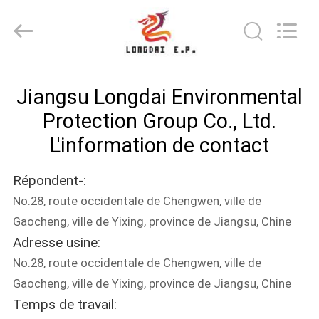
Longdai
Environmental
Protection
Group
Co.,
Ltd..
All
À
Rights
Reserved.
Jiangsu Longdai Environmental
LA
Protection Group Co., Ltd.
MAISON
L'information de contact
PRODUITS
Répondent-:
No.28, route occidentale de Chengwen, ville de
VIDÉOS
Gaocheng, ville de Yixing, province de Jiangsu, Chine
Adresse usine:
LE
No.28, route occidentale de Chengwen, ville de
SPECTACLE
Gaocheng, ville de Yixing, province de Jiangsu, Chine
Temps de travail:
VR