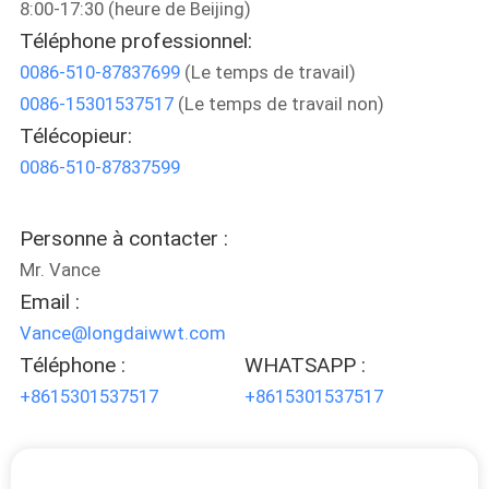
8:00-17:30 (heure de Beijing)
Téléphone professionnel:
À
0086-510-87837699
(Le temps de travail)
PROPOS
0086-15301537517
(Le temps de travail non)
DE
Télécopieur:
NOUS
0086-510-87837599
VISITE
Personne à contacter :
DE
Mr. Vance
Email :
L'USINE
Vance@longdaiwwt.com
Téléphone :
WHATSAPP :
CONTRÔLE
+8615301537517
+8615301537517
DE
LA