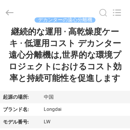
者.
Copyright
©
2021
-
デカンターの遠心分離機
2026
Jiangsu
Longdai
継続的な運用 · 高乾燥度ケー
家
Environmental
Protection
Group
キ · 低運用コスト デカンター
へ
Co.,
Ltd..
All
遠心分離機は,世界的な環境プ
Rights
Reserved.
製
ロジェクトにおけるコスト効
品
率と持続可能性を促進します
ビ
起源の場所:
中国
デ
Longdai
ブランド名:
オ
LW
モデル番号: