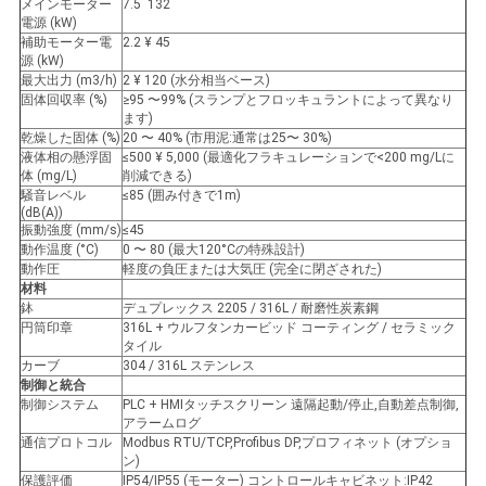
メインモーター
7.5 ̇ 132
プ
電源 (kW)
補助モーター電
2.2 ¥ 45
ラ
源 (kW)
最大出力 (m3/h)
2 ¥ 120 (水分相当ベース)
固体回収率 (%)
≥95 〜99% (スランプとフロッキュラントによって異なり
イ
ます)
乾燥した固体 (%)
20 〜 40% (市用泥:通常は25〜 30%)
バ
液体相の懸浮固
≤500 ¥ 5,000 (最適化フラキュレーションで<200 mg/Lに
体 (mg/L)
削減できる)
シ
騒音レベル
≤85 (囲み付きで1m)
(dB(A))
振動強度 (mm/s)
≤45
ー
動作温度 (°C)
0 〜 80 (最大120°Cの特殊設計)
動作圧
軽度の負圧または大気圧 (完全に閉ざされた)
ポ
材料
鉢
デュプレックス 2205 / 316L / 耐磨性炭素鋼
リ
円筒印章
316L + ウルフタンカービッド コーティング / セラミック
タイル
シ
カーブ
304 / 316L ステンレス
制御と統合
制御システム
PLC + HMIタッチスクリーン 遠隔起動/停止,自動差点制御,
ー
アラームログ
通信プロトコル
Modbus RTU/TCP,Profibus DP,プロフィネット (オプショ
ン)
保護評価
IP54/IP55 (モーター) コントロールキャビネット:IP42