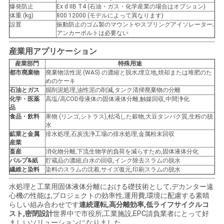
爆発防止
Ex d IIB T4 (石油・ガス・化学産業の場合はオプション)
体重 (kg)
800 12000 (モデルによって異なります)
設置
振動防止のゴム製のマウントやスプリングアイソレーター;
アンカーボルトは必要ない
産業用アプリケーション
産業部門
特殊用途
都市廃棄物
廃棄物活性泥 (WAS) の濃縮と脱水;埋立地,焼却または堆肥のた
めのケーキ
石油とガス
掘削泥処理,油性泥の削減,タンク清掃廃棄物の分離
化学・医薬
高塩/高COD母液体の固体液体分離,触媒回収,中間浄化
品
食品・飲料
果物 (リンゴ,シトラス),枯渇した穀物,大豆タンパク質,生粉の脱
水
鉱業と金属
排水処理,石炭洗浄工場の排水処理,金属粉末回収
産業
畜産
消化物分離,下流生物学的負荷を減らすため,固体液体分化
パルプ&紙
貯蔵品の濃縮,白水の回収,インク除去スラムの脱水
繊維と染料
染料のスラムの沈着,サイズ復元,印刷スラムの脱水
水処理と工業用固体液体分離における礎技術として,デカンター遠
心機の性能は,プロジェクトの効率性,運用費,環境に配慮する素晴
らしい組み合わせです
連続運転,高分離効率,低ライフサイクルコ
スト,密閉設計
世界中で市役所,工業施設,EPC請負業者にとって好
ましいソリューションになりました.