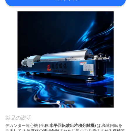
つ
い
て
工
場
ツ
ア
ー
品
製品の説明
質
デカンター遠心機 (全称:
水平回転放出堆積分離機
) は,高速回転を
活用して,固体液体の連続分離のために遠心力を発生させる機械装