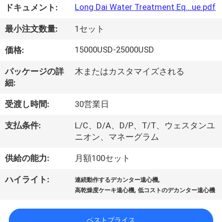
Long Dai Water Treatment Eq...ue.pdf
ドキュメント:
VR
シ
最小注文数量:
1セット
ョ
15000USD-25000USD
価格:
ー
パッケージの詳
木またはカスタマイズされる
細:
わ
受渡し時間:
30営業日
た
支払条件:
L/C、D/A、D/P、T/T、ウェスタンユ
ニオン、マネーグラム
し
供給の能力:
月額100セット
た
,
ハイライト:
連続動作するデカンター遠心機
ち
,
高乾燥度ケーキ遠心機
低コストのデカンター遠心機
に
ベストプライス