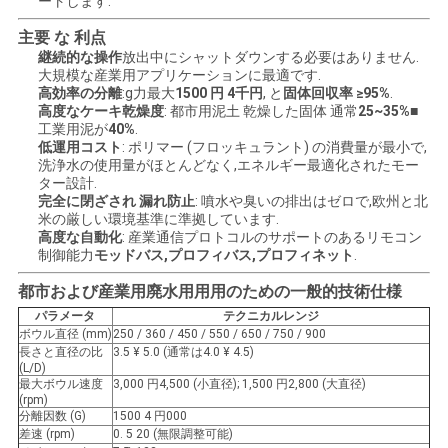
ートします.
金
主要 な 利点
を
継続的な操作
放出中にシャットダウンする必要はありません.
大規模な産業用アプリケーションに最適です.
求
高効率の分離
:g力最大
1500 円 4千円
, と
固体回収率 ≥95%
.
高度なケーキ乾燥度
: 都市用泥土 乾燥した固体 通常
25~35%
■
工業用泥が
40%
.
め
低運用コスト
: ポリマー (フロッキュラント) の消費量が最小で,
洗浄水の使用量がほとんどなく,エネルギー最適化されたモー
て
ター設計.
完全に閉ざされ 漏れ防止
: 噴水や臭いの排出はゼロで,欧州と北
く
米の厳しい環境基準に準拠しています.
高度な自動化
: 産業通信プロトコルのサポートのあるリモコン
だ
制御能力
モッドバス,プロフィバス,プロフィネット
.
さ
都市および産業用廃水用用用のための一般的技術仕様
パラメータ
テクニカルレンジ
い
ボウル直径 (mm)
250 / 360 / 450 / 550 / 650 / 750 / 900
長さと直径の比
3.5 ¥ 5.0 (通常は4.0 ¥ 4.5)
(L/D)
最大ボウル速度
3,000 円4,500 (小直径); 1,500 円2,800 (大直径)
SITEMAP
(rpm)
分離因数 (G)
1500 4 円000
差速 (rpm)
0. 5 20 (無限調整可能)