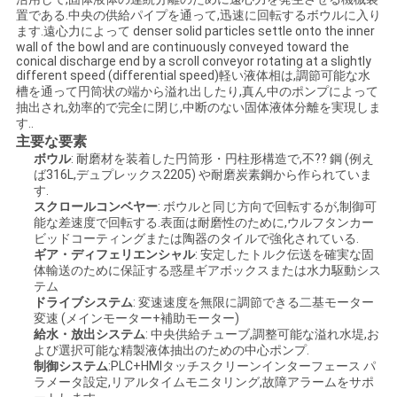
管
置である.中央の供給パイプを通って,迅速に回転するボウルに入り
ます.遠心力によって denser solid particles settle onto the inner
理
wall of the bowl and are continuously conveyed toward the
conical discharge end by a scroll conveyor rotating at a slightly
different speed (differential speed)軽い液体相は,調節可能な水
槽を通って円筒状の端から溢れ出したり,真ん中のポンプによって
ニ
抽出され,効率的で完全に閉じ,中断のない固体液体分離を実現しま
す..
主要な要素
ュ
ボウル
: 耐磨材を装着した円筒形・円柱形構造で,不?? 鋼 (例え
ば316L,デュプレックス2205) や耐磨炭素鋼から作られていま
ー
す.
スクロールコンベヤー
: ボウルと同じ方向で回転するが,制御可
ス
能な差速度で回転する.表面は耐磨性のために,ウルフタンカー
ビッドコーティングまたは陶器のタイルで強化されている.
ギア・ディフェリエンシャル
: 安定したトルク伝送を確実な固
体輸送のために保証する惑星ギアボックスまたは水力駆動シス
事
テム
ドライブシステム
: 変速速度を無限に調節できる二基モーター
件
変速 (メインモーター+補助モーター)
給水・放出システム
: 中央供給チューブ,調整可能な溢れ水堤,お
よび選択可能な精製液体抽出のための中心ポンプ.
制御システム
:PLC+HMIタッチスクリーンインターフェース パ
引
ラメータ設定,リアルタイムモニタリング,故障アラームをサポ