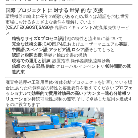
国際 プロジェクト に 対する 世界 的 な 支援
環境機器の輸出に長年の経験があるため,我々は,認証を含む,世界
市場におけるさまざまな要件を理解しています
(
CE,ATEX,GOST,SASO
多言語のドキュメント,物流,販売後サービ
ス
精密なサイズ&プロセス設計
泥の特性と流出量に基づいて
完全な技術文書
: CAD図,P&ID,およびユーザーマニュアル
英語,
中国語,スペイン語,アラビア語,ロシア語
そしてもっと
認証と税関支援
: 準拠と輸出文書の援助
現地での運用と訓練
: 設置指導,操作者訓練,遠隔診断
信頼 の ある 部品 供給
: グローバル インベントリ
48時間間の派
遣約束
廃棄物処理や工業用固体-液体分離プロジェクトを計画している場
合は,あなたの飼料泥の特性と容量要件を教えてください.
プロフェ
ッショナルで効率的で費用対効果の高いデカンター遠心分離機ソ
リューション
持続可能性,規制の遵守,そして卓越した運用を達成す
るのに役立ちます.