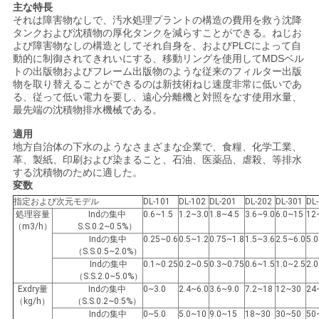
管
主な特長
それは障害物なしで、汚水処理プラントの構造の費用を救う沈降
タンクおよび沈積物の厚化タンクを減らすことができる。ねじお
理
よび障害物なしの構造としてそれ自身を、およびPLCによって自
動的に制御されてきれいにする、移動リングを使用してMDSベル
トの出版物およびフレーム出版物のような従来のフィルター出版
物を取り替えることができるのは新技術ねじ速度非常に低いであ
ニ
る、従って低い電力を要し、遠心分離機と対照をなす使用水量、
最先端の沈積物排水機械である。
ュ
適用
ー
地方自治体の下水のようなさまざまな企業で、食糧、化学工業、
革、製紙、印刷および染まること、石油、医薬品、虐殺、等排水
ス
する沈積物のために適した。
変数
指定および次元モデル
DL-101
DL-102
DL-201
DL-202
DL-301
DL
処理容量
Indの集中
0.6~1.5
1.2~3.0
1.8~4.5
3.6~9.0
6.0~15
12
事
（m3/h）
S.S.0.2~0.5%）
Indの集中
0.25~0.6
0.5~1.2
0.75~1.8
1.5~3.6
2.5~6.0
5.
件
（S.S.0.5~2.0%）
Indの集中
0.1~0.25
0.2~0.5
0.3~0.75
0.6~1.5
1.0~2.5
2.0
（S.S.2.0~5.0%）
Exdry量
Indの集中
0~3.0
2.4~6.0
3.6~9.0
7.2~18
12~30
24
引
（kg/h）
（S.S.0.2~0.5%）
Indの集中
0~5.0
5.0~10
9.0~15
18~30
30~50
50