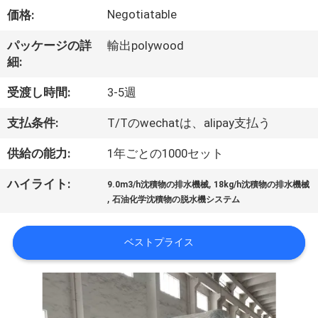
Negotiatable
VR
価格:
シ
パッケージの詳
輸出polywood
細:
ョ
受渡し時間:
3-5週
ー
支払条件:
T/Tのwechatは、alipay支払う
わ
供給の能力:
1年ごとの1000セット
た
,
ハイライト:
9.0m3/h沈積物の排水機械
18kg/h沈積物の排水機械
,
石油化学沈積物の脱水機システム
し
た
ベストプライス
ち
に