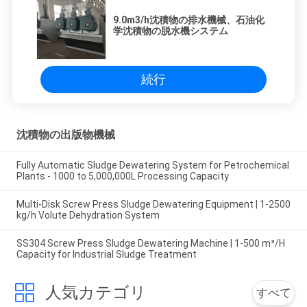
9.0m3/h沈積物の排水機械、石油化
学沈積物の脱水機システム
続行
沈積物の出版物機械
Fully Automatic Sludge Dewatering System for Petrochemical
Plants - 1000 to 5,000,000L Processing Capacity
Multi-Disk Screw Press Sludge Dewatering Equipment | 1-2500
kg/h Volute Dehydration System
SS304 Screw Press Sludge Dewatering Machine | 1-500 m³/H
Capacity for Industrial Sludge Treatment
人気カテゴリ
すべて