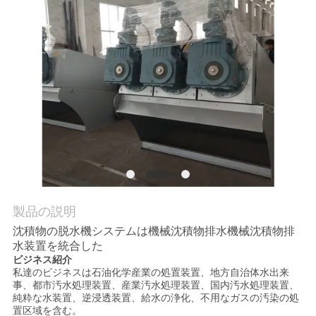
つ
い
て
工
場
ツ
ア
製品の説明
ー
沈積物の脱水機システムは機械沈積物排水機械沈積物排
水装置を統合した
ビジネス紹介
品
私達のビジネスは石油化学産業の処置装置、地方自治体水出来
事、都市汚水処理装置、産業汚水処理装置、国内汚水処理装置、
質
純粋な水装置、逆浸透装置、給水の浄化、不用なガスの汚染の処
置区域を含む。