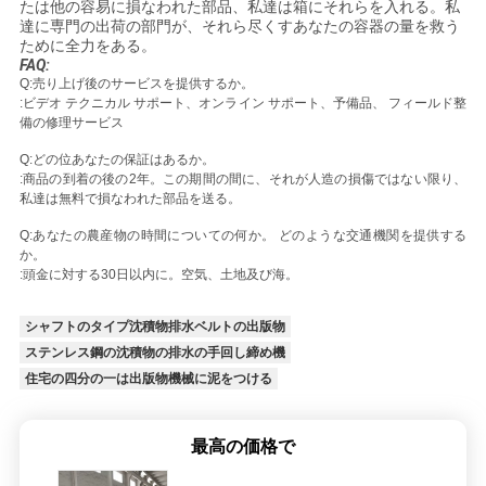
たは他の容易に損なわれた部品、私達は箱にそれらを入れる。私
達に専門の出荷の部門が、それら尽くすあなたの容器の量を救う
ために全力をある。
FAQ:
Q:売り上げ後のサービスを提供するか。
:ビデオ テクニカル サポート、オンライン サポート、予備品、
フィールド整
備の修理サービス
Q:どの位あなたの保証はあるか。
:商品の到着の後の2年。この期間の間に、それが人造の損傷ではない限り、
私達は無料で損なわれた部品を送る。
Q:あなたの農産物の時間についての何か。
どのような交通機関を提供する
か。
:頭金に対する30日以内に。空気、土地及び海。
シャフトのタイプ沈積物排水ベルトの出版物
ステンレス鋼の沈積物の排水の手回し締め機
住宅の四分の一は出版物機械に泥をつける
最高の価格で