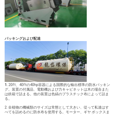
パッキングおよび配達
1.
20ft、40ftの40hp容器による国際的な輸出標準の防水パッキン
グ。装置の付属品、電動機および力キャビネットは木の場合また
は鉄箱で詰まる。他の装置は色縞のプラスチック布によって詰ま
る。
2. 全植物の機械類のサイズは常態として大きい、従って私達はす
べてを詰めるのに防水布を使用する。モーター、ギヤ ボックスま