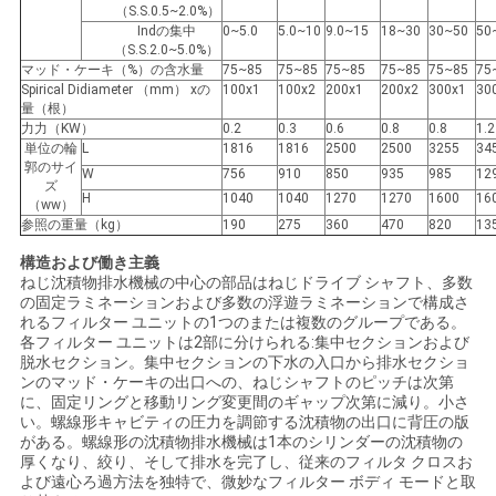
金
（S.S.0.5~2.0%）
Indの集中
0~5.0
5.0~10
9.0~15
18~30
30~50
50
（S.S.2.0~5.0%）
を
マッド・ケーキ（%）の含水量
75~85
75~85
75~85
75~85
75~85
75
Spirical Didiameter （mm） xの
100x1
100x2
200x1
200x2
300x1
30
求
量（根）
力力（KW）
0.2
0.3
0.6
0.8
0.8
1.2
め
単位の輪
L
1816
1816
2500
2500
3255
34
郭のサイ
W
756
910
850
935
985
12
ズ
て
H
1040
1040
1270
1270
1600
16
（ww）
参照の重量（kg）
190
275
360
470
820
13
く
構造および働き主義
だ
ねじ沈積物排水機械の中心の部品はねじドライブ シャフト、多数
の固定ラミネーションおよび多数の浮遊ラミネーションで構成さ
さ
れるフィルター ユニットの1つのまたは複数のグループである。
各フィルター ユニットは2部に分けられる:集中セクションおよび
脱水セクション。集中セクションの下水の入口から排水セクショ
い
ンのマッド・ケーキの出口への、ねじシャフトのピッチは次第
に、固定リングと移動リング変更間のギャップ次第に減り。小さ
い。螺線形キャビティの圧力を調節する沈積物の出口に背圧の版
がある。螺線形の沈積物排水機械は1本のシリンダーの沈積物の
地
厚くなり、絞り、そして排水を完了し、従来のフィルタ クロスお
よび遠心ろ過方法を独特で、微妙なフィルター ボディ モードと取