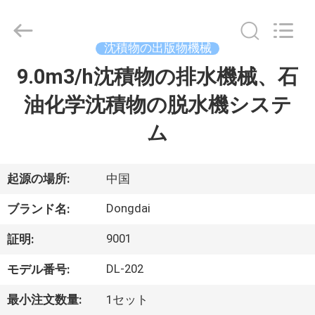
者.
Copyright
©
2021
-
沈積物の出版物機械
2026
Jiangsu
Longdai
9.0m3/h沈積物の排水機械、石
家
Environmental
Protection
Group
油化学沈積物の脱水機システ
へ
Co.,
Ltd..
All
ム
Rights
Reserved.
製
品
起源の場所:
中国
Dongdai
ブランド名:
ビ
9001
証明:
デ
DL-202
モデル番号:
オ
最小注文数量:
1セット