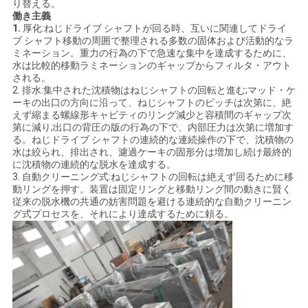
図
り替える。
働き主義
1.
厚化:ねじドライブ シャフトが回る時、互いに関連してドライ
ブ シャフト移動の周囲で整理される多数の固体および活動的なラ
プ
ミネーション。重力の行為の下で急速な集中を達成するために、
水は比較的移動ラミネーションのギャップからフィルタ・アウト
ラ
される。
2. 排水:集中された沈積物はねじシャフトの回転と進む;マッド・ケ
イ
ーキの出口の方向に沿って、ねじシャフトのピッチは次第に、絶
えず縮まる螺線形キャビティのリング減少と容積間のギャップ次
バ
第に減り;出口の背圧の版の行為の下で、内部圧力は次第に増加す
る。ねじドライブ シャフトの連続的な連続操作の下で、沈積物の
水は絞られ、排出され、濾過ケーキの固形分は増加し続け最終的
シ
に沈積物の連続的な脱水を達成する。
3. 自動クリーニング式:ねじシャフトの回転は絶えず回るために移
ー
動リングを押す。装置は固定リングと移動リング間の動きに賢く
従来の脱水機の共通の妨害問題を避ける連続的な自動クリーニン
ポ
グ式プロセスを、それにより達成するために頼る。
リ
シ
ー