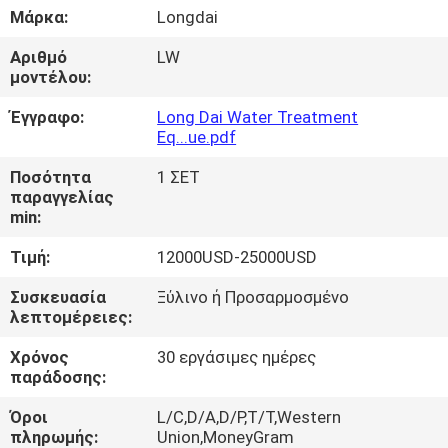
ΕΜΆΣ
Μάρκα:
Longdai
Αριθμό
LW
ΠΕΡΙΟΔΕΊΑ
μοντέλου:
ΣΤΟ
Έγγραφο:
Long Dai Water Treatment
Eq...ue.pdf
ΕΡΓΟΣΤΆΣΙΟ
Ποσότητα
1 ΣΕΤ
παραγγελίας
ΈΛΕΓΧΟΣ
min:
ΠΟΙΌΤΗΤΑΣ
Τιμή:
12000USD-25000USD
Συσκευασία
Ξύλινο ή Προσαρμοσμένο
ΕΙΔΉΣΕΙΣ
λεπτομέρειες:
Χρόνος
30 εργάσιμες ημέρες
ΥΠΟΘΈΣΕΙΣ
παράδοσης:
Όροι
L/C,D/A,D/P,T/T,Western
ΖΗΤΉΣΤΕ
πληρωμής:
Union,MoneyGram