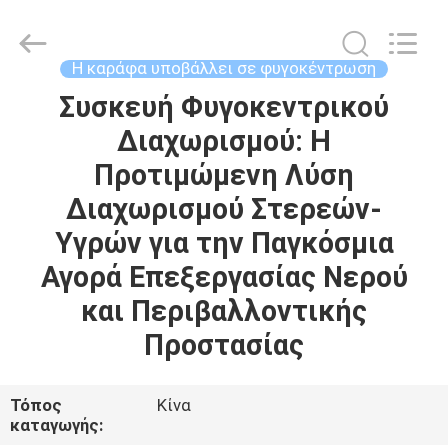
Jiangsu
Longdai
Environmental
Protection
Group
Η καράφα υποβάλλει σε φυγοκέντρωση
Co.,
Ltd..
All
Συσκευή Φυγοκεντρικού
ΣΠΊΤΙ
Rights
Reserved.
Διαχωρισμού: Η
ΠΡΟΪΌΝΤΑ
Προτιμώμενη Λύση
Διαχωρισμού Στερεών-
ΒΊΝΤΕΟ
Υγρών για την Παγκόσμια
Αγορά Επεξεργασίας Νερού
ΕΜΦΆΝΙΣΗ
και Περιβαλλοντικής
VR
Προστασίας
ΣΧΕΤΙΚΆ
Τόπος
Κίνα
ΜΕ
καταγωγής: