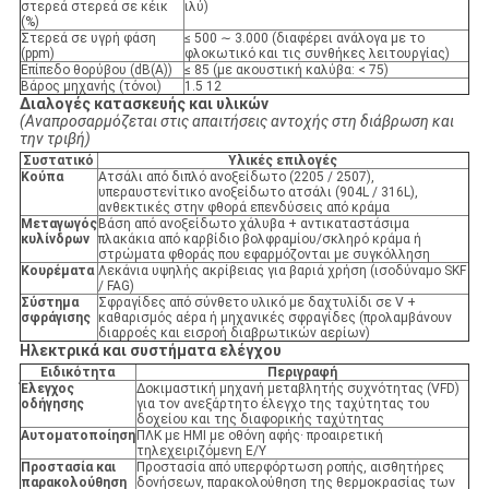
στερεά στερεά σε κέικ
ιλύ)
(%)
Στερεά σε υγρή φάση
≤ 500 ∼ 3.000 (διαφέρει ανάλογα με το
(ppm)
φλοκωτικό και τις συνθήκες λειτουργίας)
Επίπεδο θορύβου (dB(A))
≤ 85 (με ακουστική καλύβα: < 75)
Βάρος μηχανής (τόνοι)
1.5 12
Διαλογές κατασκευής και υλικών
(Αναπροσαρμόζεται στις απαιτήσεις αντοχής στη διάβρωση και
την τριβή)
Συστατικό
Υλικές επιλογές
Κούπα
Ατσάλι από διπλό ανοξείδωτο (2205 / 2507),
υπεραυστενίτικο ανοξείδωτο ατσάλι (904L / 316L),
ανθεκτικές στην φθορά επενδύσεις από κράμα
Μεταγωγός
Βάση από ανοξείδωτο χάλυβα + αντικαταστάσιμα
κυλίνδρων
πλακάκια από καρβίδιο βολφραμίου/σκληρό κράμα ή
στρώματα φθοράς που εφαρμόζονται με συγκόλληση
Κουρέματα
Λεκάνια υψηλής ακρίβειας για βαριά χρήση (ισοδύναμο SKF
/ FAG)
Σύστημα
Σφραγίδες από σύνθετο υλικό με δαχτυλίδι σε V +
σφράγισης
καθαρισμός αέρα ή μηχανικές σφραγίδες (προλαμβάνουν
διαρροές και εισροή διαβρωτικών αερίων)
Ηλεκτρικά και συστήματα ελέγχου
Ειδικότητα
Περιγραφή
Έλεγχος
Δοκιμαστική μηχανή μεταβλητής συχνότητας (VFD)
οδήγησης
για τον ανεξάρτητο έλεγχο της ταχύτητας του
δοχείου και της διαφορικής ταχύτητας
Αυτοματοποίηση
ΠΛΚ με HMI με οθόνη αφής· προαιρετική
τηλεχειριζόμενη Ε/Υ
Προστασία και
Προστασία από υπερφόρτωση ροπής, αισθητήρες
παρακολούθηση
δονήσεων, παρακολούθηση της θερμοκρασίας των