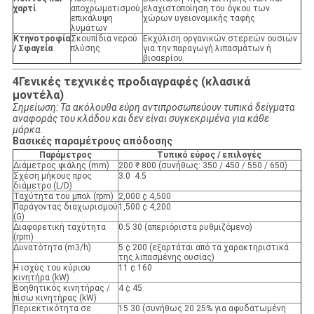
χαρτί
αποχρωματισμού,
ελαχιστοποίηση του όγκου των
επικάλυψη
χώρων υγειονομικής ταφής
λυμάτων
Κτηνοτροφία
Σκουπίδια νερού
Εκχύλιση οργανικών στερεών ουσιών
/ Σφαγεία
πλύσης
για την παραγωγή λιπασμάτων ή
βιοαερίου
4Γενικές τεχνικές προδιαγραφές (κλασικά
μοντέλα)
Σημείωση: Τα ακόλουθα εύρη αντιπροσωπεύουν τυπικά δείγματα
αναφοράς του κλάδου και δεν είναι συγκεκριμένα για κάθε
μάρκα.
Βασικές παραμέτρους απόδοσης
Παράμετρος
Τυπικό εύρος / επιλογές
Διάμετρος φιάλης (mm)
200 ₹ 800 (συνήθως: 350 / 450 / 550 / 650)
Σχέση μήκους προς
3.0 ️ 4.5
διάμετρο (L/D)
Ταχύτητα του μπολ (rpm)
2,000 ¢ 4,500
Παράγοντας διαχωρισμού
1,500 ¢ 4,200
(G)
Διαφορετική ταχύτητα
0.5 30 (απεριόριστα ρυθμιζόμενο)
(rpm)
Δυνατότητα (m3/h)
5 ¢ 200 (εξαρτάται από τα χαρακτηριστικά
της λιπασμένης ουσίας)
Η ισχύς του κύριου
11 ¢ 160
κινητήρα (kW)
Βοηθητικός κινητήρας /
4 ¢ 45
πίσω κινητήρας (kW)
Περιεκτικότητα σε
15 30 (συνήθως 20 25% για αφυδατωμένη