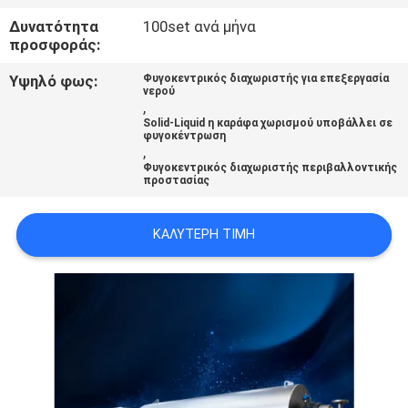
ΜΙΑ
Δυνατότητα
100set ανά μήνα
προσφοράς:
ΠΡΟΣΦΟΡΆ
Υψηλό φως:
Φυγοκεντρικός διαχωριστής για επεξεργασία
νερού
SITEMAP
,
Solid-Liquid η καράφα χωρισμού υποβάλλει σε
φυγοκέντρωση
,
ΠΟΛΙΤΙΚΉ
Φυγοκεντρικός διαχωριστής περιβαλλοντικής
προστασίας
ΑΠΟΡΡΉΤΟΥ
ΚΑΛΎΤΕΡΗ ΤΙΜΉ