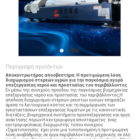
Περιγραφή προϊόντων
Αποκεντρωτήρας αποσβεστήρα: Η προτιμώμενη λύση
διαχωρισμού στερεών υγρών για την παγκόσμια αγορά
επεξεργασίας νερού και προστασίας του περιβάλλοντος
Εν μέσω της συνεχούς προόδου της παγκόσμιας βιομηχανίας
επεξεργασίας νερού και προστασίας του περιβάλλοντος,Η
απόδοση διαχωρισμού στερεών-ρευστών ουσιών επηρεάζει
άμεσα το λειτουργικό κόστος και τη συμμόρφωση των
εγκαταστάσεων επεξεργασίας λυμάτων με τις κανονιστικές
διατάξεις, βιομηχανικά συστήματα προεπεξεργασίας και έργα
ανάκτησης πόρων.Η κεντροριφύγα αποστάγματος ̇ ένας
κεντροριφύλακας διαχωριστής τύπου συνεχούς
ιζηματοποίησης ̇ έχει γίνει μια τυποποιημένη ή προτιμώμενη
λύση αναβάθμισης σε έργα περιβαλλοντικής μηχανικής σε όλη