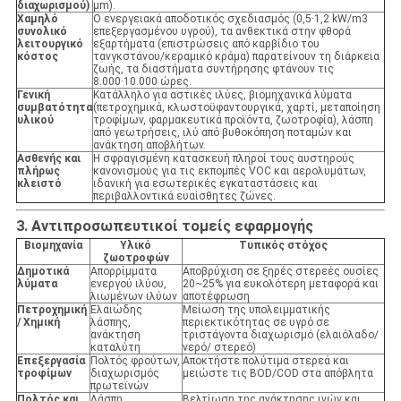
διαχωρισμού)
μm).
Χαμηλό
Ο ενεργειακά αποδοτικός σχεδιασμός (0,5·1,2 kW/m3
συνολικό
επεξεργασμένου υγρού), τα ανθεκτικά στην φθορά
λειτουργικό
εξαρτήματα (επιστρώσεις από καρβίδιο του
κόστος
τανγκστάνου/κεραμικό κράμα) παρατείνουν τη διάρκεια
ζωής, τα διαστήματα συντήρησης φτάνουν τις
8.000·10.000 ώρες.
Γενική
Κατάλληλο για αστικές ιλύες, βιομηχανικά λύματα
συμβατότητα
(πετροχημικά, κλωστοϋφαντουργικά, χαρτί, μεταποίηση
υλικού
τροφίμων, φαρμακευτικά προϊόντα, ζωοτροφία), λάσπη
από γεωτρήσεις, ιλύ από βυθοκόπηση ποταμών και
ανάκτηση αποβλήτων.
Ασθενής και
Η σφραγισμένη κατασκευή πληροί τους αυστηρούς
πλήρως
κανονισμούς για τις εκπομπές VOC και αερολυμάτων,
κλειστό
ιδανική για εσωτερικές εγκαταστάσεις και
περιβαλλοντικά ευαίσθητες ζώνες.
3. Αντιπροσωπευτικοί τομείς εφαρμογής
Βιομηχανία
Υλικό
Τυπικός στόχος
ζωοτροφών
Δημοτικά
Απορρίμματα
Αποβρύχιση σε ξηρές στερεές ουσίες
λύματα
ενεργού ιλύου,
20~25% για ευκολότερη μεταφορά και
λιωμένων ιλύων
αποτέφρωση
Πετροχημική
Ελαιώδης
Μείωση της υπολειμματικής
/ Χημική
λάσπης,
περιεκτικότητας σε υγρό σε
ανάκτηση
τριστάγοντα διαχωρισμό (ελαιόλαδο/
καταλύτη
νερό/ στερεό)
Επεξεργασία
Πολτός φρούτων,
Αποκτήστε πολύτιμα στερεά και
τροφίμων
διαχωρισμός
μειώστε τις BOD/COD στα απόβλητα
πρωτεϊνών
Πολτός και
Λάσπη
Βελτίωση της ανάκτησης ινών και