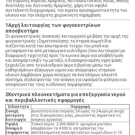
την Ευρώπη, Βόρειας Αμερικής, Νοτιοανατολικής Ασίας, Μέσης
Ανατολής και Λατινικής Αμερικής, χάρη στον υψηλό
συντελεστή διαχωρισμού, την ευρεία προσαρμοστικότητα του
υλικού και την ελάχιστη χειροκίνητη παρέμβαση.
1Αρχή λειτουργίας των φυγοκεντρίκων
αποσβεστήρα
Οι φυγοκεντρικές συσκευές λειτουργούν με βάση την αρχή της
φυγοκεντρικής ιζηματοποίησης.τα στερεά σωματίδια
πιέζονται κατά του εσωτερικού τοίχου του μπολ και
μεταφέρονται από μεταγωγικό κυλίνδρου (που λειτουργεί με
διαφορική ταχύτητα) προς το κωνικό άκρο για αποβλήτωση
και αποφόρτισηΕν τω μεταξύ, η διασαφηνισμένη υγρή φάση
ξεχειλίζει από το κυλινδρικό άκρο ή βγαίνει μέσω των
καθορισμένων εξαγωγών υγρού.και απορρίψεις στερεών
υλικών λαμβάνουν χώρα συνεχώς σε ένα πλήρως κλειστό
σύστημα, εξαλείφοντας την ανάγκη για υφάσματα φίλτρου και
αποφεύγοντας τους κινδύνους συμφόρησης.
2Κεντρικά πλεονεκτήματα για επεξεργασία νερού
και περιβαλλοντικές εφαρμογές
Ειδικότητα
Περιγραφή
Συνεχή
Δυνατότητα λειτουργίας 24 ώρες το 24ωρο με ανοχή
αυτόματη
στις διακυμάνσεις ροής, μειώνοντας σημαντικά τις
λειτουργία
ανάγκες εργασίας.
Υψηλή
Τυπικό εύρος: 2.000-4000 G· ορισμένα μοντέλα
δύναμη G
υπερβαίνουν τα 4.000 G, επιτρέποντας την
(παράγοντας
αποτελεσματική συλλογή λεπτών σωματιδίων (< 10