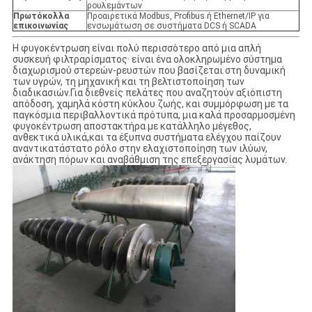
ρουλεμάντων
Πρωτόκολλα
Προαιρετικά Modbus, Profibus ή Ethernet/IP για
επικοινωνίας
ενσωμάτωση σε συστήματα DCS ή SCADA
Η φυγοκέντρωση είναι πολύ περισσότερο από μια απλή
συσκευή φιλτραρίσματος· είναι ένα ολοκληρωμένο σύστημα
διαχωρισμού στερεών-ρευστών που βασίζεται στη δυναμική
των υγρών, τη μηχανική και τη βελτιστοποίηση των
διαδικασιών.Για διεθνείς πελάτες που αναζητούν αξιόπιστη
απόδοση, χαμηλά κόστη κύκλου ζωής, και συμμόρφωση με τα
παγκόσμια περιβαλλοντικά πρότυπα, μια καλά προσαρμοσμένη
φυγοκέντρωση αποστακτήρα με κατάλληλο μέγεθος,
ανθεκτικά υλικά,και τα έξυπνα συστήματα ελέγχου παίζουν
αναντικατάστατο ρόλο στην ελαχιστοποίηση των ιλύων,
ανάκτηση πόρων και αναβάθμιση της επεξεργασίας λυμάτων.