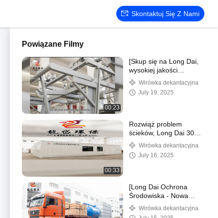
Skontaktuj Się Z Nami
Powiązane Filmy
[Skup się na Long Dai,
wysokiej jakości
sprzęcie do ochrony
Wirówka dekantacyjna
środowiska na scenie]
July 19, 2025
00:23
Rozwiąż problem
ścieków, Long Dai 30
ton zintegrowanego
Wirówka dekantacyjna
sprzętu w akcji!
July 16, 2025
00:33
[Long Dai Ochrona
Środowiska - Nowa
Podróż w Przyszłość]
Wirówka dekantacyjna