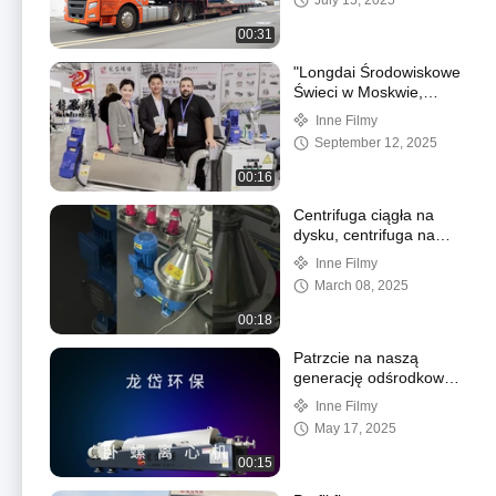
July 15, 2025
00:31
"Longdai Środowiskowe
Świeci w Moskwie,
tworząc nowe
Inne Filmy
osiągnięcia na scenie
September 12, 2025
międzynarodowej"
00:16
Centrifuga ciągła na
dysku, centrifuga na
dysku stożkowym
Inne Filmy
March 08, 2025
00:18
Patrzcie na naszą
generację odśrodkowo-
zapalników!
Inne Filmy
May 17, 2025
00:15