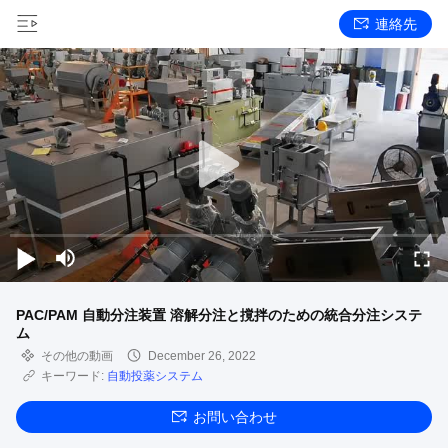
連絡先
PAC/PAM 自動分注装置 溶解分注と撹拌のための統合分注システ
ム
その他の動画
December 26, 2022
キーワード:
自動投薬システム
お問い合わせ