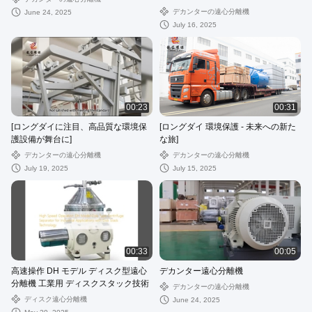
デカンターの遠心分離機
June 24, 2025
July 16, 2025
00:23
00:31
[ロングダイに注目、高品質な環境保
[ロングダイ 環境保護 - 未来への新た
護設備が舞台に]
な旅]
デカンターの遠心分離機
デカンターの遠心分離機
July 19, 2025
July 15, 2025
00:33
00:05
高速操作 DH モデル ディスク型遠心
デカンター遠心分離機
分離機 工業用 ディスクスタック技術
デカンターの遠心分離機
ディスク遠心分離機
June 24, 2025