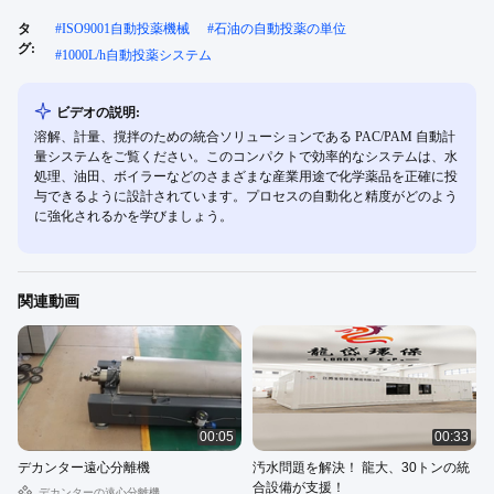
タ
#
ISO9001自動投薬機械
#
石油の自動投薬の単位
グ:
#
1000L/h自動投薬システム
ビデオの説明:
溶解、計量、撹拌のための統合ソリューションである PAC/PAM 自動計
量システムをご覧ください。このコンパクトで効率的なシステムは、水
処理、油田、ボイラーなどのさまざまな産業用途で化学薬品を正確に投
与できるように設計されています。プロセスの自動化と精度がどのよう
に強化されるかを学びましょう。
関連動画
00:05
00:33
デカンター遠心分離機
汚水問題を解決！ 龍大、30トンの統
合設備が支援！
デカンターの遠心分離機