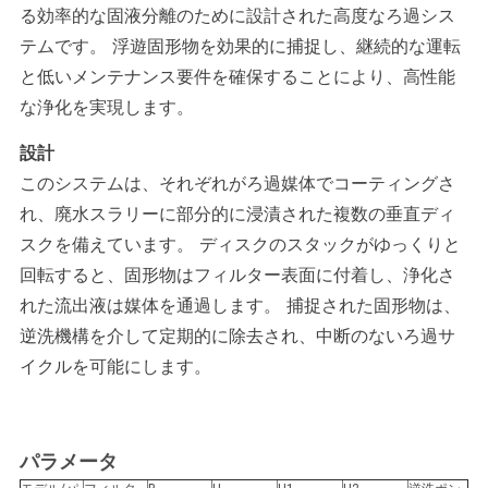
管
る効率的な固液分離のために設計された高度なろ過シス
テムです。 浮遊固形物を効果的に捕捉し、継続的な運転
理
と低いメンテナンス要件を確保することにより、高性能
な浄化を実現します。
ニ
設計
ュ
このシステムは、それぞれがろ過媒体でコーティングさ
れ、廃水スラリーに部分的に浸漬された複数の垂直ディ
ー
スクを備えています。 ディスクのスタックがゆっくりと
ス
回転すると、固形物はフィルター表面に付着し、浄化さ
れた流出液は媒体を通過します。 捕捉された固形物は、
逆洗機構を介して定期的に除去され、中断のないろ過サ
事
イクルを可能にします。
件
引
パラメータ