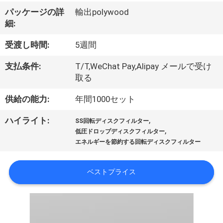
VR
パッケージの詳
輸出polywood
細:
シ
受渡し時間:
5週間
ョ
支払条件:
T/T,WeChat Pay,Alipay メールで受け
ー
取る
供給の能力:
年間1000セット
わ
,
ハイライト:
SS回転ディスクフィルター
た
,
低圧ドロップディスクフィルター
し
エネルギーを節約する回転ディスクフィルター
た
ベストプライス
ち
に