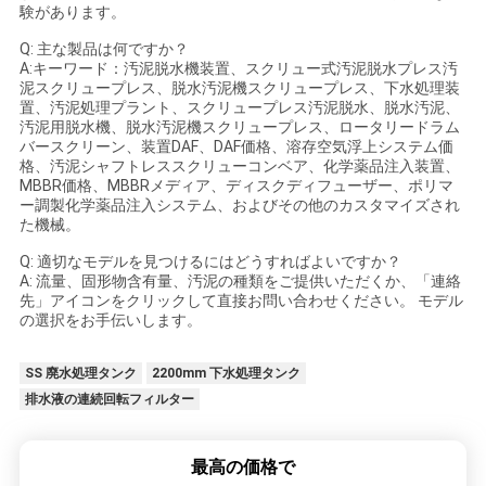
験があります。
Q: 主な製品は何ですか？
A:キーワード：汚泥脱水機装置、スクリュー式汚泥脱水プレス汚
泥スクリュープレス、脱水汚泥機スクリュープレス、下水処理装
置、汚泥処理プラント、スクリュープレス汚泥脱水、脱水汚泥、
汚泥用脱水機、脱水汚泥機スクリュープレス、ロータリードラム
バースクリーン、装置DAF、DAF価格、溶存空気浮上システム価
格、汚泥シャフトレススクリューコンベア、化学薬品注入装置、
MBBR価格、MBBRメディア、ディスクディフューザー、ポリマ
ー調製化学薬品注入システム、およびその他のカスタマイズされ
た機械。
Q: 適切なモデルを見つけるにはどうすればよいですか？
A: 流量、固形物含有量、汚泥の種類をご提供いただくか、「連絡
先」アイコンをクリックして直接お問い合わせください。 モデル
の選択をお手伝いします。
SS 廃水処理タンク
2200mm 下水処理タンク
排水液の連続回転フィルター
最高の価格で