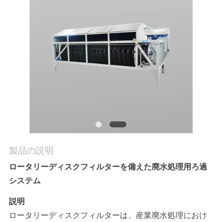
つ
い
て
工
場
ツ
ア
製品の説明
ー
ロータリーディスクフィルターを備えた廃水処理用ろ過
システム
品
説明
質
ロータリーディスクフィルターは、産業廃水処理におけ