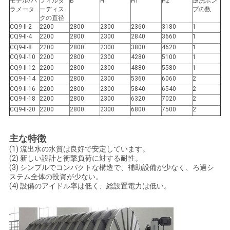
モデル/パ
フィルタ
B
H
H1
H2
逆洗ポン
金
ラメータ
ーディス
プの数
クの直径
を
CQ9-II-2
2200
2800
2300
2360
3180
1
CQ9-II-4
2200
2800
2300
2840
3660
1
求
CQ9-II-8
2200
2800
2300
3800
4620
1
CQ9-II-10
2200
2800
2300
4280
5100
1
め
CQ9-II-12
2200
2800
2300
4880
5580
1
CQ9-II-14
2200
2800
2300
5360
6060
2
て
CQ9-II-16
2200
2800
2300
5840
6540
2
CQ9-II-18
2200
2800
2300
6320
7020
2
く
CQ9-II-20
2200
2800
2300
6800
7500
2
だ
主な特徴
(1) 流出水の水質は良好で安定しています。
さ
(2) 新しい設計と衝撃負荷に対する耐性。
(3) シンプルでコンパクトな構造で、補助設備が少なく、ろ過シ
い
ステム全体の投資が少ない。
(4) 設備のアイドル率は低く、総設置電力は低い。
地