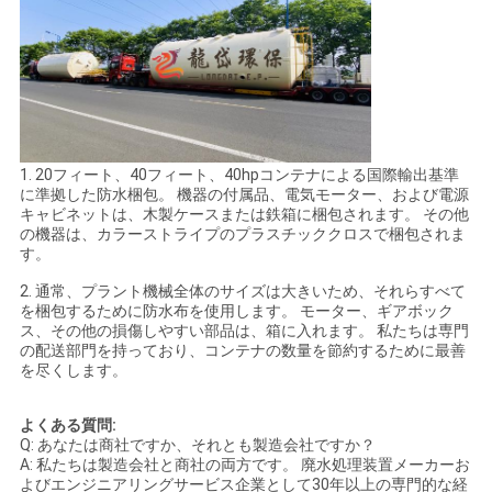
1. 20フィート、40フィート、40hpコンテナによる国際輸出基準
に準拠した防水梱包。 機器の付属品、電気モーター、および電源
キャビネットは、木製ケースまたは鉄箱に梱包されます。 その他
の機器は、カラーストライプのプラスチッククロスで梱包されま
す。
2. 通常、プラント機械全体のサイズは大きいため、それらすべて
を梱包するために防水布を使用します。 モーター、ギアボック
ス、その他の損傷しやすい部品は、箱に入れます。 私たちは専門
の配送部門を持っており、コンテナの数量を節約するために最善
を尽くします。
よくある質問:
Q: あなたは商社ですか、それとも製造会社ですか？
A: 私たちは製造会社と商社の両方です。 廃水処理装置メーカーお
よびエンジニアリングサービス企業として30年以上の専門的な経