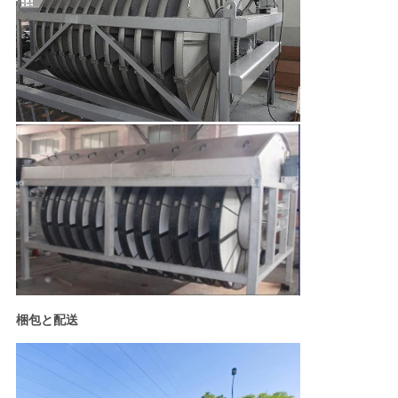
図
プ
ラ
イ
バ
シ
ー
ポ
リ
梱包と配送
シ
ー