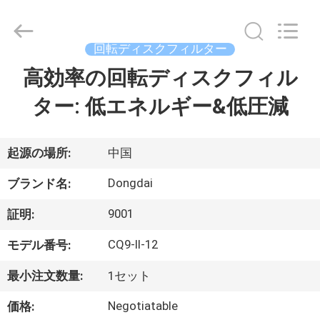
者.
Copyright
©
2021
-
回転ディスクフィルター
2026
Jiangsu
Longdai
高効率の回転ディスクフィル
家
Environmental
Protection
Group
ター: 低エネルギー&低圧減
へ
Co.,
Ltd..
All
Rights
Reserved.
製
起源の場所:
中国
品
Dongdai
ブランド名:
9001
証明:
ビ
CQ9-II-12
モデル番号:
デ
最小注文数量:
1セット
オ
Negotiatable
価格: