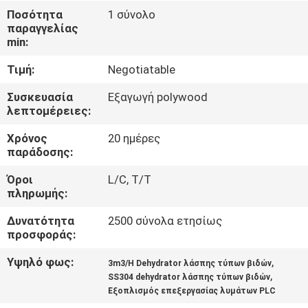
ΕΜΆΣ
Ποσότητα
1 σύνολο
παραγγελίας
min:
ΠΕΡΙΟΔΕΊΑ
Τιμή:
Negotiatable
ΣΤΟ
ΕΡΓΟΣΤΆΣΙΟ
Συσκευασία
Εξαγωγή polywood
λεπτομέρειες:
Χρόνος
20 ημέρες
ΈΛΕΓΧΟΣ
παράδοσης:
ΠΟΙΌΤΗΤΑΣ
Όροι
L/C, T/T
πληρωμής:
ΕΙΔΉΣΕΙΣ
Δυνατότητα
2500 σύνολα ετησίως
προσφοράς:
ΥΠΟΘΈΣΕΙΣ
Υψηλό φως:
,
3m3/H Dehydrator λάσπης τύπων βιδών
,
SS304 dehydrator λάσπης τύπων βιδών
Εξοπλισμός επεξεργασίας λυμάτων PLC
ΖΗΤΉΣΤΕ