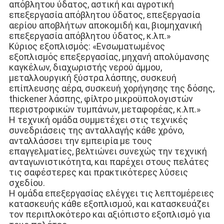
απόβλητου ύδατος, αστική και αγροτική 
επεξεργασία απόβλητου ύδατος, επεξεργασία 
αερίου αποβλήτων αποκομιδή και, βιομηχανική 
επεξεργασία απόβλητου ύδατος, κ.λπ.»
Κύριος εξοπλισμός: «Ενσωματωμένος 
εξοπλισμός επεξεργασίας, μηχανή απολύμανσης 
καγκέλων, διαχωριστής νερού άμμου, 
μεταλλουργική ξύστρα λάσπης, συσκευή 
επίπλευσης αέρα, συσκευή χορήγησης της δόσης, 
thickener λάσπης, φίλτρο μικροϋπολογιστών 
περιστροφικών τυμπάνων, μεταφορέας, κ.λπ.»
Η τεχνική ομάδα συμμετέχει στις τεχνικές 
συνεδριάσεις της ανταλλαγής κάθε χρόνο, 
ανταλλάσσει την εμπειρία με τους 
επαγγελματίες, βελτιώνει συνεχώς την τεχνική 
ανταγωνιστικότητα, και παρέχει στους πελάτες 
τις σαφέστερες και πρακτικότερες λύσεις 
σχεδίου.
Η ομάδα επεξεργασίας ελέγχει τις λεπτομέρειες 
κατασκευής κάθε εξοπλισμού, και κατασκευάζει 
τον περιπλοκότερο και αξιόπιστο εξοπλισμό για 