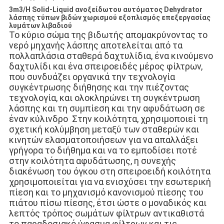
3m3/H Solid-Liquid ανοξείδωτου αυτόματος Dehydrator
λάσπης τύπων βιδών χωρισμού εξοπλισμός επεξεργασίας
λυμάτων λιβαδιού
Το κύριο σώμα της βιδωτής απομακρύνοντας το 
νερό μηχανής λάσπης αποτελείται από τα 
πολλαπλάσια σταθερά δαχτυλίδια, ένα κινούμενο 
δαχτυλίδι και ένα σπειροειδές μέρος φίλτρων, 
που συνδυάζει οργανικά την τεχνολογία 
συγκέντρωσης διήθησης και την πιέζοντας 
τεχνολογία, και ολοκληρώνει τη συγκέντρωση 
λάσπης και τη συμπίεση και την αφυδάτωση σε 
έναν κύλινδρο  Στην κοιλότητα, χρησιμοποιεί τη 
σχετική κολύμβηση μεταξύ των σταθερών και 
κινητών ελασματοποιήσεων για να απαλλάξει 
γρήγορα το διήθημα και να το εμποδίσει ποτέ  
στην κοιλότητα αφυδάτωσης, η συνεχής 
διακένωση του όγκου στη σπειροειδή κοιλότητα 
χρησιμοποιείται για να ενισχύσει την εσωτερική 
πίεση και το μηχανισμό κανονισμού πίεσης του 
πιάτου πίσω πίεσης, έτσι ώστε ο μοναδικός και 
λεπτός τρόπος σωμάτων φίλτρων αντικαθιστά 
το παραδοσιακό ύφασμα φίλτρων και τις 