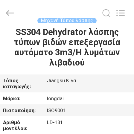
Jiangsu
Longdai
Environmental
Protection
Group
Μηχανή Τύπου λάσπης
Co.,
Ltd..
All
SS304 Dehydrator λάσπης
ΣΠΊΤΙ
Rights
Reserved.
τύπων βιδών επεξεργασία
ΠΡΟΪΌΝΤΑ
αυτόματο 3m3/H λυμάτων
λιβαδιού
ΒΊΝΤΕΟ
Τόπος
Jiangsu Κίνα
καταγωγής:
ΕΜΦΆΝΙΣΗ
VR
Μάρκα:
longdai
Πιστοποίηση:
ISO9001
ΣΧΕΤΙΚΆ
Αριθμό
LD-131
ΜΕ
μοντέλου: