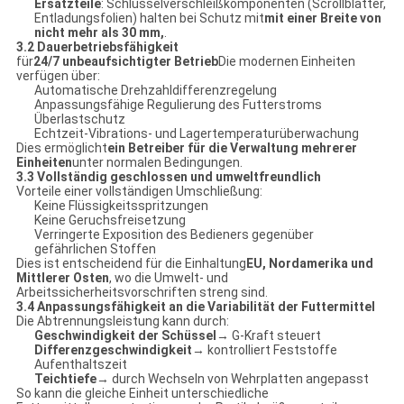
Ersatzteile
: Schlüsselverschleißkomponenten (Scrollblätter,
Entladungsfolien) halten bei Schutz mit
mit einer Breite von
nicht mehr als 30 mm,
.
3.2 Dauerbetriebsfähigkeit
für
24/7 unbeaufsichtigter Betrieb
Die modernen Einheiten
verfügen über:
Automatische Drehzahldifferenzregelung
Anpassungsfähige Regulierung des Futterstroms
Überlastschutz
Echtzeit-Vibrations- und Lagertemperaturüberwachung
Dies ermöglicht
ein Betreiber für die Verwaltung mehrerer
Einheiten
unter normalen Bedingungen.
3.3 Vollständig geschlossen und umweltfreundlich
Vorteile einer vollständigen Umschließung:
Keine Flüssigkeitsspritzungen
Keine Geruchsfreisetzung
Verringerte Exposition des Bedieners gegenüber
gefährlichen Stoffen
Dies ist entscheidend für die Einhaltung
EU, Nordamerika und
Mittlerer Osten
, wo die Umwelt- und
Arbeitssicherheitsvorschriften streng sind.
3.4 Anpassungsfähigkeit an die Variabilität der Futtermittel
Die Abtrennungsleistung kann durch:
Geschwindigkeit der Schüssel
→ G-Kraft steuert
Differenzgeschwindigkeit
→ kontrolliert Feststoffe
Aufenthaltszeit
Teichtiefe
→ durch Wechseln von Wehrplatten angepasst
So kann die gleiche Einheit unterschiedliche