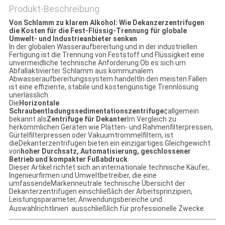
Produkt-Beschreibung
Von Schlamm zu klarem Alkohol: Wie Dekanzerzentrifugen
die Kosten für die Fest-Flüssig-Trennung für globale
Umwelt- und Industrieanbieter senken
In der globalen Wasseraufbereitung und in der industriellen
Fertigung ist die Trennung von Feststoff und Flüssigkeit eine
unvermeidliche technische Anforderung.Ob es sich um
Abfallaktivierter Schlamm aus kommunalem
Abwasseraufbereitungssystem handeltIn den meisten Fällen
ist eine effiziente, stabile und kostengünstige Trennlösung
unerlässlich.
Die
Horizontale
Schraubentladungssedimentationszentrifuge
¢allgemein
bekannt als
Zentrifuge für Dekanter
Im Vergleich zu
herkömmlichen Geräten wie Platten- und Rahmenfilterpressen,
Gürtelfilterpressen oder Vakuumtrommelfiltern, ist
dieDekanterzentrifugen bieten ein einzigartiges Gleichgewicht
von
hoher Durchsatz, Automatisierung, geschlossener
Betrieb und kompakter Fußabdruck
.
Dieser Artikel richtet sich an internationale technische Käufer,
Ingenieurfirmen und Umweltbetreiber, die eine
umfassendeMarkenneutrale technische Übersicht der
Dekanterzentrifugen einschließlich der Arbeitsprinzipien,
Leistungsparameter, Anwendungsbereiche und
Auswahlrichtlinien  ausschließlich für professionelle Zwecke.