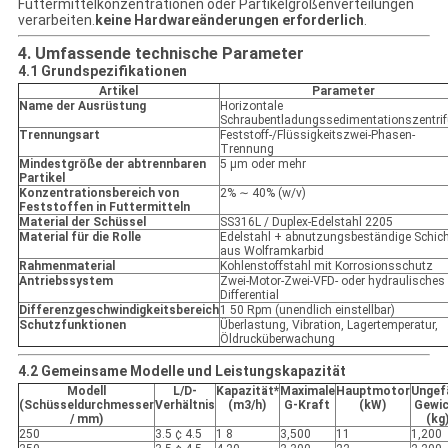
Futtermittelkonzentrationen oder Partikelgrößenverteilungen
verarbeiten.
keine Hardwareänderungen erforderlich
.
4. Umfassende technische Parameter
4.1 Grundspezifikationen
Artikel
Parameter
Name der Ausrüstung
Horizontale
Schraubentladungssedimentationszentri
Trennungsart
Feststoff-/Flüssigkeitszwei-Phasen-
Trennung
Mindestgröße der abtrennbaren
5 μm oder mehr
Partikel
Konzentrationsbereich von
2% ∼ 40% (w/v)
Feststoffen in Futtermitteln
Material der Schüssel
SS316L / Duplex-Edelstahl 2205
Material für die Rolle
Edelstahl + abnutzungsbeständige Schic
aus Wolframkarbid
Rahmenmaterial
Kohlenstoffstahl mit Korrosionsschutz
Antriebssystem
Zwei-Motor-Zwei-VFD- oder hydraulisches
Differential
Differenzgeschwindigkeitsbereich
1 50 Rpm (unendlich einstellbar)
Schutzfunktionen
Überlastung, Vibration, Lagertemperatur,
Öldrucküberwachung
4.2 Gemeinsame Modelle und Leistungskapazität
Modell
L/D-
Kapazität*
Maximale
Hauptmotor
Ungef
(Schüsseldurchmesser
Verhältnis
(m3/h)
G-Kraft
(kW)
Gewi
/ mm)
(kg
250
3.5 ¢ 4.5
1 8
3,500
11
1,200