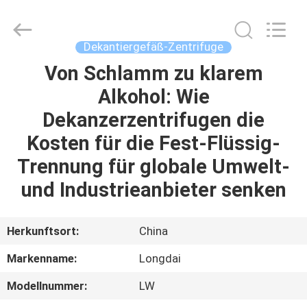
Environmental
Protection
Group
Co.,
Ltd..
Dekantiergefäß-Zentrifuge
All
Rights
Von Schlamm zu klarem
ZU
Reserved.
Alkohol: Wie
HAUSE
Dekanzerzentrifugen die
PRODUKTE
Kosten für die Fest-Flüssig-
Trennung für globale Umwelt-
VIDEOS
und Industrieanbieter senken
VR-
Herkunftsort:
China
SHOW
Markenname:
Longdai
Modellnummer:
LW
ÜBER