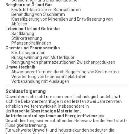
Schlachthof- und Chemieindustrie
Bergbau und Öl und Gas
Feststoffkontrolle im Bohrschlamm
Behandlung von Ölschlamm
Klassifizierung von Mineralien und Entwässerung von
Abfällen
Lebensmittel und Getränke
Saftklarung
Stärketrennung
Pflanzenölraffinerien
Chemie und Pharmazeutika
Kristallseparation
Rückgewinnung von Mutterliquor
Reinigung von pharmazeutischen Zwischenprodukten
Umwelttechnik
Abwasserentfernung durch Baggerung von Sedimenten
Verarbeitung von Lebensmittelabfällen
Vorbehandlung mit Auslaugen
Schlussfolgerung
Obwohl es sich nicht um eine neue Technologie handelt, hat
sich die Dekanterzentrifuge in den letzten zwei Jahrzehnten
erheblich weiterentwickelt, insbesondere in
der
Verschleißbeständige Materialien,
Antriebskontrollsysteme und Energieeffizienz
¢die
Gewährleistung seiner anhaltenden Relevanz bei der Feststoff-
Flüssigkeitstrennung.
Für weltweite Umwelt- und Industriekunden bedeutet die