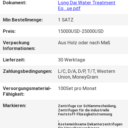
UNS
Dokument:
Long Dai Water Treatment
Eq...ue.pdf
Min Bestellmenge:
1 SATZ
WERKSBESICHTIGUNG
Preis:
15000USD-25000USD
QUALITÄTSKONTROLLE
Verpackung
Aus Holz oder nach Maß
Informationen:
NEUIGKEITEN
Lieferzeit:
30 Werktage
Zahlungsbedingungen:
L/C, D/A, D/P, T/T, Western
RECHTSSACHEN
Union, MoneyGram
Versorgungsmaterial-
100Set pro Monat
BITTE
Fähigkeit:
UM
Markieren:
,
Zentrifuge zur Schlammscheidung
Zentrifugen für die industrielle
EIN
Feststoff-Flüssigkeitstrennung
,
ANGEBOT
Kostenwirksame Dekanterzentrifugen