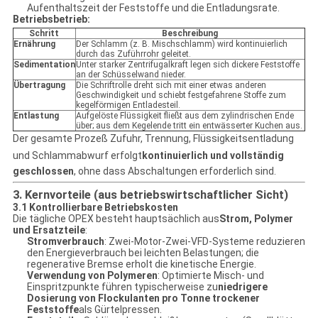
Aufenthaltszeit der Feststoffe und die Entladungsrate.
Betriebsbetrieb:
Schritt
Beschreibung
Ernährung
Der Schlamm (z. B. Mischschlamm) wird kontinuierlich
durch das Zuführrohr geleitet.
Sedimentation
Unter starker Zentrifugalkraft legen sich dickere Feststoffe
an der Schüsselwand nieder.
Übertragung
Die Schriftrolle dreht sich mit einer etwas anderen
Geschwindigkeit und schiebt festgefahrene Stoffe zum
kegelförmigen Entladesteil.
Entlastung
Aufgelöste Flüssigkeit fließt aus dem zylindrischen Ende
über; aus dem Kegelende tritt ein entwässerter Kuchen aus.
Der gesamte Prozeß Zufuhr, Trennung, Flüssigkeitsentladung
und Schlammabwurf erfolgt
kontinuierlich und vollständig
geschlossen
, ohne dass Abschaltungen erforderlich sind.
3. Kernvorteile (aus betriebswirtschaftlicher Sicht)
3.1 Kontrollierbare Betriebskosten
Die tägliche OPEX besteht hauptsächlich aus
Strom, Polymer
und Ersatzteile
:
Stromverbrauch
: Zwei-Motor-Zwei-VFD-Systeme reduzieren
den Energieverbrauch bei leichten Belastungen; die
regenerative Bremse erholt die kinetische Energie.
Verwendung von Polymeren
: Optimierte Misch- und
Einspritzpunkte führen typischerweise zu
niedrigere
Dosierung von Flockulanten pro Tonne trockener
Feststoffe
als Gürtelpressen.