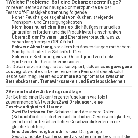
1Welche Probleme löst eine Dekanzerzentrifuge?
Im realen Betrieb sind häufige Schmerzpunkte bei der
Feststoff-Flüssigkeitstrennung folgende:
Hoher Feuchtigkeitsgehalt von Kuchen
, steigende
Transport- und Entsorgungskosten
Nicht kontinuierlicher Betrieb
, die häufiges manuelles
Eingreifen erfordern und die Produktivität einschränken
Übermäßiger Polymer- und Energieverbrauch
, was zu
hohen langfristigen OPEX führt
Schwere Abnutzung
, vor allem bei Anwendungen mit hohem
Sandgehalt oder bei Schleifstoffen
Schlechte Bedingungen vor Ort
aufgrund von Lecks,
Spritzern oder Geruchsemissionen
Die Dekanterzentrifuge ist so konzipiert, daß eine
ausgewogene
Lösung
: obwohl es in keiner einzelnen Kennzahl das absolut
Beste sein mag, liefert es
Optimale Kompromisse zwischen
Betriebskosten, Trennwirksamkeit und Betriebssicherheit
.
2Vereinfachte Arbeitsgrundlage
Der Betrieb einer Dekanterzentrifuge kann wie folgt
zusammengefaßt werden:
Zwei Drehungen, eine
Geschwindigkeitsdifferenz.
Zwei Rotationen
: Die Schüssel und der innere Rollen
(Schraubförderer) drehen sich bei hohen Geschwindigkeiten,
jedoch mit unterschiedlichen Geschwindigkeiten, in die
gleiche Richtung.
Eine Geschwindigkeitsdifferenz
: Der geringe
Geschwindigkeitsunterschied zwischen ihnen bestimmt die