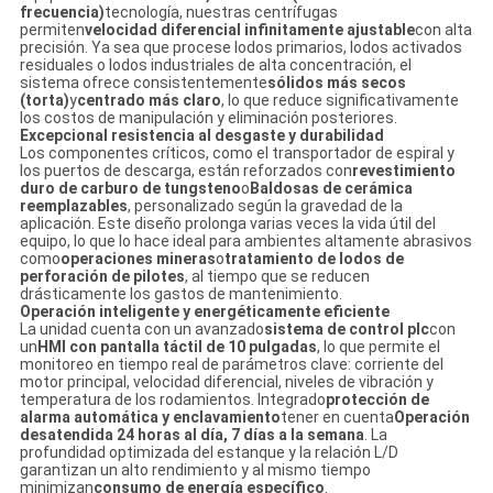
frecuencia)
tecnología, nuestras centrífugas
permiten
velocidad diferencial infinitamente ajustable
con alta
precisión. Ya sea que procese lodos primarios, lodos activados
residuales o lodos industriales de alta concentración, el
sistema ofrece consistentemente
sólidos más secos
(torta)
y
centrado más claro
, lo que reduce significativamente
los costos de manipulación y eliminación posteriores.
Excepcional resistencia al desgaste y durabilidad
Los componentes críticos, como el transportador de espiral y
los puertos de descarga, están reforzados con
revestimiento
duro de carburo de tungsteno
o
Baldosas de cerámica
reemplazables
, personalizado según la gravedad de la
aplicación. Este diseño prolonga varias veces la vida útil del
equipo, lo que lo hace ideal para ambientes altamente abrasivos
como
operaciones mineras
o
tratamiento de lodos de
perforación de pilotes
, al tiempo que se reducen
drásticamente los gastos de mantenimiento.
Operación inteligente y energéticamente eficiente
La unidad cuenta con un avanzado
sistema de control plc
con
un
HMI con pantalla táctil de 10 pulgadas
, lo que permite el
monitoreo en tiempo real de parámetros clave: corriente del
motor principal, velocidad diferencial, niveles de vibración y
temperatura de los rodamientos. Integrado
protección de
alarma automática y enclavamiento
tener en cuenta
Operación
desatendida 24 horas al día, 7 días a la semana
. La
profundidad optimizada del estanque y la relación L/D
garantizan un alto rendimiento y al mismo tiempo
minimizan
consumo de energía específico
.