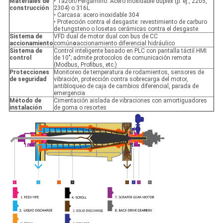
Materiales de
• Tazón/Pergamino: Acero inoxidable dúplex (p. ej., 2205,
construcción
2304) o 316L
• Carcasa: acero inoxidable 304
• Protección contra el desgaste: revestimiento de carburo
de tungsteno o losetas cerámicas contra el desgaste
Sistema de
VFD dual de motor dual con bus de CC
accionamiento
común
o
accionamiento diferencial hidráulico
Sistema de
Control inteligente basado en PLC con pantalla táctil HMI
control
de 10"; admite protocolos de comunicación remota
(Modbus, Profibus, etc.)
Protecciones
Monitoreo de temperatura de rodamientos, sensores de
de seguridad
vibración, protección contra sobrecarga del motor,
antibloqueo de caja de cambios diferencial, parada de
emergencia
Método de
Cimentación aislada de vibraciones con amortiguadores
instalación
de goma o resortes