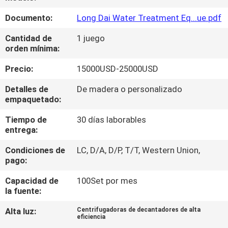
SOBRE
Documento:
Long Dai Water Treatment Eq...ue.pdf
NOSOTROS
Cantidad de
1 juego
orden mínima:
RECORRIDO
Precio:
15000USD-25000USD
POR
LA
Detalles de
De madera o personalizado
empaquetado:
FÁBRICA
Tiempo de
30 días laborables
entrega:
CONTROL
Condiciones de
LC, D/A, D/P, T/T, Western Union,
DE
pago:
CALIDAD
Capacidad de
100Set por mes
la fuente:
NOTICIAS
Alta luz:
Centrifugadoras de decantadores de alta
eficiencia
,