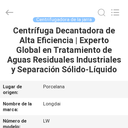
Jiangsu
Longdai
Environmental
Protection
Group
Centrifugadora de la jarra
Co.,
Ltd..
All
Centrífuga Decantadora de
EN
Rights
Reserved.
Alta Eficiencia | Experto
CASA
Global en Tratamiento de
PRODUCTOS
Aguas Residuales Industriales
y Separación Sólido-Líquido
LOS
VÍDEOS
Lugar de
Porcelana
origen:
ESPECTÁCULO
Nombre de la
Longdai
marca:
VR
Número de
LW
modelo: