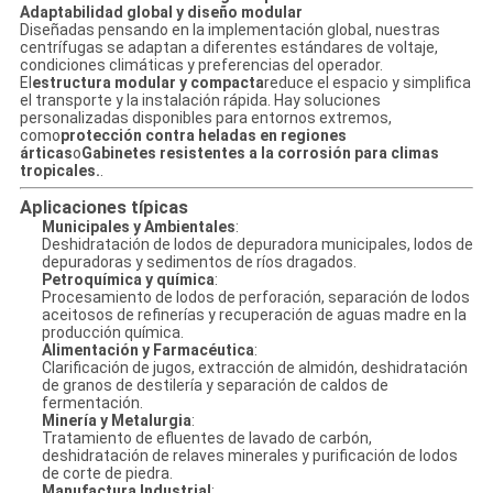
Adaptabilidad global y diseño modular
Diseñadas pensando en la implementación global, nuestras
centrífugas se adaptan a diferentes estándares de voltaje,
condiciones climáticas y preferencias del operador.
El
estructura modular y compacta
reduce el espacio y simplifica
el transporte y la instalación rápida. Hay soluciones
personalizadas disponibles para entornos extremos,
como
protección contra heladas en regiones
árticas
o
Gabinetes resistentes a la corrosión para climas
tropicales.
.
Aplicaciones típicas
Municipales y Ambientales
:
Deshidratación de lodos de depuradora municipales, lodos de
depuradoras y sedimentos de ríos dragados.
Petroquímica y química
:
Procesamiento de lodos de perforación, separación de lodos
aceitosos de refinerías y recuperación de aguas madre en la
producción química.
Alimentación y Farmacéutica
:
Clarificación de jugos, extracción de almidón, deshidratación
de granos de destilería y separación de caldos de
fermentación.
Minería y Metalurgia
:
Tratamiento de efluentes de lavado de carbón,
deshidratación de relaves minerales y purificación de lodos
de corte de piedra.
Manufactura Industrial
: