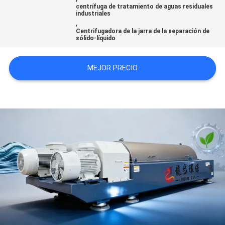
centrífuga de tratamiento de aguas residuales
CASOS
industriales
,
DE
Centrifugadora de la jarra de la separación de
sólido-líquido
TRABAJO
MEJOR PRECIO
SOLICITAR
UNA
CITA
SITEMAP
POLÍTICA
DE
PRIVACIDAD