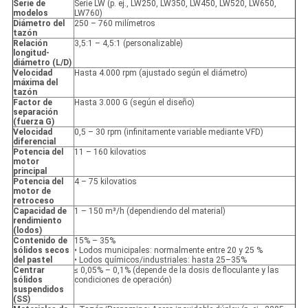
Serie de
Serie LW (p. ej., LW250, LW350, LW450, LW520, LW650,
modelos
LW760)
Diámetro del
250 – 760 milímetros
tazón
Relación
3,5:1 – 4,5:1 (personalizable)
longitud-
diámetro (L/D)
Velocidad
Hasta 4.000 rpm (ajustado según el diámetro)
máxima del
tazón
Factor de
Hasta 3.000 G (según el diseño)
separación
(fuerza G)
Velocidad
0,5 – 30 rpm (infinitamente variable mediante VFD)
diferencial
Potencia del
11 – 160 kilovatios
motor
principal
Potencia del
4 – 75 kilovatios
motor de
retroceso
Capacidad de
1 – 150 m³/h (dependiendo del material)
rendimiento
(lodos)
Contenido de
15% – 35%
sólidos secos
• Lodos municipales: normalmente entre 20 y 25 %
del pastel
• Lodos químicos/industriales: hasta 25–35%
Centrar
≤ 0,05% – 0,1% (depende de la dosis de floculante y las
sólidos
condiciones de operación)
suspendidos
(SS)