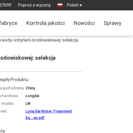
37699
Poproś o wycenę
Polish
fabryce
Kontrola jakości
Nowości
Sprawy
dy i inżynierii środowiskowej: selekcja
rodowiskowej: selekcja
egóły Produktu:
ce pochodzenia:
Chiny
 handlowa:
Longdai
 modelu:
LW
ent:
Long Dai Water Treatment
Eq...ue.pdf
ta: