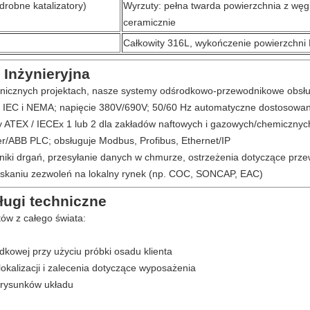
drobne katalizatory)
Wyrzuty: pełna twarda powierzchnia z węgl
ceramicznie
Całkowity 316L, wykończenie powierzchni 
Inżynieryjna
nicznych projektach, nasze systemy odśrodkowo-przewodnikowe obsłu
z IEC i NEMA; napięcie 380V/690V; 50/60 Hz automatyczne dostosowan
fy ATEX / IECEx 1 lub 2 dla zakładów naftowych i gazowych/chemicznyc
r/ABB PLC; obsługuje Modbus, Profibus, Ethernet/IP
jniki drgań, przesyłanie danych w chmurze, ostrzeżenia dotyczące prz
yskaniu zezwoleń na lokalny rynek (np. COC, SONCAP, EAC)
ługi techniczne
ów z całego świata:
kowej przy użyciu próbki osadu klienta
lokalizacji i zalecenia dotyczące wyposażenia
 rysunków układu