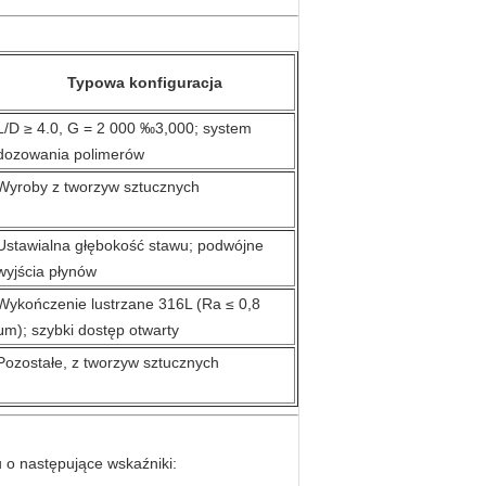
Typowa konfiguracja
L/D ≥ 4.0, G = 2 000 ‰3,000; system
dozowania polimerów
Wyroby z tworzyw sztucznych
Ustawialna głębokość stawu; podwójne
wyjścia płynów
Wykończenie lustrzane 316L (Ra ≤ 0,8
μm); szybki dostęp otwarty
Pozostałe, z tworzyw sztucznych
o następujące wskaźniki: