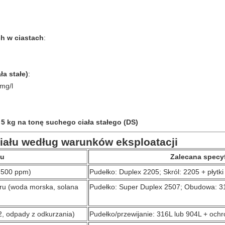
h w ciastach
:
ła stałe)
:
mg/l
 5 kg na tonę suchego ciała stałego (DS)
iału według warunków eksploatacji
su
Zalecana specyf
< 500 ppm)
Pudełko: Duplex 2205; Skról: 2205 + płytk
oru (woda morska, solana
Pudełko: Super Duplex 2507; Obudowa: 3
2, odpady z odkurzania)
Pudełko/przewijanie: 316L lub 904L + och