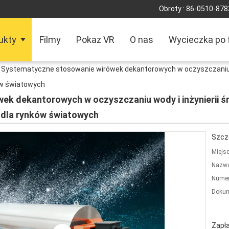
Obroty :
86-0510-878
ukty
Filmy
Pokaz VR
O nas
Wycieczka po 
Systematyczne stosowanie wirówek dekantorowych w oczyszczaniu wo
ków światowych
k dekantorowych w oczyszczaniu wody i inżynierii ś
ne dla rynków światowych
Szcz
Miejs
Nazwa
Numer
Dokum
Zapła