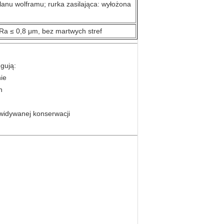
anu wolframu; rurka zasilająca: wyłożona
Ra ≤ 0,8 μm, bez martwych stref
gują:
ie
h
ewidywanej konserwacji