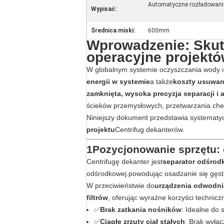
Automatyczne rozładowani
Wypisać:
Średnica miski:
600mm
Wprowadzenie: Skute
operacyjne projekt
W globalnym systemie oczyszczania wody i 
energii w systemie
a także
koszty usuwa
zamknięta, wysoka precyzja separacji i
ścieków przemysłowych, przetwarzania chem
Niniejszy dokument przedstawia systematy
projektu
Centrifug dekanterów.
1Pozycjonowanie sprzętu: o
Centrifugę dekanter jest
separator odśro
odśrodkowej.powodując osadzanie się gęsts
W przeciwieństwie do
urządzenia odwodnia
filtrów
, oferując wyraźne korzyści technicz
✅
Brak zatkania nośników
: Idealne do 
✅
Ciągłe zrzuty ciał stałych
: Brak wyłą