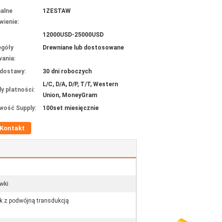
alne
1ZESTAW
ienie:
12000USD-25000USD
góły
Drewniane lub dostosowane
ania:
dostawy:
30 dni roboczych
L/C, D/A, D/P, T/T, Western
y płatności:
Union, MoneyGram
wość Supply:
100set miesięcznie
Kontakt
wki
ik z podwójną transdukcją