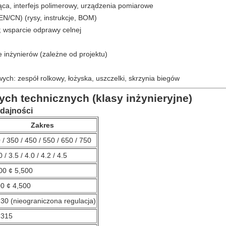
ąca, interfejs polimerowy, urządzenia pomiarowe
N/CN) (rysy, instrukcje, BOM)
; wsparcie odprawy celnej
ie inżynierów (zależne od projektu)
h: zespół rolkowy, łożyska, uszczelki, skrzynia biegów
h technicznych (klasy inżynieryjne)
dajności
Zakres
 / 350 / 450 / 550 / 650 / 750
 / 3.5 / 4.0 / 4.2 / 4.5
00 ¢ 5,500
0 ¢ 4,500
 30 (nieograniczona regulacja)
 315