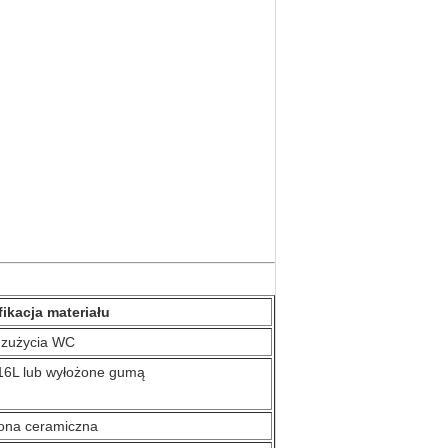
ikacja materiału
i zużycia WC
16L lub wyłożone gumą
rona ceramiczna