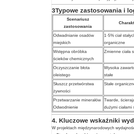
3Typowe zastosowania i lo
Scenariusz
Charak
zastosowania
Odwadnianie osadów
1·5% ciał stałyc
miejskich
organiczne
Wstępna obróbka
Zmienne ciała s
ścieków chemicznych
Oczyszczanie błota
Wysoka zawartoś
oleistego
stałe
Słuszcz przetwórstwa
Stałe organiczn
żywności
Przetwarzanie minerałów
Twarde, ścieraj
Odwodnienie
dużymi ciałami 
4. Kluczowe wskaźniki wydaj
W projektach międzynarodowych wydajność 