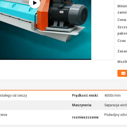
Minim
zamów
Cena:
Szcze
pakow
Czas 
Zasad
Możli
stałego od cieczy
Prędkość miski:
4000r/min
Maszyneria:
Separacja wiró
zenie
Podwójny siln
rozmieszczenie: