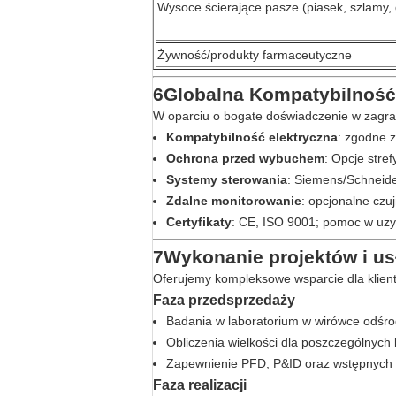
Wysoce ścierające pasze (piasek, szlamy, 
Żywność/produkty farmaceutyczne
6Globalna Kompatybilność 
W oparciu o bogate doświadczenie w zagra
Kompatybilność elektryczna
: zgodne 
Ochrona przed wybuchem
: Opcje stre
Systemy sterowania
: Siemens/Schneide
Zdalne monitorowanie
: opcjonalne czu
Certyfikaty
: CE, ISO 9001; pomoc w uz
7Wykonanie projektów i us
Oferujemy kompleksowe wsparcie dla klient
Faza przedsprzedaży
Badania w laboratorium w wirówce odśrod
Obliczenia wielkości dla poszczególnych 
Zapewnienie PFD, P&ID oraz wstępnych
Faza realizacji