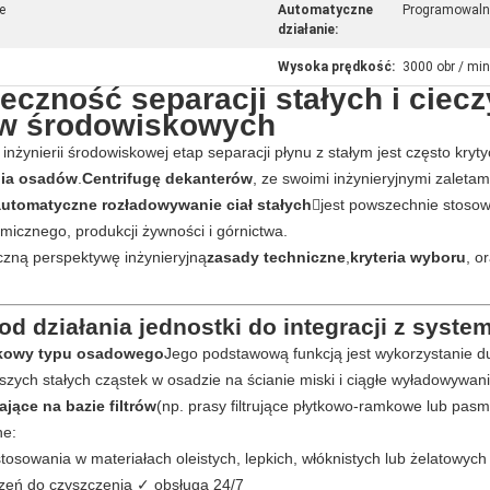
e
Automatyczne
Programowalna
działanie:
Wysoka prędkość:
3000 obr / min
czność separacji stałych i ciecz
ów środowiskowych
inżynierii środowiskowej etap separacji płynu z stałym jest często kr
nia osadów
.
Centrifugę dekanterów
, ze swoimi inżynieryjnymi zaletam
 automatyczne rozładowywanie ciał stałych
jest powszechnie stoso
icznego, produkcji żywności i górnictwa.
czną perspektywę inżynieryjną
zasady techniczne
,
kryteria wyboru
, o
d działania jednostki do integracji z syst
dkowy typu osadowego
Jego podstawową funkcją jest wykorzystanie du
zych stałych cząstek w osadzie na ścianie miski i ciągłe wyładowywani
jące na bazie filtrów
(np. prasy filtrujące płytkowo-ramkowe lub pa
ne:
stosowania w materiałach oleistych, lepkich, włóknistych lub żelatowych
czeń do czyszczenia ✓ obsługa 24/7