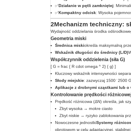
✅
Działanie w pętli zamkniętej
: Minimal
✅
Kompaktny odcisk
: Wysoka pojemność
2Mechanizm techniczny: s
Wydajność oddzielania środka odśrodkowe
Geometria miski
Średnica miski
określa maksymalną prz
Wskaźnik długości do średnicy (L/D)
W
Współczynnik oddzielenia (siła G)
[ G = frac { R cdot omega ^ 2} { g} ]
Kluczowy wskaźnik intensywności separac
Słody miejskie
: zazwyczaj 1500 ̇ 2500 
Aplikacje z drobnymi cząstkami lub o 
Kontrolowanie prędkości różnicowe
Prędkość różnicowa (ΔN) określa, jak szy
Zbyt wysoka → mokre ciasto
Zbyt niskie → ryzyko zablokowania prz
Nowoczesne jednostki
Systemy różnico
obrotowym w celu adaptacyjnej, stabilnej