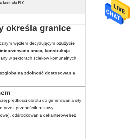
 kontrola PLC
y określa granice
ytycznym węzłem decydującym o
zużycie
i
nieprzerwana praca, konstrukcja
wany w sektorach ścieków komunalnych,
raz
globalna zdolność dostosowania
emem
żej prędkości obrotu do generowania siły
e przez przenośnik rolkowy.
smowe), odśrodkowania dekanterowe
bez