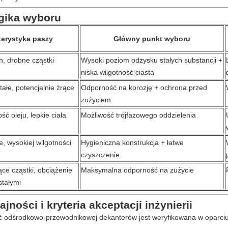
gika wyboru
terystyka paszy
Główny punkt wyboru
h, drobne cząstki
Wysoki poziom odzysku stałych substancji +
niska wilgotność ciasta
tałe, potencjalnie żrące
Odporność na korozję + ochrona przed
zużyciem
ć oleju, lepkie ciała
Możliwość trójfazowego oddzielenia
e, wysokiej wilgotności
Hygieniczna konstrukcja + łatwe
czyszczenie
ące cząstki, obciążenie
Maksymalna odporność na zużycie
stałymi
ności i kryteria akceptacji inżynierii
odśrodkowo-przewodnikowej dekanterów jest weryfikowana w oparciu 