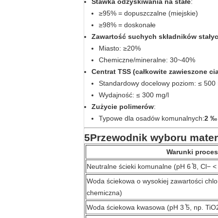
Stawka odzyskiwania na stałe
:
≥95% = dopuszczalne (miejskie)
≥98% = doskonałe
Zawartość suchych składników stałyc
Miasto: ≥20%
Chemiczne/mineralne: 30~40%
Centrat TSS (całkowite zawieszone cia
Standardowy docelowy poziom: ≤ 500 
Wydajność: ≤ 300 mg/l
Zużycie polimerów
:
Typowe dla osadów komunalnych:
2 ‰
5Przewodnik wyboru mater
Warunki proce
Neutralne ścieki komunalne (pH 6 ̊8, Cl− 
Woda ściekowa o wysokiej zawartości chl
chemiczna)
Woda ściekowa kwasowa (pH 3 ̊5, np. TiO