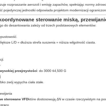
izuje rozpraszanie aerozoli i emisję zapachów, spełniając normy zdrow
 pojedynczej jednostki odpowiada projektom modernizacji ograniczone
koordynowane sterowanie miską, przewijani
go do desantowania zależy od trzech podstawowych elementów:
epustowość.
iększe L/D = dłuższa strefa suszenia = niższa wilgotność ciasta.
ji.
G
wysokiej przejrzystości
: do 3000 ¢4,500 G
j
bko zwój wypycha ciała stałe.
ewijania
we sterowane VFD
które dostosowują ΔN w czasie rzeczywistym na po
 pracy.