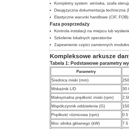
Kompletny system: wirówka, szafa steruj
Dwujęzyczna dokumentacja techniczna (E
Elastyczne warunki handlowe (CIF, FOB)
Faza posprzedaży
Kontrola instalacji na miejscu lub wysłan
Szkolenie lokalnych operatorów
Zapewnienie części zamiennych modułowyc
Kompleksowe arkusze danyc
Tabela 1: Podstawowe parametry wy
Parametry
Średnica miski (mm)
250
Wskaźnik L/D
30.0
Maksymalna prędkość miski (rpm)
2,5
Współczynnik oddzielenia (G)
150
Prędkość różnicowa (rpm)
0.5
Moc silnika głównego (kW)
7.5